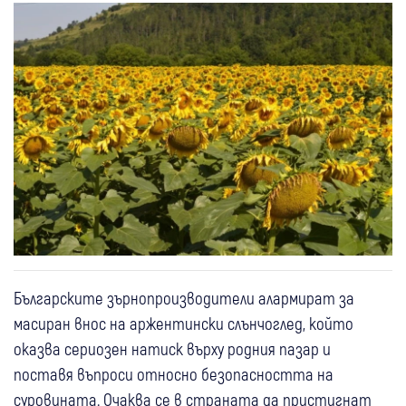
Българските зърнопроизводители алармират за
масиран внос на аржентински слънчоглед, който
оказва сериозен натиск върху родния пазар и
поставя въпроси относно безопасността на
суровината. Очаква се в страната да пристигнат