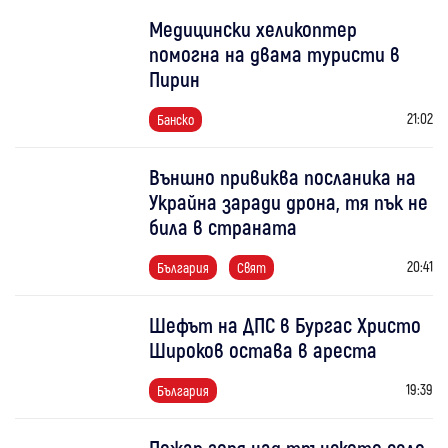
Медицински хеликоптер
помогна на двама туристи в
Пирин
21:02
Банско
Външно привиква посланика на
Украйна заради дрона, тя пък не
била в страната
20:41
България
Свят
Шефът на ДПС в Бургас Христо
Широков остава в ареста
19:39
България
Пожар горя над трънското село