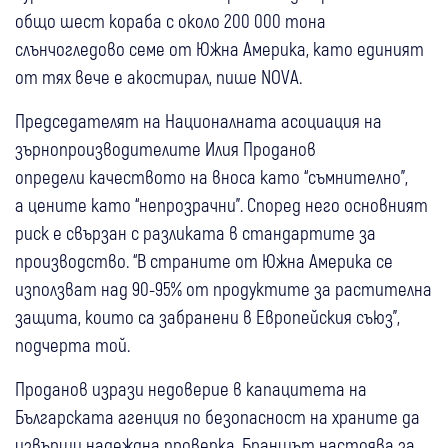
общо шест кораба с около 200 000 тона
слънчогледово семе от Южна Америка, като единият
от тях вече е акостирал, пише NOVA.
Председателят на Националната асоциация на
зърнопроизводителите Илия Проданов
определи качеството на вноса като “съмнително”,
а цените като “непрозрачни”. Според него основният
риск е свързан с разликата в стандартите за
производство. “В страните от Южна Америка се
използват над 90-95% от продуктите за растителна
защита, които са забранени в Европейския съюз”,
подчерта той.
Проданов изрази недоверие в капацитета на
Българската агенция по безопасност на храните да
извърши надеждна проверка. Браншът настоява за