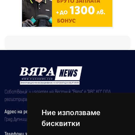
Собственик и издател на вестник "Вяра" е "АВС КО" ООД,
регистрирана на 08.05.2002 година.
Адрес на редакцията
Ние използваме
Град Дупница, ул.''Христо Ботев" 43
бисквитки
Телефони за реклама и абонаменти