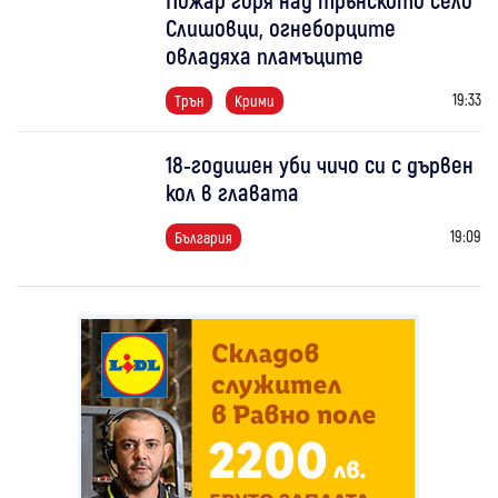
Слишовци, огнеборците
овладяха пламъците
19:33
Трън
Крими
18-годишен уби чичо си с дървен
кол в главата
19:09
България