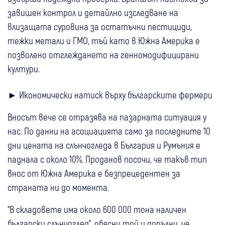
завишен контрол и детайлно изследване на
влизащата суровина за остатъчни пестициди,
тежки метали и ГМО, тъй като в Южна Америка е
позволено отглеждането на генномодифицирани
култури.
► Икономически натиск върху българските фермери
Вносът вече се отразява на пазарната ситуация у
нас. По данни на асоциацията само за последните 10
дни цената на слънчогледа в България и Румъния е
паднала с около 10%. Проданов посочи, че такъв тип
внос от Южна Америка е безпрецедентен за
страната ни до момента.
“В складовете има около 600 000 тона наличен
български слънчоглед”, обясни той и допълни, че