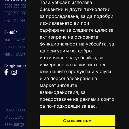
Този уебсайт използва
0879 356 082
бисквитки и други технологии
0879 356 098
за проследяване, за да подобри
0879 356 289
изживяването ви при
сърфиране за следните цели:
за
Е-мейл
активиране на основната
viaranews@gmail.com
функционалност на уебсайта
,
за
balgarkanews@gmail.com
да осигурим по-добро
viara_reklama@mail.bg
изживяване на уебсайта
,
за
измерване на вашия интерес
Следвайте ни:
към нашите продукти и услуги
и за персонализиране на
маркетинговите
взаимодействия
,
за
предоставяне на реклами които
са по-подходящи за вас
.
Печатното издание на вестника е регистрирано в националния
класификатор на печатните издания (Българска национална
Съгласен съм
агенция за ISSN) под номер: ISSN 1312-4722.