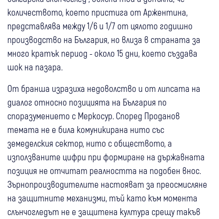
количеството, което пристига от Аржентина,
представлява между 1/6 и 1/7 от цялото годишно
производство на България, но влиза в страната за
много кратък период - около 15 дни, което създава
шок на пазара.
От бранша изразиха недоволство и от липсата на
диалог относно позицията на България по
споразумението с Меркосур. Според Проданов
темата не е била комуникирана нито със
земеделския сектор, нито с обществото, а
използваните цифри при формиране на държавната
позиция не отчитат реалността на подобен внос.
Зърнопроизводителите настояват за преосмисляне
на защитните механизми, тъй като към момента
слънчогледът не е защитена култура срещу такъв