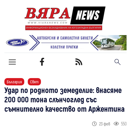
България
Свят
Удар по родното земеделие: внасяме
200 000 тона слънчоглед със
съмнително качество от Аржентина
550
23 фев