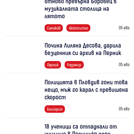
отново превърна Боровец в
музикалната столица на
лятото
05 авг
Самоков
Любопитно
Почина Лиляна Десова, дарила
безценния си архив на Перник
05 авг
Перник
Радомир
Полицията в Пловдив гони това
нещо, мъж го карал с превишена
скорост
05 авг
България
18 ученици са отпаднали от
училище в Пернишко през