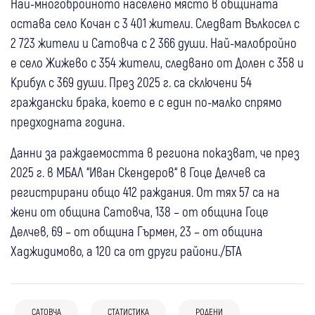
Най-многобройното населено място в общината
остава село Кочан с 3 401 жители. Следват Вълкосел с
2 723 жители и Сатовча с 2 366 души. Най-малобройно
е село Жижево с 354 жители, следвано от Долен с 358 и
Крибул с 369 души. През 2025 г. са сключени 54
граждански брака, което е с един по-малко спрямо
предходната година.
Данни за раждаемостта в региона показват, че през
2025 г. в МБАЛ “Иван Скендеров“ в Гоце Делчев са
регистрирани общо 412 раждания. От тях 57 са на
жени от община Сатовча, 138 – от община Гоце
Делчев, 69 – от община Гърмен, 23 – от община
Хаджидимово, а 120 са от други райони./БТА
05 май
Банско
Спорт
САТОВЧА
СТАТИСТИКА
РОДЕНИ