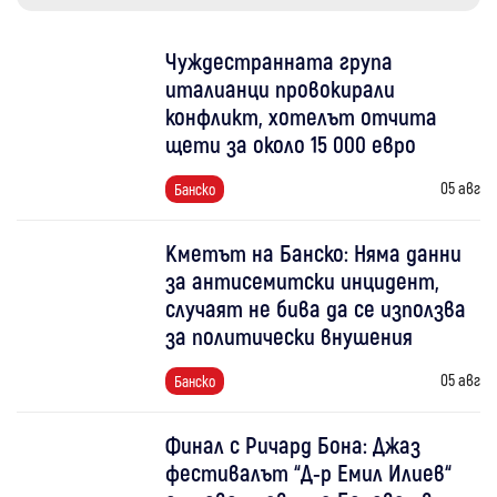
Чуждестранната група
италианци провокирали
конфликт, хотелът отчита
щети за около 15 000 евро
05 авг
Банско
Кметът на Банско: Няма данни
за антисемитски инцидент,
случаят не бива да се използва
за политически внушения
05 авг
Банско
Финал с Ричард Бона: Джаз
фестивалът “Д-р Емил Илиев“