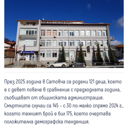
През 2025 година в Сатовча са родени 121 деца, което
е с девет повече в сравнение с предходната година,
съобщават от общинската администрация.
Смъртните случаи са 145 – с 30 по-малко спрямо 2024 г.,
когато техният брой е бил 175, което очертава
положителна демографска тенденция.