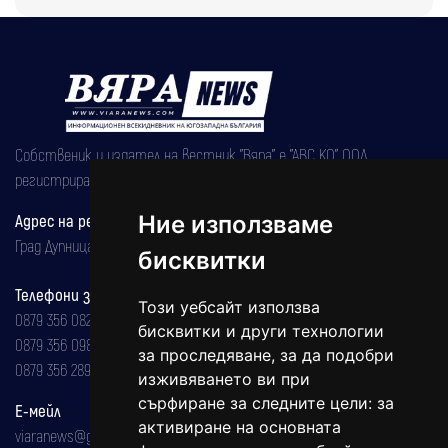
Собственик и издател на вестник "Вяра" е "АВС КО" ООД,
регистрирана на 08.05.2002 година.
Ние използваме
Адрес на редакцията
Град Дупница, ул.''Христо Ботев" 43
бисквитки
Телефони за реклама и абонаменти
Този уебсайт използва
0879 356 082
бисквитки и други технологии
0879 356 098
за проследяване, за да подобри
0879 356 289
изживяването ви при
сърфиране за следните цели:
за
Е-мейл
активиране на основната
viaranews@gmail.com