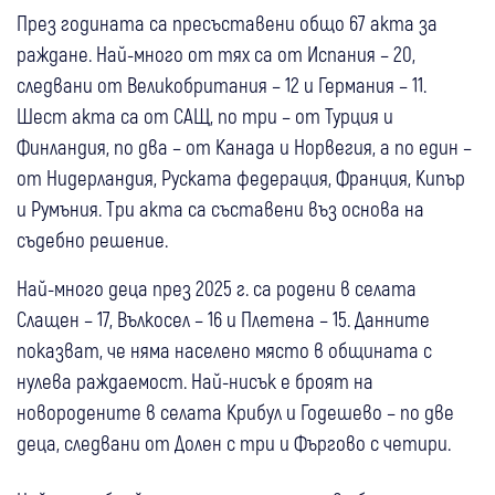
През годината са пресъставени общо 67 акта за
раждане. Най-много от тях са от Испания – 20,
следвани от Великобритания – 12 и Германия – 11.
Шест акта са от САЩ, по три – от Турция и
Финландия, по два – от Канада и Норвегия, а по един –
от Нидерландия, Руската федерация, Франция, Кипър
и Румъния. Три акта са съставени въз основа на
съдебно решение.
Най-много деца през 2025 г. са родени в селата
Слащен – 17, Вълкосел – 16 и Плетена – 15. Данните
показват, че няма населено място в общината с
нулева раждаемост. Най-нисък е броят на
новородените в селата Крибул и Годешево – по две
деца, следвани от Долен с три и Фъргово с четири.