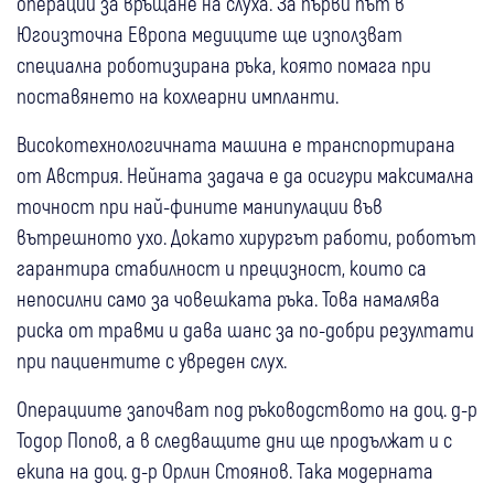
операции за връщане на слуха. За първи път в
Югоизточна Европа медиците ще използват
специална роботизирана ръка, която помага при
поставянето на кохлеарни импланти.
Високотехнологичната машина е транспортирана
от Австрия. Нейната задача е да осигури максимална
точност при най-фините манипулации във
вътрешното ухо. Докато хирургът работи, роботът
гарантира стабилност и прецизност, които са
непосилни само за човешката ръка. Това намалява
риска от травми и дава шанс за по-добри резултати
при пациентите с увреден слух.
Операциите започват под ръководството на доц. д-р
Тодор Попов, а в следващите дни ще продължат и с
екипа на доц. д-р Орлин Стоянов. Така модерната