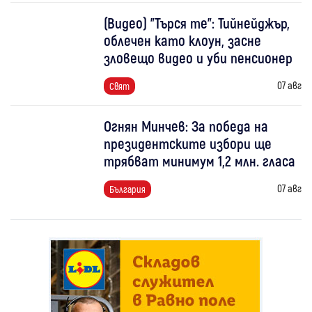
(Видео) "Търся те": Тийнейджър,
облечен като клоун, засне
зловещо видео и уби пенсионер
07 авг
Свят
Огнян Минчев: За победа на
президентските избори ще
трябват минимум 1,2 млн. гласа
07 авг
България