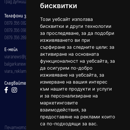
Град Дупница, ул.''Христо Ботев" 43
бисквитки
Телефони за реклама и абонаменти
Този уебсайт използва
0879 356 082
бисквитки и други технологии
0879 356 098
за проследяване, за да подобри
0879 356 289
изживяването ви при
сърфиране за следните цели:
за
Е-мейл
активиране на основната
viaranews@gmail.com
функционалност на уебсайта
,
за
balgarkanews@gmail.com
да осигурим по-добро
viara_reklama@mail.bg
изживяване на уебсайта
,
за
измерване на вашия интерес
Следвайте ни:
към нашите продукти и услуги
и за персонализиране на
маркетинговите
взаимодействия
,
за
предоставяне на реклами които
са по-подходящи за вас
.
Печатното издание на вестника е регистрирано в националния