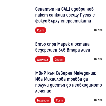
Сенатът на САЩ одобри нов
пакет санкции срещу Русия с
фокус върху енергетиката
07 авг
Свят
Етър спря Марек и остана
безгрешен във Втора лига
07 авг
Дупница
Спорт
МВнР към Северна Македония:
Ива Михаилова трябва да
получи достъп до необходимото
лечение
07 авг
България
Свят