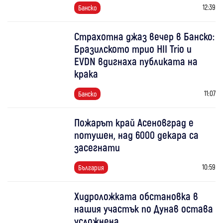
12:39
Банско
Страхотна джаз вечер в Банско:
Бразилското трио HII Trio и
EVDN вдигнаха публиката на
крака
11:07
Банско
Пожарът край Асеновград е
потушен, над 6000 декара са
засегнати
10:59
България
Хидроложката обстановка в
нашия участък по Дунав остава
усложнена