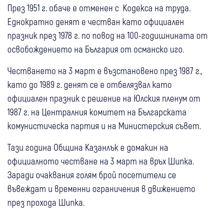
През 1951 г. обаче е отменен с Кодекса на труда.
Еднократно денят е честван като официален
празник през 1978 г. по повод на 100-годишнината от
освобождението на България от османско иго.
Честването на 3 март е възстановено през 1987 г.,
като до 1989 г. денят се е отбелязвал като
официален празник с решение на Юлския пленум от
1987 г. на Централния комитет на Българската
комунистическа партия и на Министерския съвет.
Тази година Община Казанлък е домакин на
официалното честване на 3 март на връх Шипка.
Заради очаквания голям брой посетители се
въвеждат и временни ограничения в движението
през прохода Шипка.