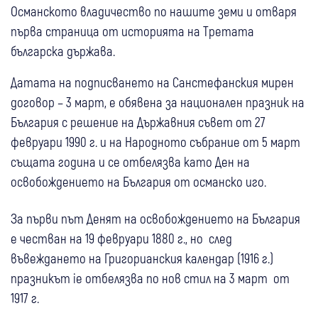
Османското владичество по нашите земи и отваря
първа страница от историята на Третата
българска държава.
Датата на подписването на Санстефанския мирен
договор – 3 март, е обявена за национален празник на
България с решение на Държавния съвет от 27
февруари 1990 г. и на Народното събрание от 5 март
същата година и се отбелязва като Ден на
освобождението на България от османско иго.
За първи път Денят на освобождението на България
е честван на 19 февруари 1880 г., но след
въвеждането на Григорианския календар (1916 г.)
празникът ie отбелязва по нов стил на 3 март от
1917 г.