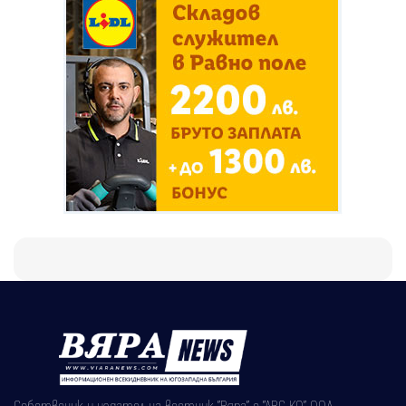
Собственик и издател на вестник "Вяра" е "АВС КО" ООД,