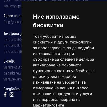
регистрирана на 08.05.2002 година.
Ние използваме
Адрес на редакцията
Град Дупница, ул.''Христо Ботев" 43
бисквитки
Телефони за реклама и абонаменти
Този уебсайт използва
0879 356 082
бисквитки и други технологии
0879 356 098
за проследяване, за да подобри
0879 356 289
изживяването ви при
сърфиране за следните цели:
за
Е-мейл
активиране на основната
viaranews@gmail.com
функционалност на уебсайта
,
за
balgarkanews@gmail.com
да осигурим по-добро
viara_reklama@mail.bg
изживяване на уебсайта
,
за
измерване на вашия интерес
Следвайте ни:
към нашите продукти и услуги
и за персонализиране на
маркетинговите