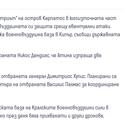
йтриът“ на остров Карпатос в югоизточната част
вовъздушната си защита срещу евентуални атаки.
ка военновъздушна база в Кипър, съобщи държавната
раната Никос Дендиас, че Атина изпраща две
на отбраната генерал Димитриос Хупис. Планирани са
стъра на отбраната Василис Палмас за координиране
ката база на Кралските военновъздушни сили в
но през деня бяха прихванати и други дронове,