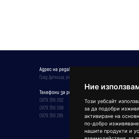
Адрес на редакцията
Град Дупница, ул.''Христо Ботев" 43
Ние използва
Телефони за реклама и абонаменти
0879 356 082
Този уебсайт използв
0879 356 098
за да подобри изживя
0879 356 289
активиране на основн
по-добро изживяване
нашите продукти и ус
взаимодействия
,
за 