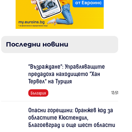
Последни новини
“Възраждане“: Управляващите
предадоха находището “Хан
Тервел“ на Турция
13:51
България
Опасни горещини: Оранжев код за
областите Кюстендил,
Благоевград и още шест области