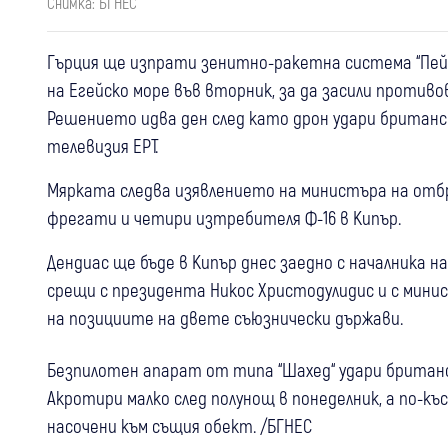
Снимка: БГНЕС
Гърция ще изпрати зенитно-ракетна система “Пе
на Егейско море във вторник, за да засили проти
Решението идва ден след като дрон удари британс
телевизия ЕРТ.
Мярката следва изявлението на министъра на отб
фрегати и четири изтребителя Ф-16 в Кипър.
Дендиас ще бъде в Кипър днес заедно с началника 
срещи с президента Никос Христодулидис и с мини
на позициите на двете съюзнически държави.
Безпилотен апарат от типа “Шахед“ удари британс
Акротири малко след полунощ в понеделник, а по-къс
насочени към същия обект. /БГНЕС
12:36
Свят