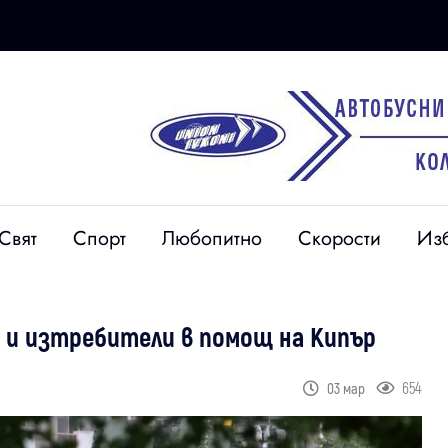
Свят
Спорт
Любопитно
Скорости
Из
 и изтребители в помощ на Кипър
654
03 мар