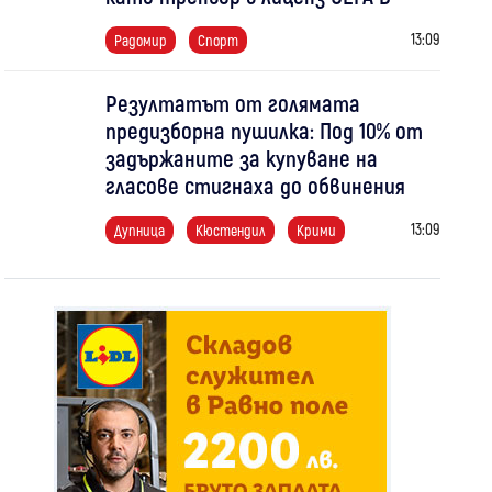
13:09
Радомир
Спорт
Резултатът от голямата
предизборна пушилка: Под 10% от
задържаните за купуване на
гласове стигнаха до обвинения
13:09
Дупница
Кюстендил
Крими