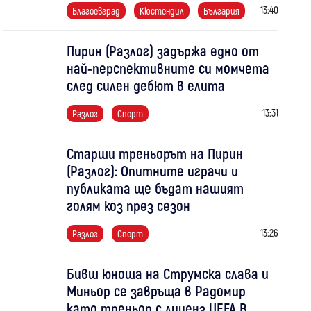
13:40
Благоевград
Кюстендил
България
Пирин (Разлог) задържа едно от
най-перспективните си момчета
след силен дебют в елита
13:31
Разлог
Спорт
Старши треньорът на Пирин
(Разлог): Опитните играчи и
публиката ще бъдат нашият
голям коз през сезон
13:26
Разлог
Спорт
Бивш юноша на Струмска слава и
Миньор се завръща в Радомир
като треньор с лиценз UEFA B