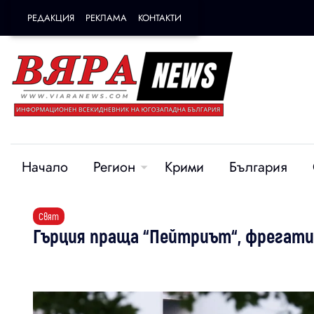
РЕДАКЦИЯ
РЕКЛАМА
КОНТАКТИ
Начало
Регион
Крими
България
Свят
Гърция праща “Пейтриът“, фрегати