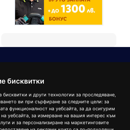
Е-мейл
Следвайте ни:
viaranews@gmail.com
balgarkanews@gmail.com
ме бисквитки
viara_reklama@mail.bg
а бисквитки и други технологии за проследяване,
ването ви при сърфиране за следните цели:
за
ата функционалност на уебсайта
,
за да осигурим
 на уебсайта
,
за измерване на вашия интерес към
луги и за персонализиране на маркетинговите
предоставяне на реклами които са по-подходящи