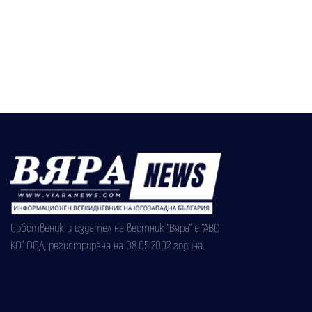
Собственик и издател на вестник "Вяра" е "АВС
КО" ООД, регистрирана на 08.05.2002 година.