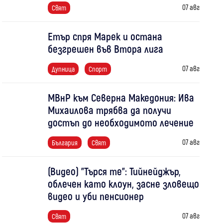
07 авг
Свят
Етър спря Марек и остана
безгрешен във Втора лига
07 авг
Дупница
Спорт
МВнР към Северна Македония: Ива
Михаилова трябва да получи
достъп до необходимото лечение
07 авг
България
Свят
(Видео) "Търся те": Тийнейджър,
облечен като клоун, засне зловещо
видео и уби пенсионер
07 авг
Свят