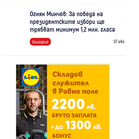
Огнян Минчев: За победа на
президентските избори ще
трябват минимум 1,2 млн. гласа
07 авг
България