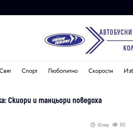
Свят
Спорт
Любопитно
Скорости
Из
ка: Скиори и танцьори поведоха
810
03 мар