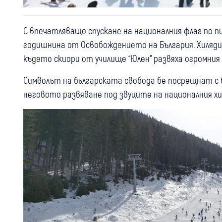
С впечатляващо спускане на националния флаг по п
годишнина от Освобождението на България. Хиляди
където скиори от училище “Юлен“ развяха огромния
Символът на българската свобода бе посрещнат с 
неговото развяване под звуците на националния хи