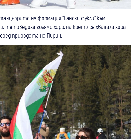
танцьорите на формация “Бански фукли“ към
 те поведоха голямо хоро, на което се хванаха хора
сред природата на Пирин.