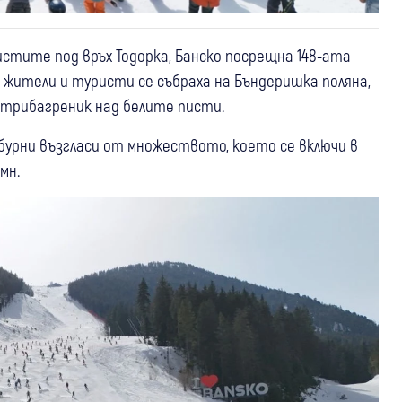
истите под връх Тодорка, Банско посрещна 148-ата
 жители и туристи се събраха на Бъндеришка поляна,
 трибагреник над белите писти.
бурни възгласи от множеството, което се включи в
мн.