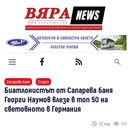
Сапарева баня
Спорт
Биатлонистът от Сапарева баня
Георги Наумов влезе в топ 50 на
световното в Германия
746
03 мар