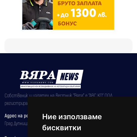
Собственик и издател на вестник "Вяра" е "АВС КО" ООД,
регистрирана на 08.05.2002 година.
Ние използваме
Адрес на редакцията
Град Дупница, ул.''Христо Ботев" 43
бисквитки