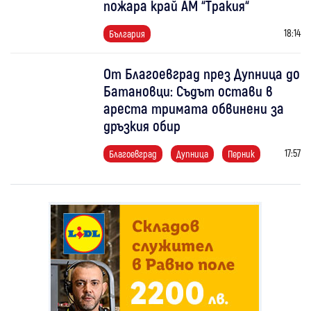
пожара край АМ “Тракия“
18:14
България
От Благоевград през Дупница до
Батановци: Съдът остави в
ареста тримата обвинени за
дръзкия обир
17:57
Благоевград
Дупница
Перник