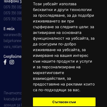
Телефони за реклама и абонаменти
Този уебсайт използва
0879 356 082
бисквитки и други технологии
0879 356 098
за проследяване, за да подобри
0879 356 289
изживяването ви при
сърфиране за следните цели:
за
Е-мейл
активиране на основната
viaranews@gmail.com
функционалност на уебсайта
,
за
balgarkanews@gmail.com
да осигурим по-добро
viara_reklama@mail.bg
изживяване на уебсайта
,
за
измерване на вашия интерес
Следвайте ни:
към нашите продукти и услуги
и за персонализиране на
маркетинговите
взаимодействия
,
за
предоставяне на реклами които
са по-подходящи за вас
.
Печатното издание на вестника е регистрирано в националния
класификатор на печатните издания (Българска национална
Съгласен съм
агенция за ISSN) под номер: ISSN 1312-4722.