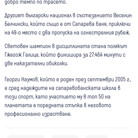
добро темпо по трасето.
Другият български национал в състезанието Веселин
Белчински, който също е от Сапарева баня, приключи
на 49-о място с два пропуска на огнестрелния рубеж.
Световен шампион в дисциплината стана полякът
Гжегож Галица, който финишира за 27:46.4 минути с
две наказателни обиколки.
Георги Наумов, който е роден през септември 2005 г.,
е сред надеждите на сапаревобанската школа в
този спорт, като участието му в топ 50 на
планетата е поредната стъпка в неговото
професионално израстване.
22 юли
Разлог
Спорт