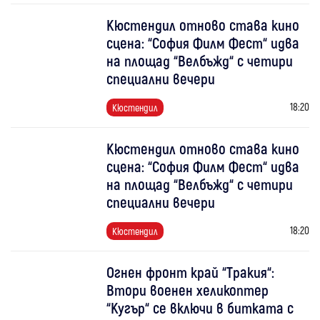
Кюстендил отново става кино
сцена: “София Филм Фест“ идва
на площад “Велбъжд“ с четири
специални вечери
18:20
Кюстендил
Кюстендил отново става кино
сцена: “София Филм Фест“ идва
на площад “Велбъжд“ с четири
специални вечери
18:20
Кюстендил
Огнен фронт край “Тракия“:
Втори военен хеликоптер
“Кугър“ се включи в битката с