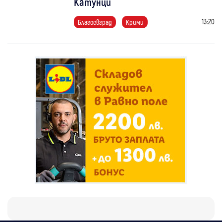
Катунци
13:20
Благоевград
Крими