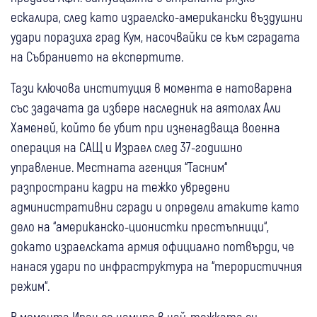
ескалира, след като израелско-американски въздушни
удари поразиха град Кум, насочвайки се към сградата
на Събранието на експертите.
Тази ключова институция в момента е натоварена
със задачата да избере наследник на аятолах Али
Хаменей, който бе убит при изненадваща военна
операция на САЩ и Израел след 37-годишно
управление. Местната агенция “Тасним“
разпространи кадри на тежко увредени
административни сгради и определи атаките като
дело на “американско-ционистки престъпници“,
докато израелската армия официално потвърди, че
нанася удари по инфраструктура на “терористичния
режим“.
В момента Иран се намира в най-тежката си