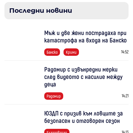
Последни новини
Мъж и две жени пострадаха при
катастрофа на входа на Банско
14:52
Банско
Крими
Радомир с извънредни мерки
след видеото с насилие между
деца
14:21
Радомир
ЮЗДП с призив към ловците за
безопасен и отговорен сезон
14:13
Благоевград