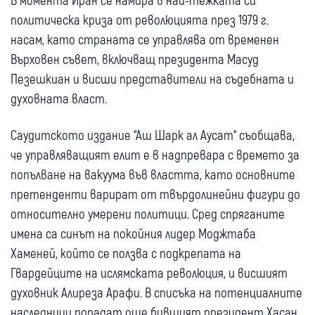
политическа криза от революцията през 1979 г.
насам, като страната се управлява от временен
Върховен съвет, включващ президента Масуд
Пезешкиан и висши представители на съдебната и
духовната власт.
Саудитското издание “Аш Шарк ал Аусат“ съобщава,
че управляващият елит е в надпревара с времето за
попълване на вакуума във властта, като основните
претенденти варират от твърдолинейни фигури до
относително умерени политици. Сред спряганите
имена са синът на покойния лидер Моджтаба
Хаменей, който се ползва с подкрепата на
Гвардейците на ислямската революция, и висшият
духовник Алиреза Арафи. В списъка на потенциалните
наследници попадат още бившият президент Хасан