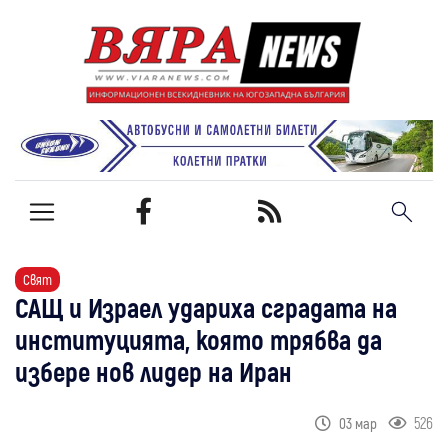
Свят
САЩ и Израел удариха сградата на
институцията, която трябва да
избере нов лидер на Иран
526
03 мар