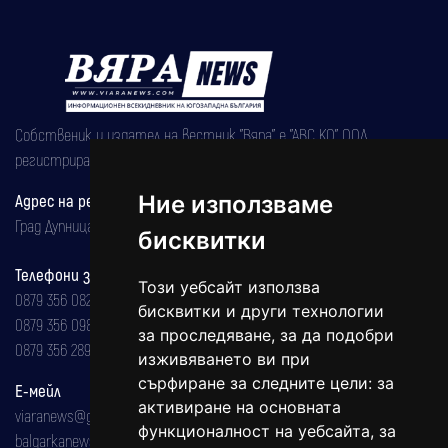
Собственик и издател на вестник "Вяра" е "АВС КО" ООД,
регистрирана на 08.05.2002 година.
Ние използваме
Адрес на редакцията
Град Дупница, ул.''Христо Ботев" 43
бисквитки
Телефони за реклама и абонаменти
Този уебсайт използва
0879 356 082
бисквитки и други технологии
0879 356 098
за проследяване, за да подобри
0879 356 289
изживяването ви при
сърфиране за следните цели:
за
Е-мейл
активиране на основната
viaranews@gmail.com
функционалност на уебсайта
,
за
balgarkanews@gmail.com