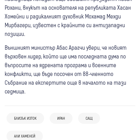
Рохани, внукът на основателя на републиката Хасан
Хомейни и радикалният духовник Мохамад Мехди
Мирбагери, известен с крайните си антизападни
позиции.
Външният министър Абас Арагчи увери, че новият
върховен лидер, който ще има последната дума по
въпросите на ядрената програма и военните
конфликти, ще бъде посочен от 88-членното
Събрание на експертите още в началото на тази
седмица.
БЛИЗЪК ИЗТОК
ИРАН
САЩ
06 авг
Свят
06 авг
Свят
Танкер съобщи за две експлозии край
Иран: Сделката за Ормузкия проток е в
05 авг
Свят
АЛИ ХАМЕНЕЙ
06 авг
Свят
Ормузкия проток, корабът и екипажът са
заключителна фаза