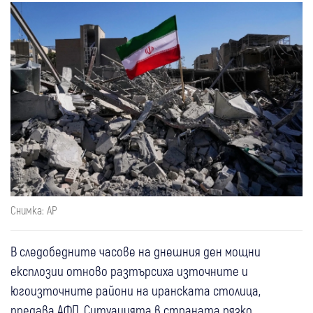
Снимка: АР
В следобедните часове на днешния ден мощни
експлозии отново разтърсиха източните и
югоизточните райони на иранската столица,
предава АФП. Ситуацията в страната рязко