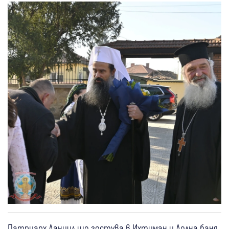
Патриарх Даниил ще гостува в Ихтиман и Долна баня