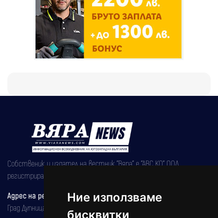
Собственик и издател на вестник "Вяра" е "АВС КО" ООД,
регистрирана на 08.05.2002 година.
Адрес на редакцията
Ние използваме
Град Дупница, ул.''Христо Ботев" 43
бисквитки