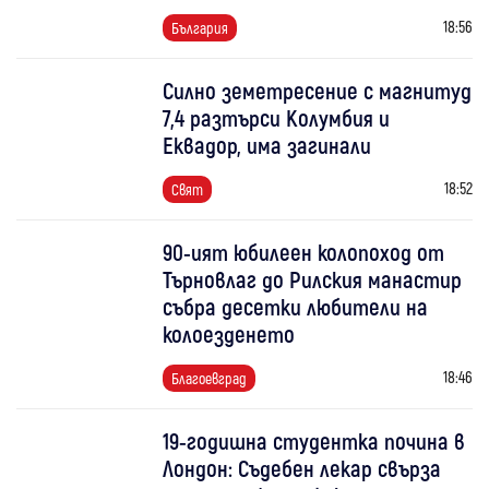
18:56
България
Силно земетресение с магнитуд
7,4 разтърси Колумбия и
Еквадор, има загинали
18:52
Свят
90-ият юбилеен колопоход от
Търновлаг до Рилския манастир
събра десетки любители на
колоезденето
18:46
Благоевград
19-годишна студентка почина в
Лондон: Съдебен лекар свърза