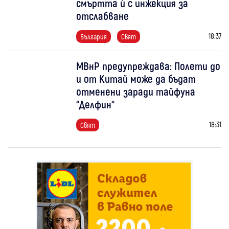
смъртта ѝ с инжекция за
отслабване
18:37
България
Свят
МВнР предупреждава: Полети до
и от Китай може да бъдат
отменени заради тайфуна
“Делфин“
18:31
Свят