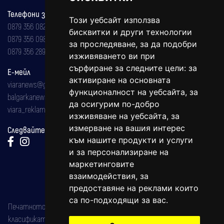
Телефони за реклама и абонаменти
Този уебсайт използва
0879 356 082
бисквитки и други технологии
0879 356 098
за проследяване, за да подобри
0879 356 289
изживяването ви при
сърфиране за следните цели:
за
Е-мейл
активиране на основната
viaranews@gmail.com
функционалност на уебсайта
,
за
balgarkanews@gmail.com
да осигурим по-добро
viara_reklama@mail.bg
изживяване на уебсайта
,
за
измерване на вашия интерес
Следвайте ни:
към нашите продукти и услуги
и за персонализиране на
маркетинговите
взаимодействия
,
за
предоставяне на реклами които
са по-подходящи за вас
.
Печатното издание на вестника е регистрирано в националния
класификатор на печатните издания (Българска национална