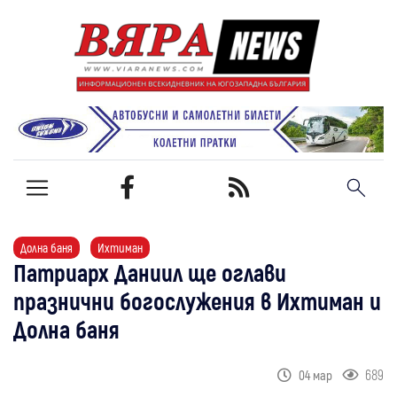
Долна баня
Ихтиман
Патриарх Даниил ще оглави
празнични богослужения в Ихтиман и
Долна баня
689
04 мар