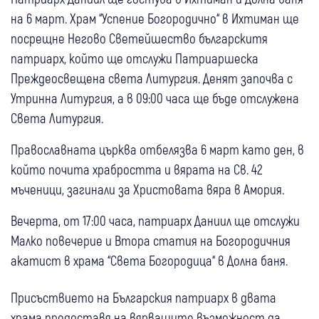
на 6 март. Храм “Успение Богородично“ в Ихтиман ще
посрещне Негово Светейшество българскитя
патриарх, който ще отслужи Патриаршеска
Преждеосвещена света Литургия. Денят започва с
Утринна Литургия, а в 09:00 часа ще бъде отслужена
Света Литургия.
Православната църква отбелязва 6 март като ден, в
който почита храбростта и вярата на Св. 42
мъченици, загинали за Христовата вяра в Амория.
Вечерта, от 17:00 часа, патриарх Даниил ще отслужи
Малко повечерие и Втора статия на Богородичния
акатист в храма “Света Богородица“ в Долна баня.
Присъствието на Българския патриарх в двата
храма предоставя на вярващите възможност да