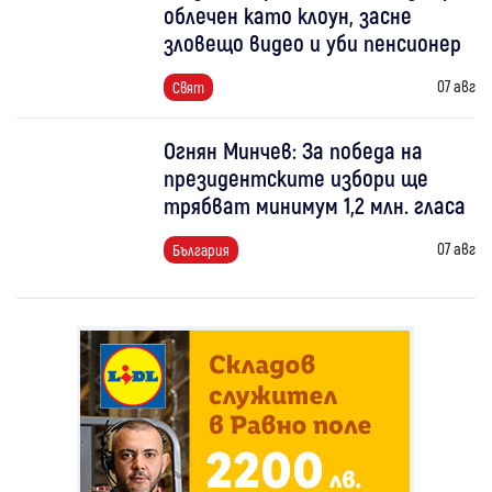
облечен като клоун, засне
зловещо видео и уби пенсионер
07 авг
Свят
Огнян Минчев: За победа на
президентските избори ще
трябват минимум 1,2 млн. гласа
07 авг
България