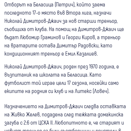
Отборът на Беласица (Петрич), който заема
последното 17-о място във Втора лига, назначи
Николай Димитров-Джаич за нов старши треньор,
съобщиха от клуба. На помощ на Димитров-Джаич ще
бъдат Любомир Граминов и Георги Киров, а треньор
на вратарите остава Димитър Радовски, като
кондиционният треньор е Емил Казалиев.
Николай Димитров-Джаич, роден през 1970 година, е
възпитаник на школата на Беласица. Като
футболист той играе цели 17 сезона, носейки само
екипите на родния си клуб и на Литекс (Ловеч).
Назначението на Димитров-Джаич следва оставката
на Живко Желев, подадена след тежката домакинска
загуба с 2:6 от ЦСКА II. Любопитното е, че старият и
новият треньор са били съотборници и приятели в