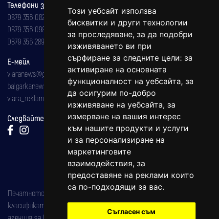
Телефони за реклама и абонаменти
Този уебсайт използва
0879 356 082
бисквитки и други технологии
0879 356 098
за проследяване, за да подобри
0879 356 289
изживяването ви при
сърфиране за следните цели:
за
Е-мейл
активиране на основната
viaranews@gmail.com
функционалност на уебсайта
,
за
balgarkanews@gmail.com
да осигурим по-добро
viara_reklama@mail.bg
изживяване на уебсайта
,
за
измерване на вашия интерес
Следвайте ни:
към нашите продукти и услуги
и за персонализиране на
маркетинговите
взаимодействия
,
за
предоставяне на реклами които
са по-подходящи за вас
.
Печатното издание на вестника е регистрирано в националния
класификатор на печатните издания (Българска национална
Съгласен съм
агенция за ISSN) под номер: ISSN 1312-4722.