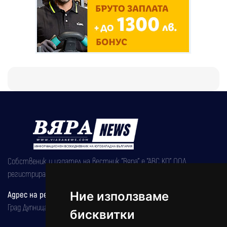
Собственик и издател на вестник "Вяра" е "АВС КО" ООД,
регистрирана на 08.05.2002 година.
Ние използваме
Адрес на редакцията
Град Дупница, ул.''Христо Ботев" 43
бисквитки