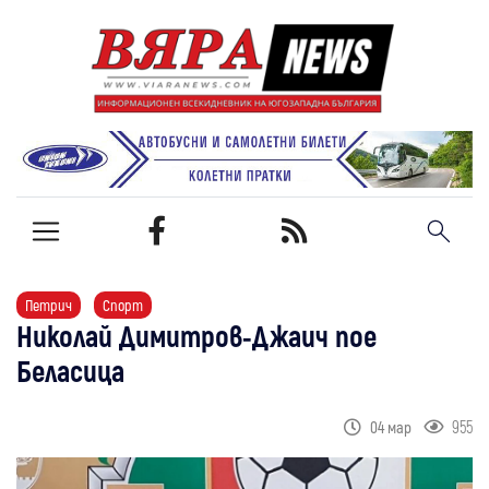
Петрич
Спорт
Николай Димитров-Джаич поe
Беласица
955
04 мар