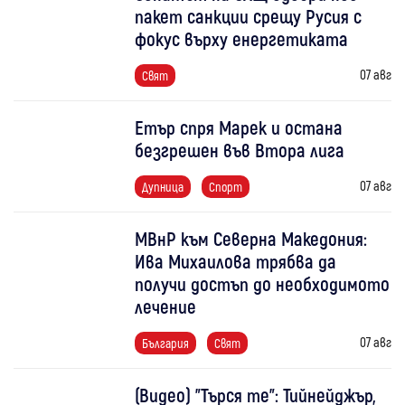
пакет санкции срещу Русия с
фокус върху енергетиката
07 авг
Свят
Етър спря Марек и остана
безгрешен във Втора лига
07 авг
Дупница
Спорт
МВнР към Северна Македония:
Ива Михаилова трябва да
получи достъп до необходимото
лечение
07 авг
България
Свят
(Видео) "Търся те": Тийнейджър,