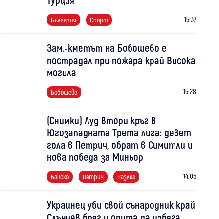
15:37
България
Спорт
Зам.-кметът на Бобошево е
пострадал при пожара край Висока
могила
15:28
Бобошево
(Снимки) Луд втори кръг в
Югозападната Трета лига: девет
гола в Петрич, обрат в Симитли и
нова победа за Миньор
14:05
Банско
Петрич
Разлог
Украинец уби свой сънародник край
Слънчев бряг и опита да избяга