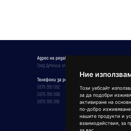
Адрес на редакцията
Град Дупница, ул.''Христо Ботев" 43
Ние използва
Телефони за реклама и абонаменти
0879 356 082
Този уебсайт използв
0879 356 098
за да подобри изживя
0879 356 289
активиране на основн
по-добро изживяване
нашите продукти и ус
взаимодействия
,
за 
за вас
.