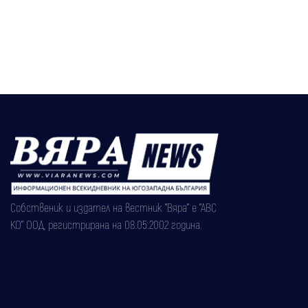
Собственик и издател на вестник "Вяра" е "АВС
КО" ООД, регистрирана на 08.05.2002 година.