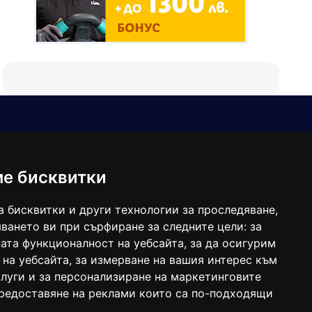
Е-мейл
Следвайте ни:
viaranews@gmail.com
balgarkanews@gmail.com
ме бисквитки
viara_reklama@mail.bg
а бисквитки и други технологии за проследяване,
ването ви при сърфиране за следните цели:
за
ата функционалност на уебсайта
,
за да осигурим
 на уебсайта
,
за измерване на вашия интерес към
луги и за персонализиране на маркетинговите
предоставяне на реклами които са по-подходящи