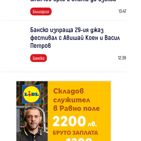
13:47
България
Банско изпраща 29-ия джаз
фестивал с Авишай Коен и Васил
Петров
12:39
Банско