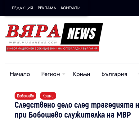
РЕДАКЦИЯ
РЕКЛАМА
КОНТАКТИ
Начало
Регион
Крими
България
Бобошево
Крими
Следствено дело след трагедията н
при Бобошево служителка на МВР