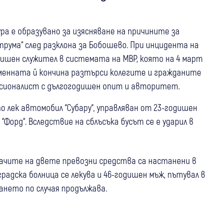
ра е образувано за изясняване на причините за
рума“ след разклона за Бобошево. При инцидента на
дишен служител в системата на МВР, която на 4 март
ременната й кончина разтърси колегите и гражданите
есионалист с дългогодишен опит и авторитет.
 лек автомобил “Субару“, управляван от 23-годишен
 “Форд“. Вследствие на сблъсъка бусът се е ударил в
чите на двете превозни средства са настанени в
градска болница се лекува и 46-годишен мъж, пътувал в
ването по случая продължава.