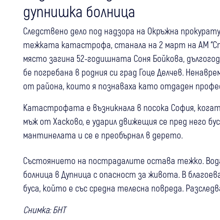
дупнишка болница
Следствено дело под надзора на Окръжна прокурату
тежката катастрофа, станала на 2 март на АМ “Ст
място загина 52-годишната Соня Бойкова, дългого
бе погребана в родния си град Гоце Делчев. Ненав
от района, които я познаваха като отдаден проф
Катастрофата е възникнала в посока София, когато
мъж от Хасково, е ударил движещия се пред него бус
мантинелата и се е преобърнал в дерето.
Състоянието на пострадалите остава тежко. Вода
болница в Дупница с опасност за живота. В благоев
буса, който е със средна телесна повреда. Разслед
Снимка: БНТ