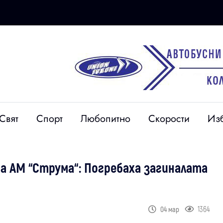
Свят
Спорт
Любопитно
Скорости
Из
а АМ “Струма“: Погребаха загиналата
1364
04 мар