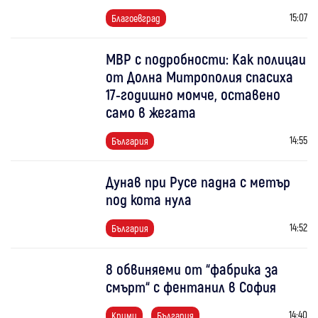
15:07
Благоевград
МВР с подробности: Как полицаи
от Долна Митрополия спасиха
17-годишно момче, оставено
само в жегата
14:55
България
Дунав при Русе падна с метър
под кота нула
14:52
България
8 обвиняеми от “фабрика за
смърт“ с фентанил в София
14:40
Крими
България