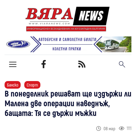
Банско
Спорт
В понеделник решават ще издържи ли
Малена две операции наведнъж,
бащата: Тя се държи мъжки
1111
08 мар