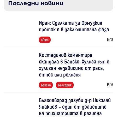
Последни новини
Иран: Сделката за Ормузкия
проток е в заключителна фаза
15:18
Свят
Костадинов коментира
скандала в Банско: Хулиганът е
хулиган независимо от раса,
етнос или религия
15:16
Банско
България
Благоевград загуби д-р Николай
Янакиев – един от доайените
на психиатрията в региона