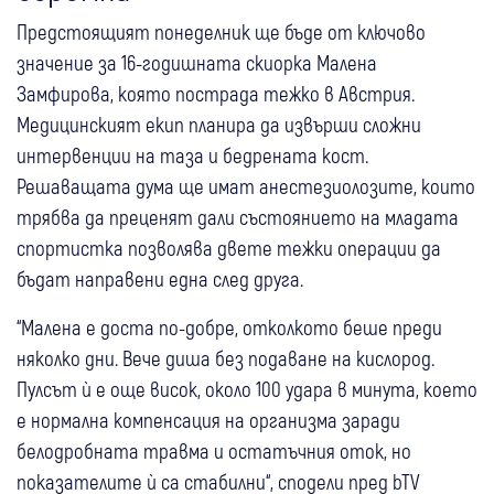
Предстоящият понеделник ще бъде от ключово
значение за 16-годишната скиорка Малена
Замфирова, която пострада тежко в Австрия.
Медицинският екип планира да извърши сложни
интервенции на таза и бедрената кост.
Решаващата дума ще имат анестезиолозите, които
трябва да преценят дали състоянието на младата
спортистка позволява двете тежки операции да
бъдат направени една след друга.
“Малена е доста по-добре, отколкото беше преди
няколко дни. Вече диша без подаване на кислород.
Пулсът ѝ е още висок, около 100 удара в минута, което
е нормална компенсация на организма заради
белодробната травма и остатъчния оток, но
показателите ѝ са стабилни“, сподели пред bTV