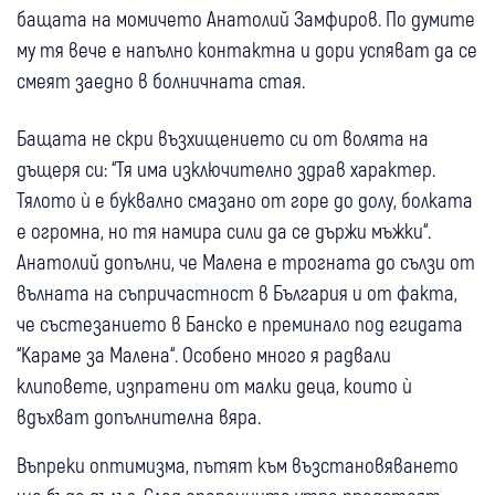
бащата на момичето Анатолий Замфиров. По думите
му тя вече е напълно контактна и дори успяват да се
смеят заедно в болничната стая.
Бащата не скри възхищението си от волята на
дъщеря си: “Тя има изключително здрав характер.
Тялото ѝ е буквално смазано от горе до долу, болката
е огромна, но тя намира сили да се държи мъжки“.
Анатолий допълни, че Малена е трогната до сълзи от
вълната на съпричастност в България и от факта,
че състезанието в Банско е преминало под егидата
“Караме за Малена“. Особено много я радвали
клиповете, изпратени от малки деца, които ѝ
вдъхват допълнителна вяра.
Въпреки оптимизма, пътят към възстановяването