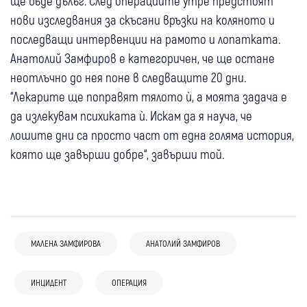
ще бъде дълъг. След операциите утре предстоят
нови изследвания за скъсани връзки на коляното и
последващи интервенции на рамото и лопатката.
Анатолий Замфиров е категоричен, че ще остане
неотлъчно до нея поне в следващите 20 дни.
“Лекарите ще поправят тялото ѝ, а моята задача е
да излекувам психиката ѝ. Искам да я науча, че
лошите дни са просто част от една голяма история,
която ще завърши добре“, завърши той.
МАЛЕНА ЗАМФИРОВА
АНАТОЛИЙ ЗАМФИРОВ
05 авг
Кюстендил
Крими
10:31
Благоевград
Крими
05 авг
България
Продължава издирването на 38-годишния
Шофьор блъсна 17-годишен младеж в
ИНЦИДЕНТ
ОПЕРАЦИЯ
"Пирогов" с добра новина: 15-годишен
мъж, изчезнал във водите на язовир
Благоевградско
05 авг
Разлог
05 авг
Кюстендил
Крими
борец се възстановява след парализа на