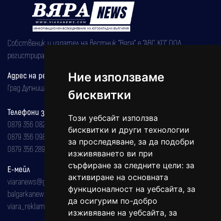
Собственик и издател на вестник "Вяра" е "АВС КО" ООД,
регистрирана на 08.05.2002 година.
Адрес на редакцията
Ние използваме
Град Дупница, ул.''Христо Ботев" 43
бисквитки
Телефони за реклама и абонаменти
Този уебсайт използва
0879 356 082
бисквитки и други технологии
0879 356 098
за проследяване, за да подобри
0879 356 289
изживяването ви при
сърфиране за следните цели:
за
Е-мейл
активиране на основната
viaranews@gmail.com
функционалност на уебсайта
,
за
balgarkanews@gmail.com
да осигурим по-добро
viara_reklama@mail.bg
изживяване на уебсайта
,
за