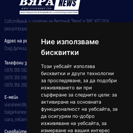
Собственик и издател на вестник "Вяра" е "АВС КО" ООД,
регистрирана на 08.05.2002 година.
Ние използваме
Адрес на редакцията
Град Дупница, ул.''Христо Ботев" 43
бисквитки
Телефони за реклама и абонаменти
Този уебсайт използва
0879 356 082
бисквитки и други технологии
0879 356 098
за проследяване, за да подобри
0879 356 289
изживяването ви при
сърфиране за следните цели:
за
Е-мейл
активиране на основната
viaranews@gmail.com
функционалност на уебсайта
,
за
balgarkanews@gmail.com
да осигурим по-добро
viara_reklama@mail.bg
изживяване на уебсайта
,
за
измерване на вашия интерес
Следвайте ни: