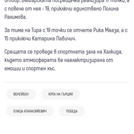
с повече от нея - 19, приключи единствено Полина
Рахимова.
За тима на Тира с 19 точки се отчете Рика Маазе, а с
15 приключи Катарина Павичич.
Срещата се проведе в спортната зала на Халкида,
където атмосферата бе наелектризирана от
емоции и спортен хъс.
06 авг
Разлог
Спорт
ВОЛЕЙБОЛ
КУПА НА ГЪРЦИЯ
06 авг
Разлог
Спорт
Пирин (Разлог) задържа едно от най-
03 авг
Самоков
България
Спорт
Старши треньорът на Пирин (Разлог):
перспективните си момчета след силен
31 юли
Разлог
ЕЛИЦА АТАНАСИЙЕВИЧ
Спорт
ПОБЕДА
“Лъвовете“ тръгват към Евроволей 2026
Опитните играчи и публиката ще бъдат
дебют в елита
30 юли
Симитли
Спорт
Опитният разпределител Любомир
от Самоков, Бленджини събра 15
нашият голям коз през сезон
Футболна еуфория в Полена: Фенове
Агонцев остава в Пирин (Разлог) и за
национали
29 юли
Перник
Спорт