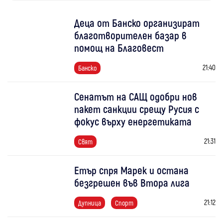
Деца от Банско организират
благотворителен базар в
помощ на Благовест
21:40
Банско
Сенатът на САЩ одобри нов
пакет санкции срещу Русия с
фокус върху енергетиката
21:31
Свят
Етър спря Марек и остана
безгрешен във Втора лига
21:12
Дупница
Спорт