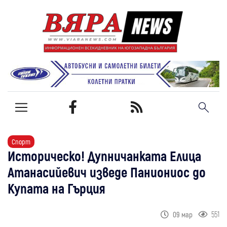
Спорт
Историческо! Дупничанката Елица
Атанасийевич изведе Паниониос до
Купата на Гърция
551
09 мар