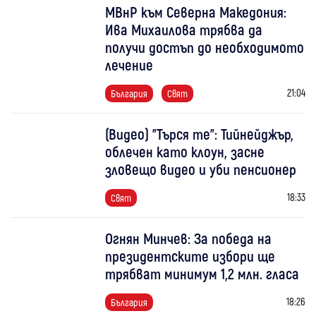
МВнР към Северна Македония:
Ива Михаилова трябва да
получи достъп до необходимото
лечение
21:04
България
Свят
(Видео) "Търся те": Тийнейджър,
облечен като клоун, засне
зловещо видео и уби пенсионер
18:33
Свят
Огнян Минчев: За победа на
президентските избори ще
трябват минимум 1,2 млн. гласа
18:26
България