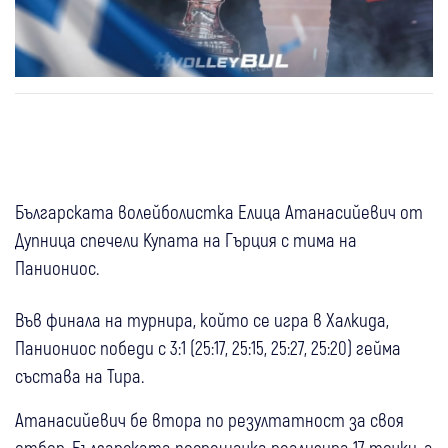
Българската волейболистка Елица Атанасийевич от
Дупница спечели Купата на Гърция с тима на
Паниониос.
Във финала на турнира, който се игра в Халкида,
Паниониос победи с 3:1 (25:17, 25:15, 25:27, 25:20) гейма
състава на Тира.
Атанасийевич бе втора по резултатност за своя
отбор. Българската посрещачка реализира 17 точки, а