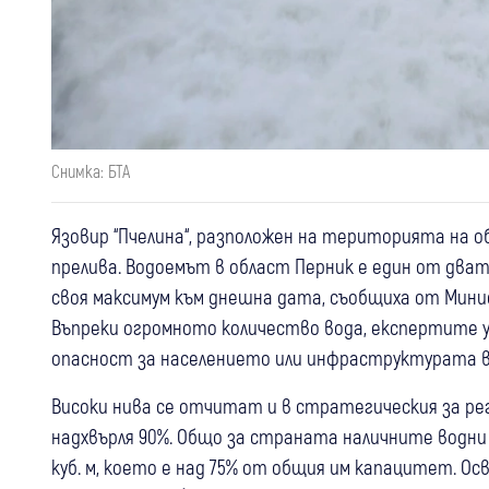
Снимка: БТА
Язовир “Пчелина“, разположен на територията на о
прелива. Водоемът в област Перник е един от два
своя максимум към днешна дата, съобщиха от Мини
Въпреки огромното количество вода, експертите у
опасност за населението или инфраструктурата в
Високи нива се отчитат и в стратегическия за рег
надхвърля 90%. Общо за страната наличните водни р
куб. м, което е над 75% от общия им капацитет. Освен