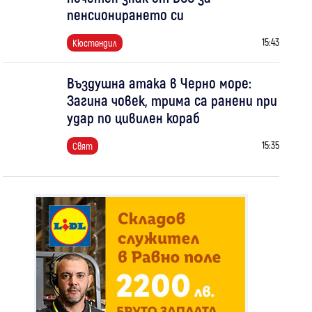
пенсионирането си
15:43
Кюстендил
Въздушна атака в Черно море:
Загина човек, трима са ранени при
удар по цивилен кораб
15:35
Свят