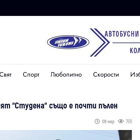
Свят
Спорт
Любопитно
Скорости
Из
ият “Студена“ също е почти пълен
768
09 мар