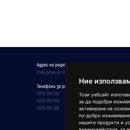
щъркелчета и върнаха семейството им
защитен от държавата
заедно
Адрес на редакцията
Град Дупница, ул.''Христо Ботев" 43
Ние използва
Телефони за реклама и абонаменти
0879 356 082
Този уебсайт използв
0879 356 098
за да подобри изживя
0879 356 289
активиране на основн
по-добро изживяване
нашите продукти и ус
взаимодействия
,
за 