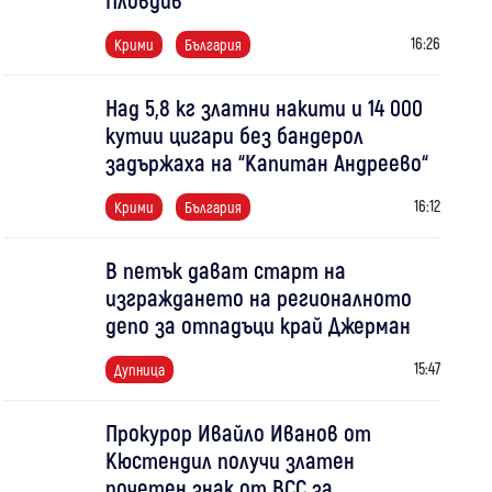
16:26
Крими
България
Над 5,8 кг златни накити и 14 000
кутии цигари без бандерол
задържаха на “Капитан Андреево“
16:12
Крими
България
В петък дават старт на
изграждането на регионалното
депо за отпадъци край Джерман
15:47
Дупница
Прокурор Ивайло Иванов от
Кюстендил получи златен
почетен знак от ВСС за