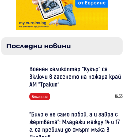
Последни новини
Военен хеликоптер “Кугър“ се
включи в гасенето на пожара край
АМ “Тракия“
16:33
България
"Било е не само побой, а и гавра с
жертвата": Младежи между 14 и 17
г. са пребили до смърт мъжа в
Пловдив