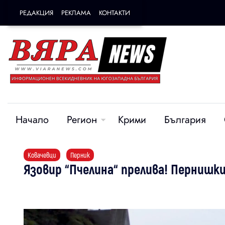
РЕДАКЦИЯ
РЕКЛАМА
КОНТАКТИ
Начало
Регион
Крими
България
Ковачевци
Перник
Язовир “Пчелина“ прелива! Пернишк