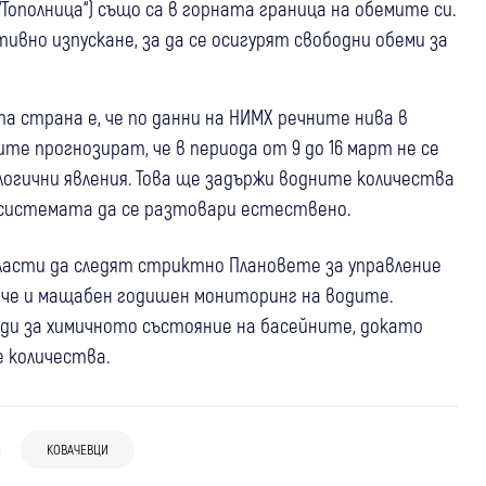
 “Тополница“) също са в горната граница на обемите си.
тивно изпускане, за да се осигурят свободни обеми за
а страна е, че по данни на НИМХ речните нива в
е прогнозират, че в периода от 9 до 16 март не се
огични явления. Това ще задържи водните количества
 системата да се разтовари естествено.
сти да следят стриктно Плановете за управление
 тече и мащабен годишен мониторинг на водите.
еди за химичното състояние на басейните, докато
 количества.
02 авг
Радомир
Ботевград
Спорт
27 юли
България
Любопитно
30 юли
България
Струмска слава отказа Балкан с два
КОВАЧЕВЦИ
История с щастлив край: Спасиха три
500-годишен дъб край Пловдив вече е
гола за две минути в Ковачевци