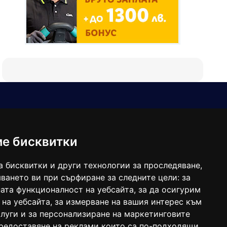
Е-мейл
Следвайте ни:
viaranews@gmail.com
balgarkanews@gmail.com
ме бисквитки
viara_reklama@mail.bg
а бисквитки и други технологии за проследяване,
ването ви при сърфиране за следните цели:
за
ата функционалност на уебсайта
,
за да осигурим
 на уебсайта
,
за измерване на вашия интерес към
луги и за персонализиране на маркетинговите
предоставяне на реклами които са по-подходящи