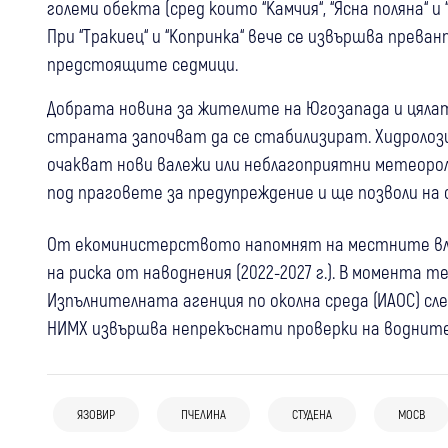
големи обекта (сред които “Камчия“, “Ясна поляна“ и
При “Тракиец“ и “Копринка“ вече се извършва преван
предстоящите седмици.
Добрата новина за жителите на Югозапада и цялат
страната започват да се стабилизират. Хидролозит
очакват нови валежи или неблагоприятни метеорол
под праговете за предупреждение и ще позволи на
От екоминистерството напомнят на местните вла
на риска от наводнения (2022-2027 г.). В момента
Изпълнителната агенция по околна среда (ИАОС) сл
04 авг
Кресна
НИМХ извършва непрекъснати проверки на водните
31 юли
“Прогресивното решение“ за АМ
(Видео) Безпрецедентна въздушна
“Струма“: МОСВ и природозащитници
операция: Хеликоптер кацна на един
предлагат магистралата извън
ЯЗОВИР
ПЧЕЛИНА
СТУДЕНА
МОСВ
28 юли
Перник
Радомир
Крими
колесник за гасенето на пожара в
Кресненското дефиле