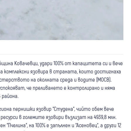
бщина Ковачевци, удари 100% от капацитета си и вече
та комплексни язовира в страната, които достигнаха
стерството на околната среда и водите (МОСВ).
спокояват, че преливането е контролирано и няма
 района.
иона пернишки язовир “Студена“, чийто обем вече
есурси в големите язовири възлизат на 4939,8 млн.
 “Пчелина“, на 100% е запълнен и “Асеновец“, а други 12