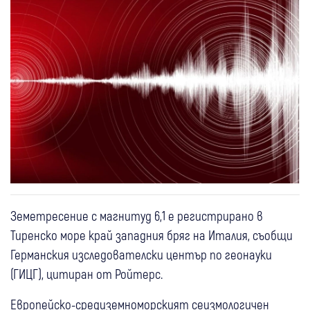
Земетресение с магнитуд 6,1 е регистрирано в
Тиренско море край западния бряг на Италия, съобщи
Германския изследователски център по геонауки
(ГИЦГ), цитиран от Ройтерс.
Европейско-средиземноморският сеизмологичен