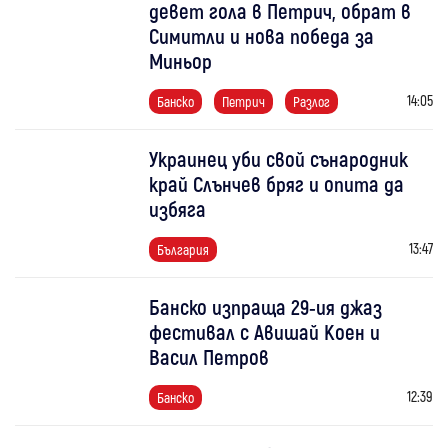
девет гола в Петрич, обрат в
Симитли и нова победа за
Миньор
14:05
Банско
Петрич
Разлог
Украинец уби свой сънародник
край Слънчев бряг и опита да
избяга
13:47
България
Банско изпраща 29-ия джаз
фестивал с Авишай Коен и
Васил Петров
12:39
Банско