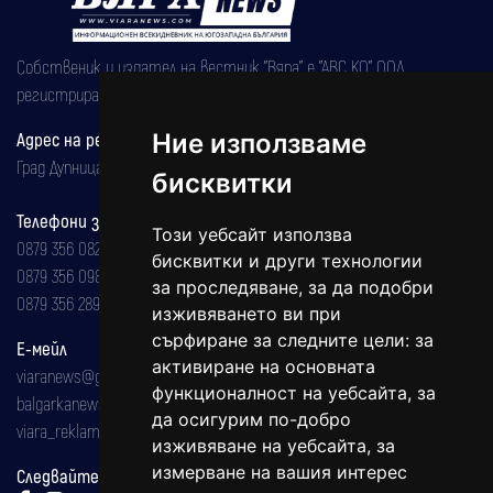
Собственик и издател на вестник "Вяра" е "АВС КО" ООД,
регистрирана на 08.05.2002 година.
Адрес на редакцията
Ние използваме
Град Дупница, ул.''Христо Ботев" 43
бисквитки
Телефони за реклама и абонаменти
Този уебсайт използва
0879 356 082
бисквитки и други технологии
0879 356 098
за проследяване, за да подобри
0879 356 289
изживяването ви при
сърфиране за следните цели:
за
Е-мейл
активиране на основната
viaranews@gmail.com
функционалност на уебсайта
,
за
balgarkanews@gmail.com
да осигурим по-добро
viara_reklama@mail.bg
изживяване на уебсайта
,
за
измерване на вашия интерес
Следвайте ни: