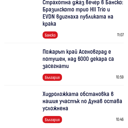
Страхотна джаз вечер в Банско:
Бразилското трио HII Trio и
EVDN вдигнаха публиката на
крака
11:07
Банско
Пожарът край Асеновград е
потушен, над 6000 декара са
засегнати
10:59
България
Хидроложката обстановка в
нашия участък по Дунав остава
усложнена
10:46
България