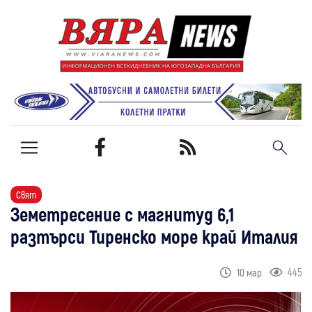
Свят
Земетресение с магнитуд 6,1
разтърси Тиренско море край Италия
445
10 мар