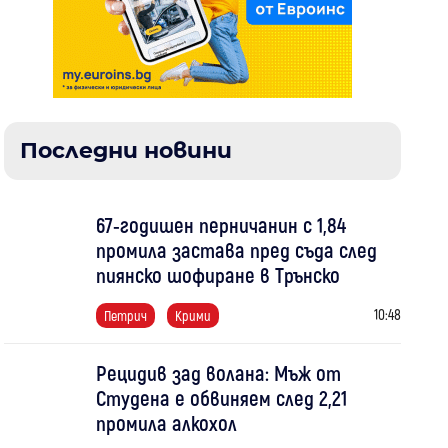
Последни новини
67-годишен перничанин с 1,84
промила застава пред съда след
пиянско шофиране в Трънско
10:48
Петрич
Крими
Рецидив зад волана: Мъж от
Студена е обвиняем след 2,21
промила алкохол