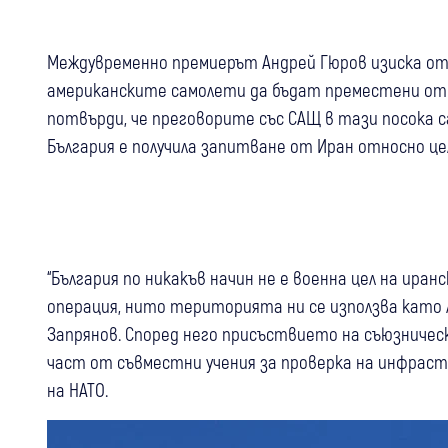
Междувременно премиерът Андрей Гюров изиска от 
американските самолети да бъдат преместени от
потвърди, че преговорите със САЩ в тази посока са 
България е получила запитване от Иран относно це
“България по никакъв начин не е военна цел на ира
операция, нито територията ни се използва като л
Запрянов. Според него присъствието на съюзничес
част от съвместни учения за проверка на инфрас
на НАТО.