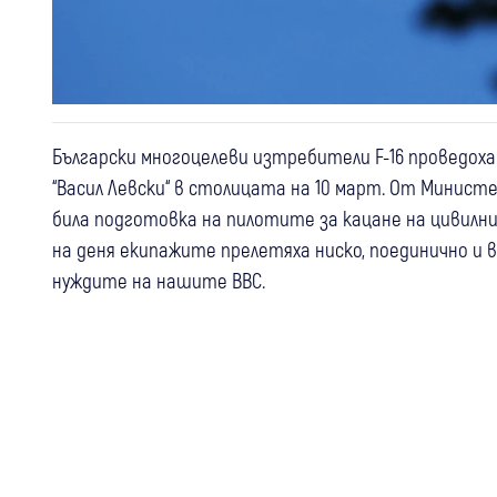
Български многоцелеви изтребители F-16 проведох
“Васил Левски“ в столицата на 10 март. От Минист
била подготовка на пилотите за кацане на цивил
на деня екипажите прелетяха ниско, поединично и в
нуждите на нашите ВВС.