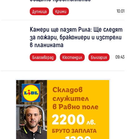
10:01
Дупница
Крими
Камери ще пазят Рила: Ще следят
за пожари, бракониери и изстрели
в планината
09:43
Благоевград
Кюстендил
България