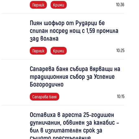
10:36
Перник
Крими
Пиян шофьор от Рударци бе
спипан посред нощ с 1,59 промила
зад волана
10:25
Перник
Крими
Сапарева баня събира вярващи на
традиционния събор за Успение
Богородично
10:15
Сапарева баня
Оставиха в ареста 25-годишен
дупничанин, обвинен за канабис –
бил в изпитателен срок за
същото престъпление