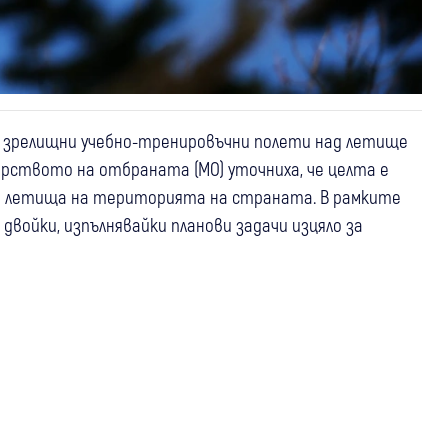
а зрелищни учебно-тренировъчни полети над летище
ерството на отбраната (МО) уточниха, че целта е
ни летища на територията на страната. В рамките
 двойки, изпълнявайки планови задачи изцяло за