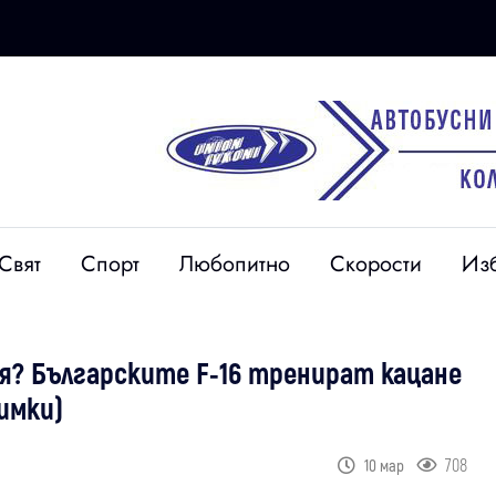
Свят
Спорт
Любопитно
Скорости
Из
? Българските F-16 тренират кацане
имки)
708
10 мар