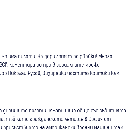
 Че има пилоти! Че дори летят по двойки! Много
ВС!“, коментира остро в социалните мрежи
ор Николай Русев, визирайки честите критики към
че днешните полети нямат нищо общо със събитията
лна, тъй като гражданското летище в София от
ди присъствието на американски военни машини там.