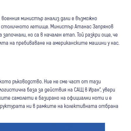
военния министър анализ дали е възможно
 столичното летище. Министър Атанас Запрянов
започнали, но са в начален етап. Той разкри още, че
лта на пребиваване на американските машини у нас.
нското ръководство. Ние не сме част от тази
огистична база за действия на САЩ в Иран“, увери
ките самолети е базирано на официални ноти и е
труктурата ни в рамките на колективната отбрана