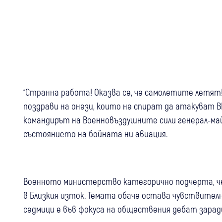
“Странна работа! Оказва се, че самолетите летят!
поздрави на онези, които не спират да атакуват В
командирът на Военновъздушните сили генерал-май
състоянието на бойната ни авиация.
Военното министерство категорично подчерта, 
в Близкия изток. Темата обаче остава чувствите
седмици е във фокуса на обществения дебат зара