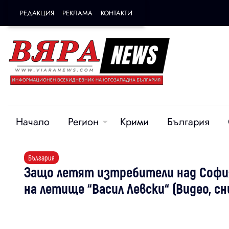
РЕДАКЦИЯ
РЕКЛАМА
КОНТАКТИ
Начало
Регион
Крими
България
България
Защо летят изтребители над София
на летище “Васил Левски“ (Видео, сн