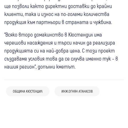
ще позволи както директни доставки до крайни
клиенти, така и износ на по-големи количества
продукция към партньори в страната и чужбина.
“Всяко второ домакинство в Кюстендил има
черешови насаждения и търси начин да реализира
продукцията си на най-добра цена. С този проект
създаваме условия това да се случва именно тук – в
нашия регион“, допълни кметът.
05 авг
Кюстендил
04 авг
Кюстендил
Кюстендил събира традиция и духовност
02 авг
Кюстендил
02 авг
Кюстендил
Кюстендил подготвя проект за 358 хил.
в XIX издание на “Панагия – въздигане на
ОБЩИНА КЮСТЕНДИЛ
ИНЖ.ОГНЯН АТАНАСОВ
Кюстендил отбелязва празника си с
Кюстендил отбеляза 123 години от
евро: Ученици ще трупат реален опит в
хляба“
30 юли
Кюстендил
възпоменание за Илинденско-
Илинденско-Преображенското въстание и
бизнеса още по време на обучението си
28 юли
Кюстендил
Кюстендил забрани фойерверки и
Преображенското въстание и фолклорен
своя официален празник
Община Кюстендил с пълна техническа
пиратки до края на октомври заради
концерт
готовност и обучени доброволци срещу
пожароопасната обстановка