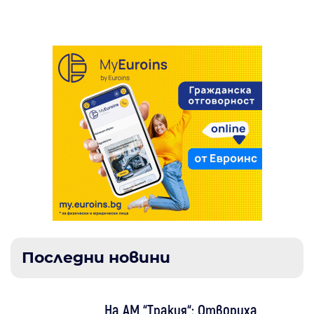
горските и полски пожари
Последни новини
На АМ “Тракия“: Отвориха