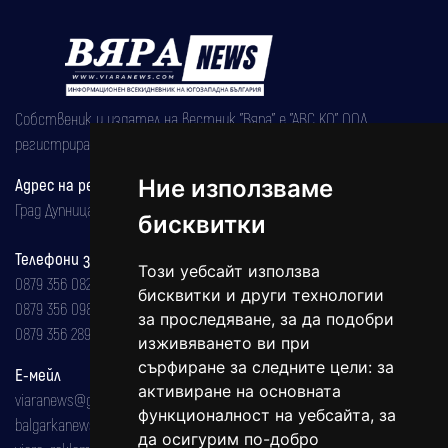
Собственик и издател на вестник "Вяра" е "АВС КО" ООД,
регистрирана на 08.05.2002 година.
Адрес на редакцията
Ние използваме
Град Дупница, ул.''Христо Ботев" 43
бисквитки
Телефони за реклама и абонаменти
Този уебсайт използва
0879 356 082
бисквитки и други технологии
0879 356 098
за проследяване, за да подобри
0879 356 289
изживяването ви при
сърфиране за следните цели:
за
Е-мейл
активиране на основната
viaranews@gmail.com
функционалност на уебсайта
,
за
balgarkanews@gmail.com
да осигурим по-добро