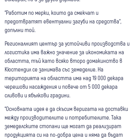
“Работим по мерки, които да смекчат и
предотвратят евентуални загуби на средства“,
допълни той.
Регионалният център за устойчиви производства и
логистика има важно значение за икономиката на
областта, тъй като всяко второ домакинство в
Кюстендил се занимава със земеделие. На
територията на областта има над 19 000 декара
черешови насаждения и повече от 5 000 декара
сливови и ябълкови градини.
“Основната идея е да скъсим веригата на доставки
между производителите и потребителите. Така
земеделските стопани ще могат да реализират
продукцията си на по-добра цена и няма да бъдат