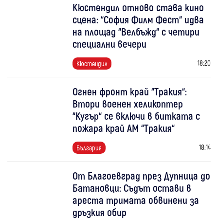
Кюстендил отново става кино
сцена: “София Филм Фест“ идва
на площад “Велбъжд“ с четири
специални вечери
18:20
Кюстендил
Огнен фронт край “Тракия“:
Втори военен хеликоптер
“Кугър“ се включи в битката с
пожара край АМ “Тракия“
18:14
България
От Благоевград през Дупница до
Батановци: Съдът остави в
ареста тримата обвинени за
дръзкия обир