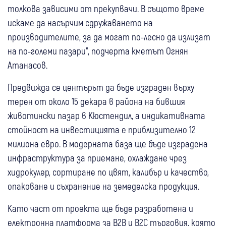
толкова зависими от прекупвачи. В същото време
искаме да насърчим сдружаването на
производителите, за да могат по-лесно да излизат
на по-големи пазари“, подчерта кметът Огнян
Атанасов.
Предвижда се центърът да бъде изграден върху
терен от около 15 декара в района на бившия
животински пазар в Кюстендил, а индикативната
стойност на инвестицията е приблизително 12
милиона евро. В модерната база ще бъде изградена
инфраструктура за приемане, охлаждане чрез
хидрокулер, сортиране по цвят, калибър и качество,
опаковане и съхранение на земеделска продукция.
Като част от проекта ще бъде разработена и
електронна платформа за B2B и B2C търговия, която