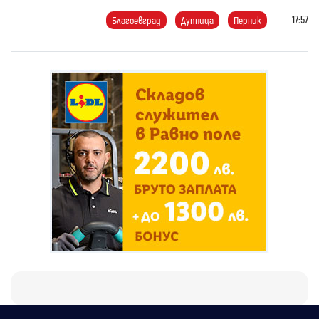
17:57
Благоевград
Дупница
Перник