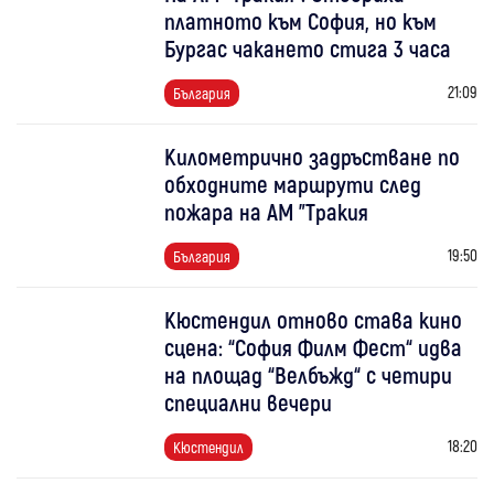
платното към София, но към
Бургас чакането стига 3 часа
21:09
България
Километрично задръстване по
обходните маршрути след
пожара на АМ "Тракия
19:50
България
Кюстендил отново става кино
сцена: “София Филм Фест“ идва
на площад “Велбъжд“ с четири
специални вечери
18:20
Кюстендил