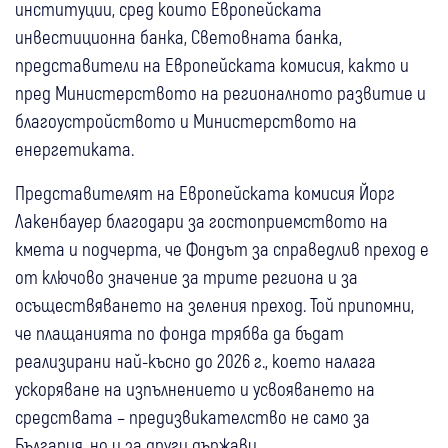
институции, сред които Европейската
инвестиционна банка, Световната банка,
представители на Европейската комисия, както и
пред Министерството на регионалното развитие и
благоустройството и Министерството на
енергетиката.
Представителят на Европейската комисия Йорг
Лакенбауер благодари за гостоприемството на
кмета и подчерта, че Фондът за справедлив преход е
от ключово значение за трите региона и за
осъществяването на зеления преход. Той припомни,
че плащанията по фонда трябва да бъдат
реализирани най-късно до 2026 г., което налага
ускоряване на изпълнението и усвояването на
средствата – предизвикателство не само за
България, но и за други държави.