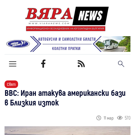
Свят
BBC: Иран атакува американски бази
в Близкия изток
570
11 мар