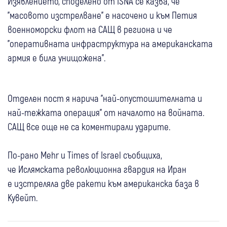
Изявлението, споделено от ISNA се казва, че
"масовото изстрелване" е насочено и към Петия
военноморски флот на САЩ в региона и че
"оперативната инфраструктура на американската
армия е била унищожена".
Отделен пост я нарича "най-опустошителната и
най-тежката операция" от началото на войната.
САЩ все още не са коментирали ударите.
По-рано Mehr и Times of Israel съобщиха,
че Ислямската революционна гвардия на Иран
е изстреляла две ракети към американска база в
Кувейт.
07 авг
Свят
07 авг
Свят
Сенатът на САЩ одобри нов пакет