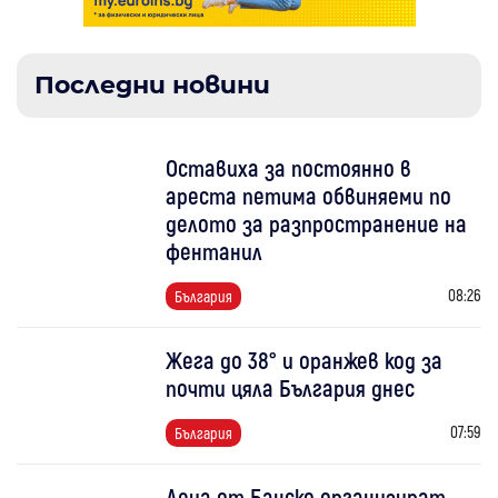
Последни новини
Оставиха за постоянно в
ареста петима обвиняеми по
делото за разпространение на
фентанил
08:26
България
Жега до 38° и оранжев код за
почти цяла България днес
07:59
България
Деца от Банско организират