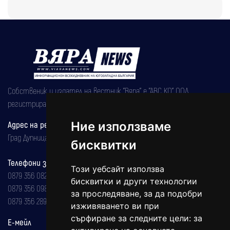
Собственик и издател на вестник "Вяра" е "АВС КО" ООД,
регистрирана на 08.05.2002 година.
Адрес на редакцията
Ние използваме
Град Дупница, ул.''Христо Ботев" 43
бисквитки
Телефони за реклама и абонаменти
Този уебсайт използва
0879 356 082
бисквитки и други технологии
0879 356 098
за проследяване, за да подобри
0879 356 289
изживяването ви при
сърфиране за следните цели:
за
Е-мейл