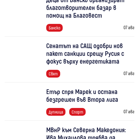
благотворителен базар в
помощ на Благовест
07 авг
Банско
Сенатът на САЩ одобри нов
пакет санкции срещу Русия с
фокус върху енергетиката
07 авг
Свят
Етър спря Марек и остана
безгрешен във Втора лига
07 авг
Дупница
Спорт
МВнР към Северна Македония:
Ива Михаилова трябва да