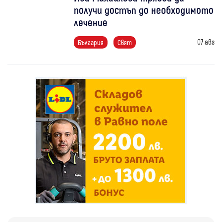
получи достъп до необходимото
лечение
07 авг
България
Свят