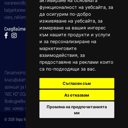
активиране на основната
viaranews@gmail.com
функционалност на уебсайта
,
за
balgarkanews@gmail.com
да осигурим по-добро
viara_reklama@mail.bg
изживяване на уебсайта
,
за
измерване на вашия интерес
Следвайте ни:
към нашите продукти и услуги
и за персонализиране на
маркетинговите
взаимодействия
,
за
предоставяне на реклами които
са по-подходящи за вас
.
Печатното издание на вестника е регистрирано в националния
класификатор на печатните издания (Българска национална
Съгласен съм
агенция за ISSN) под номер: ISSN 1312-4722.
"АВС КО" ООД е притежател на марката: Вяра информационен
Аз отказвам
всекидневник на югозападна България, със свидетелство за марка
Промяна на предпочитанията
рег. номер: 47857/11.05.2004 година.
ми
© 2026 Вяра News Всички права запазени!
Created by
DREAMmedia Creative Studio