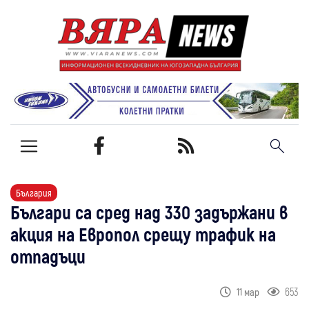
България
Българи са сред над 330 задържани в
акция на Европол срещу трафик на
отпадъци
653
11 мар