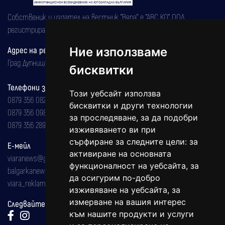
Собственик и издател на вестник "Вяра" е "АВС КО" ООД,
регистрирана на 08.05.2002 година.
Адрес на редакцията
Ние използваме
Град Дупница, ул.''Христо Ботев" 43
бисквитки
Телефони за реклама и абонаменти
Този уебсайт използва
0879 356 082
бисквитки и други технологии
0879 356 098
за проследяване, за да подобри
0879 356 289
изживяването ви при
сърфиране за следните цели:
за
Е-мейл
активиране на основната
viaranews@gmail.com
функционалност на уебсайта
,
за
balgarkanews@gmail.com
да осигурим по-добро
viara_reklama@mail.bg
изживяване на уебсайта
,
за
измерване на вашия интерес
Следвайте ни:
към нашите продукти и услуги