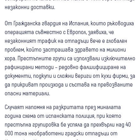
незаконни доставки.
От Гражданска гвардия на Испания, които ръководиха
операцията съвместно с Европол, заявиха, че
незаконният трафик на отпадъци вече е глобален
проблем, който застрашава здравето на милиони
хора. Престъпните групи са използвали изключително
рафинирани методи – редовно фалшифициране на
документи, подкупи и сложни вериги от кухи фирми, за
да прикриват произхода и състава на превозваните
опасни материали.
Случаят напомня на разкритата през миналата
година схема от испанската полиция, при която
престъпна групировка бе успяла да прехвърли над 40
000 тона необработени градски отпадъци от