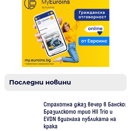
Последни новини
Страхотна джаз вечер в Банско:
Бразилското трио HII Trio и
EVDN вдигнаха публиката на
крака