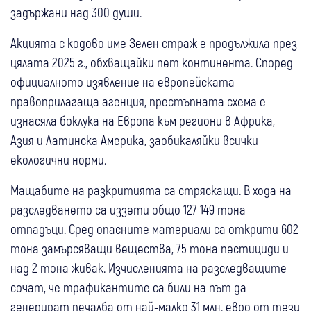
задържани над 300 души.
Акцията с кодово име Зелен страж е продължила през
цялата 2025 г., обхващайки пет континента. Според
официалното изявление на европейската
правоприлагаща агенция, престъпната схема е
изнасяла боклука на Европа към региони в Африка,
Азия и Латинска Америка, заобикаляйки всички
екологични норми.
Мащабите на разкритията са стряскащи. В хода на
разследването са иззети общо 127 149 тона
отпадъци. Сред опасните материали са открити 602
тона замърсяващи вещества, 75 тона пестициди и
над 2 тона живак. Изчисленията на разследващите
сочат, че трафикантите са били на път да
генерират печалба от най-малко 31 млн. евро от тези