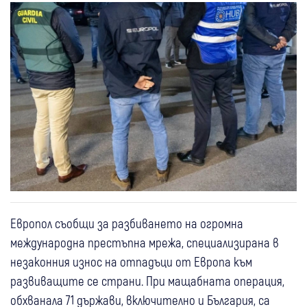
Европол съобщи за разбиването на огромна
международна престъпна мрежа, специализирана в
незаконния износ на отпадъци от Европа към
развиващите се страни. При мащабната операция,
обхванала 71 държави, включително и България, са