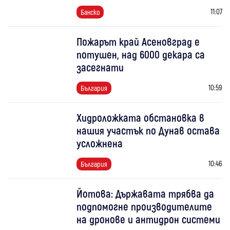
11:07
Банско
Пожарът край Асеновград е
потушен, над 6000 декара са
засегнати
10:59
България
Хидроложката обстановка в
нашия участък по Дунав остава
усложнена
10:46
България
Йотова: Държавата трябва да
подпомогне производителите
на дронове и антидрон системи