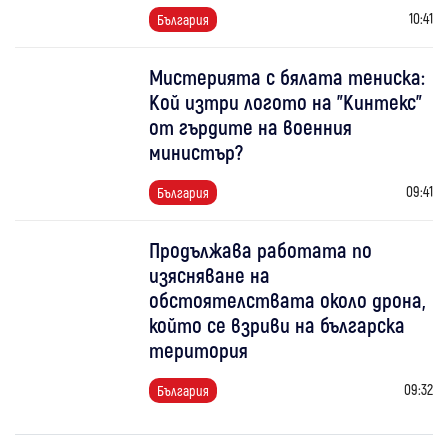
10:41
България
Мистерията с бялата тениска:
Кой изтри логото на "Кинтекс"
от гърдите на военния
министър?
09:41
България
Продължава работата по
изясняване на
обстоятелствата около дрона,
който се взриви на българска
територия
09:32
България