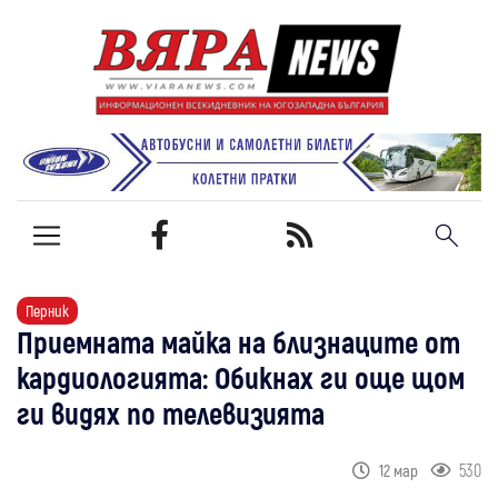
Перник
Приемната майка на близнаците от
кардиологията: Обикнах ги още щом
ги видях по телевизията
530
12 мар