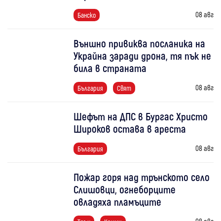
08 авг
Банско
Външно привиква посланика на
Украйна заради дрона, тя пък не
била в страната
08 авг
България
Свят
Шефът на ДПС в Бургас Христо
Широков остава в ареста
08 авг
България
Пожар горя над трънското село
Слишовци, огнеборците
овладяха пламъците
08 авг