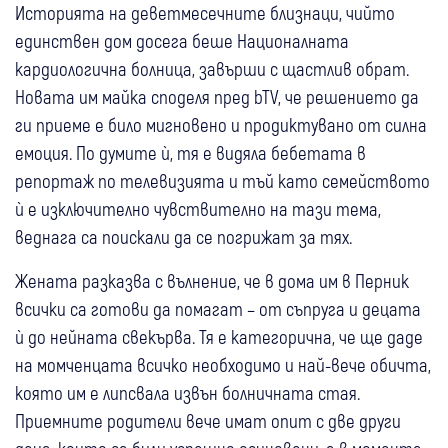
Историята на деветмесечните близнаци, чийто
единствен дом досега беше Националната
кардиологична болница, завърши с щастлив обрат.
Новата им майка споделя пред bTV, че решението да
ги приеме е било мигновено и продиктувано от силна
емоция. По думите ѝ, тя е видяла бебетата в
репортаж по телевизията и тъй като семейството
ѝ е изключително чувствително на тази тема,
веднага са поискали да се погрижат за тях.
Жената разказва с вълнение, че в дома им в Перник
всички са готови да помагат – от съпруга и децата
ѝ до нейната свекърва. Тя е категорична, че ще даде
на момченцата всичко необходимо и най-вече обичта,
която им е липсвала извън болничната стая.
Приемните родители вече имат опит с две други