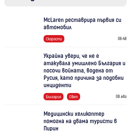
McLaren реставрира първия си
автомобил
06:48
Скорости
Украйна увери, че не е
атакувала умишлено България и
посочи войната, водена от
Русия, като причина за подобни
инциденти
08 авг
България
Свят
Медицински хеликоптер
помогна на двама туристи в
Пирин