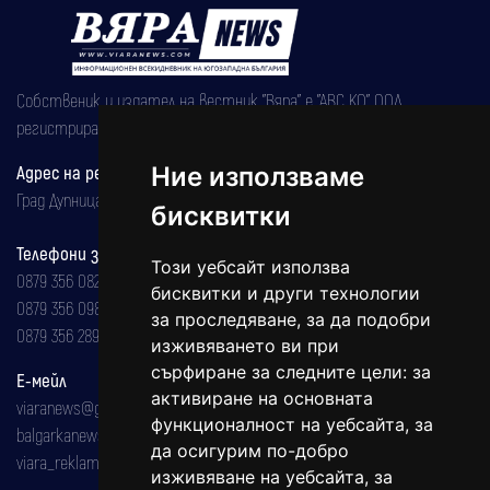
Собственик и издател на вестник "Вяра" е "АВС КО" ООД,
регистрирана на 08.05.2002 година.
Ние използваме
Адрес на редакцията
Град Дупница, ул.''Христо Ботев" 43
бисквитки
Телефони за реклама и абонаменти
Този уебсайт използва
0879 356 082
бисквитки и други технологии
0879 356 098
за проследяване, за да подобри
0879 356 289
изживяването ви при
сърфиране за следните цели:
за
Е-мейл
активиране на основната
viaranews@gmail.com
функционалност на уебсайта
,
за
balgarkanews@gmail.com
да осигурим по-добро
viara_reklama@mail.bg
изживяване на уебсайта
,
за