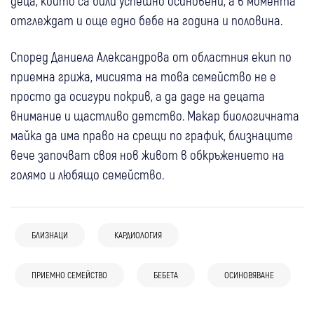
деца, които са били успешно осиновени, а в момента
отглеждат и още едно бебе на година и половина.
Според Даниела Александрова от областния екип по
приемна грижа, мисията на това семейство не е
просто да осигури покрив, а да даде на децата
внимание и щастливо детство. Макар биологичната
майка да има право на срещи по график, близнаците
вече започват своя нов живот в обкръжението на
голямо и любящо семейство.
23 юли
Самоков
БЛИЗНАЦИ
КАРДИОЛОГИЯ
Откриха напълно обновеното
19 апр
Благоевград
Сандански
Кардиологично отделение в МБАЛ -
26 мар
Гоце Делчев
ПРИЕМНО СЕМЕЙСТВО
БЕБЕТА
ОСИНОВЯВАНЕ
02 апр
България
В деня на вота: Репортер на Радио
Самоков
Отново вдигнаха хеликоптера:
Родителите на момченцето от 8-ия
Благоевград осинови муфлонче в Катунци
11 мар
Перник
19 мар
Дупница
Любопитно