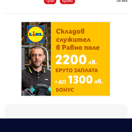
Трън
Крими