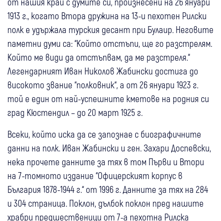
от нашия край с думите си, произнесени на 26 януари
1913 г., когато Втора дружина на 13-и пехотен Рилски
полк е удържала турския десант при Булаир. Неговите
паметни думи са: “Който отстъпи, ще го разстрелям.
Който ме види да отстъпвам, да ме разстреля.“
Легендарният Иван Николов Жабински достига до
високото звание “полковник“, а от 26 януари 1923 г.
той е един от най-успешните кметове на родния си
град Кюстендил – до 20 март 1925 г.
Всеки, който иска да се запознае с биографичните
данни на полк. Иван Жабински и ген. Захари Доспевски,
нека прочете данните за тях в том Първи и Втори
на 7-томното издание “Офицерският корпус в
България 1878-1944 г.“ от 1996 г. Данните за тях на 284
и 304 страница. Поклон, дълбок поклон пред нашите
храбри предшественици от 7-а пехотна Рилска