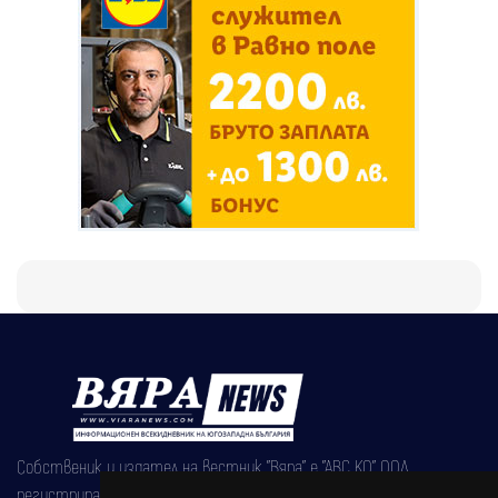
Собственик и издател на вестник "Вяра" е "АВС КО" ООД,
регистрирана на 08.05.2002 година.