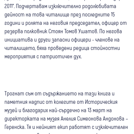
2011“. Подчертавам изключително родолюбивата
дейност на това читалище през последните 15
години и ролята на неговия председател, офицер от
резерва полковник Стоян Томов Ушатов. По негова
инициатива и други запасни офицери - членове на
читалището, бяха проведени редица стойностни
мероприятия с патриотичен дух.
Трогнат съм от съдържанието на тази книга и
паметния надпис от колегите от Историческия
музей и благодарих най-сърдечно на 13 март на
директорката на музея Анелия Симеонова Андонова –
Геренска. Тя и нейният екип работят с изключителен