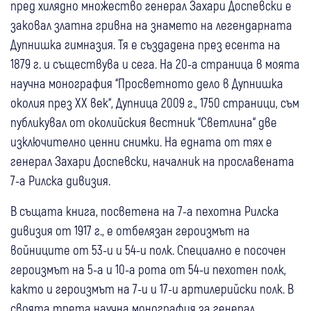
пред хилядно множество генерал Захари Доспевски е
заковал златна гривна на знамето на легендарната
Дупнишка гимназия. Тя е създадена през есента на
1879 г. и съществува и сега. На 20-а страница в моята
научна монография “Просветното дело в Дупнишка
околия през ХХ век“, Дупница 2009 г., 1750 страници, съм
публикувал от околийския вестник “Светлина“ две
изключително ценни снимки. На едната от тях е
генерал Захари Доспевски, началник на прославената
7-а Рилска дивизия.
В същата книга, посветена на 7-а пехотна Рилска
дивизия от 1917 г., е отбелязан героизмът на
войниците от 53-и и 54-и полк. Специално е посочен
героизмът на 5-а и 10-а рота от 54-и пехотен полк,
както и героизмът на 7-и и 17-и артилерийски полк. В
своята трета научна монография за генерал