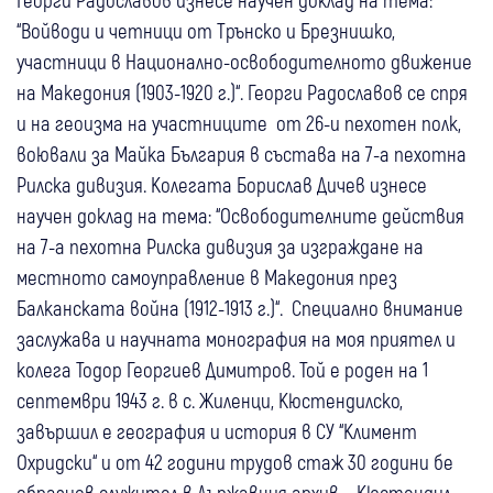
“Войводи и четници от Трънско и Брезнишко,
участници в Национално-освободителното движение
на Македония (1903-1920 г.)“. Георги Радославов се спря
и на геоизма на участниците от 26-и пехотен полк,
воювали за Майка България в състава на 7-а пехотна
Рилска дивизия. Колегата Борислав Дичев изнесе
научен доклад на тема: “Освободителните действия
на 7-а пехотна Рилска дивизия за изграждане на
местното самоуправление в Македония през
Балканската война (1912-1913 г.)“. Специално внимание
заслужава и научната монография на моя приятел и
колега Тодор Георгиев Димитров. Той е роден на 1
септември 1943 г. в с. Жиленци, Кюстендилско,
завършил е география и история в СУ “Климент
Охридски“ и от 42 години трудов стаж 30 години бе
образцов служител в Държавния архив – Кюстендил.