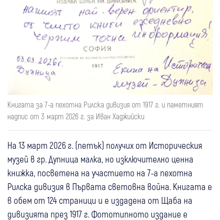
Книгата за 7-а пехотна Рилска дивизия от 1917 г. и паметният
надпис от 3 март 2026 г. за Иван Хаджийски
На 13 март 2026 г. (петък) получих от Историческия
музей в гр. Дупница малка, но изключително ценна
книжка, посветена на участието на 7-а пехотна
Рилска дивизия в Първата световна война. Книгата е
в обем от 124 страници и е издадена от Щаба на
дивизията през 1917 г. Фототипното издание е