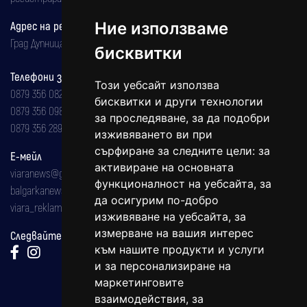
Ние използваме
Адрес на редакцията
Град Дупница, ул.''Христо Ботев" 43
бисквитки
Телефони за реклама и абонаменти
Този уебсайт използва
0879 356 082
бисквитки и други технологии
0879 356 098
за проследяване, за да подобри
0879 356 289
изживяването ви при
сърфиране за следните цели:
за
Е-мейл
активиране на основната
viaranews@gmail.com
функционалност на уебсайта
,
за
balgarkanews@gmail.com
да осигурим по-добро
viara_reklama@mail.bg
изживяване на уебсайта
,
за
измерване на вашия интерес
Следвайте ни:
към нашите продукти и услуги
и за персонализиране на
маркетинговите
взаимодействия
,
за