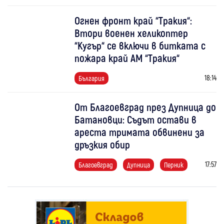
Огнен фронт край “Тракия“:
Втори военен хеликоптер
“Кугър“ се включи в битката с
пожара край АМ “Тракия“
18:14
България
От Благоевград през Дупница до
Батановци: Съдът остави в
ареста тримата обвинени за
дръзкия обир
17:57
Благоевград
Дупница
Перник