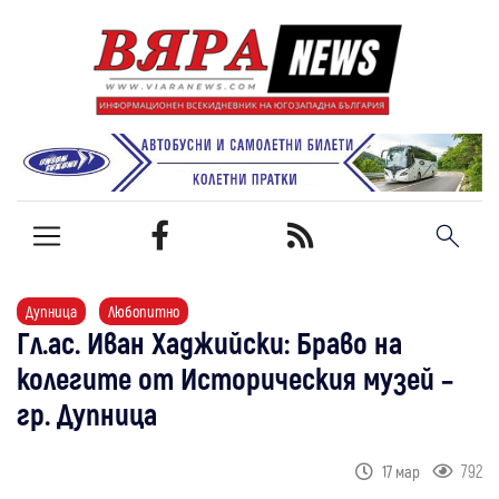
Дупница
Любопитно
Гл.ас. Иван Хаджийски: Браво на
колегите от Историческия музей –
гр. Дупница
792
17 мар