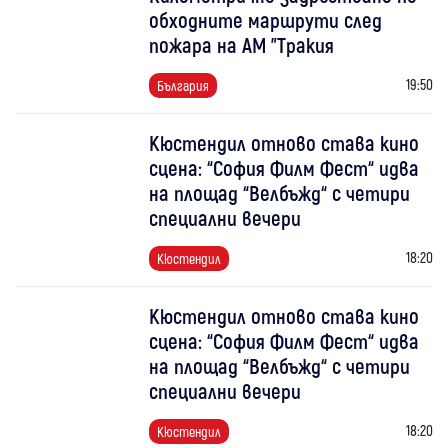
обходните маршрути след
пожара на АМ "Тракия
19:50
България
Кюстендил отново става кино
сцена: “София Филм Фест“ идва
на площад “Велбъжд“ с четири
специални вечери
18:20
Кюстендил
Кюстендил отново става кино
сцена: “София Филм Фест“ идва
на площад “Велбъжд“ с четири
специални вечери
18:20
Кюстендил