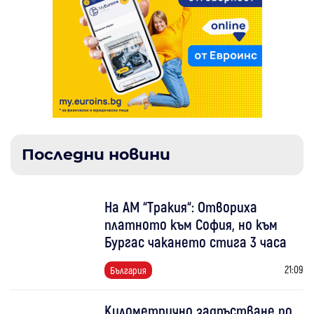
Последни новини
На АМ “Тракия“: Отвориха
платното към София, но към
Бургас чакането стига 3 часа
21:09
България
Километрично задръстване по