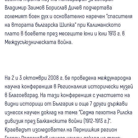
Владимир Заимов Борислав Дичев подчертава
големият боен дух и основателно наречен “спасителя
на втората българска Шипка“ при Калиманското
плато в боевете през месеците юни и юли 1913 г. в
Междусъюзническата война.
На 2 и 3 октомври 2008 г. бе проведена международна
научна конференция в Регионалния исторически музей
в Благоевград. На тази конференция с участието на
видни историци от България и още 7 други държави
изнесох научен доклад на тема “Седма пехотна Рилска
дивизия през Балканските войни (1912-1913 г.)“.
Краеведът изследовател на Пернишкия регион
Георги Радославов изнесе научен доклад на тема: