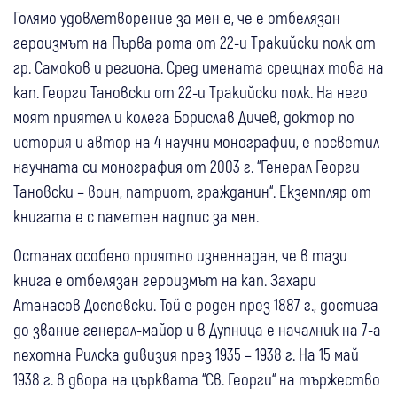
Голямо удовлетворение за мен е, че е отбелязан
героизмът на Първа рота от 22-и Тракийски полк от
гр. Самоков и региона. Сред имената срещнах това на
кап. Георги Тановски от 22-и Тракийски полк. На него
моят приятел и колега Борислав Дичев, доктор по
история и автор на 4 научни монографии, е посветил
научната си монография от 2003 г. “Генерал Георги
Тановски – воин, патриот, гражданин“. Екземпляр от
книгата е с паметен надпис за мен.
Останах особено приятно изненнадан, че в тази
книга е отбелязан героизмът на кап. Захари
Атанасов Доспевски. Той е роден през 1887 г., достига
до звание генерал-майор и в Дупница е началник на 7-а
пехотна Рилска дивизия през 1935 – 1938 г. На 15 май
1938 г. в двора на църквата “Св. Георги“ на тържество