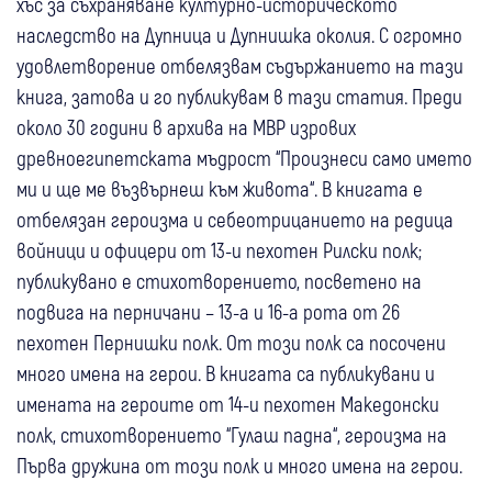
хъс за съхраняване културно-историческото
наследство на Дупница и Дупнишка околия. С огромно
удовлетворение отбелязвам съдържанието на тази
книга, затова и го публикувам в тази статия. Преди
около 30 години в архива на МВР изрових
древноегипетската мъдрост “Произнеси само името
ми и ще ме възвърнеш към живота“. В книгата е
отбелязан героизма и себеотрицанието на редица
войници и офицери от 13-и пехотен Рилски полк;
публикувано е стихотворението, посветено на
подвига на перничани – 13-а и 16-а рота от 26
пехотен Пернишки полк. От този полк са посочени
много имена на герои. В книгата са публикувани и
имената на героите от 14-и пехотен Македонски
полк, стихотворението “Гулаш падна“, героизма на
Първа дружина от този полк и много имена на герои.