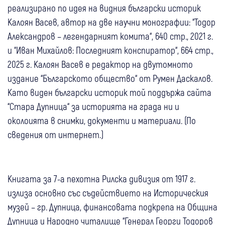
реализирано по идея на видния български историк
Калоян Васев, автор на две научни монографии: “Тодор
Александров – легендарният комита“, 640 стр., 2021 г.
и “Иван Михайлов: Последният конспиратор“, 664 стр.,
2025 г. Калоян Васев е редактор на двутомното
издание “Българското общество“ от Румен Даскалов.
Като виден български историк той поддържа сайта
“Стара Дупница“ за историята на града ни и
околоията в снимки, документи и материали. (По
сведения от интернет.)
Книгата за 7-а пехотна Рилска дивизия от 1917 г.
излиза основно със съдействието на Историческия
музей – гр. Дупница, финансовата подкрепа на Община
Дупница и Народно читалище “Генерал Георги Тодоров