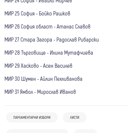
МИР 24 София - Ивайло Мирчев
МИР 25 София - Бойко Рашков
МИР 26 София област - Атанас Славов
МИР 27 Стара Загора - Радослав Рибарски
МИР 28 Търговище - Илина Мутафчиева
МИР 29 Хасково - Асен Василев
МИР 30 Шумен - Айлин Пехливанова
МИР 31 Ямбол - Мирослав Иванов
ПАРЛАМЕНТАРНИ ИЗБОРИ
ЛИСТИ
03 май
България
03 май
България
02 май
България
Денков: Не сме се точно разделили с ДБ.
Божанов: Политическа грешка е