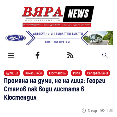
Дупница
Кочериново
Кюстендил
Рила
Сапарева баня
Промяна на думи, не на лица: Георги
Стамов пак води листата в
Кюстендил
1030
17 мар