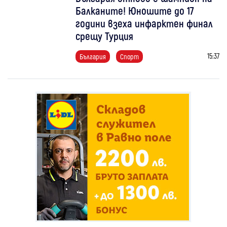
Балканите! Юношите до 17
години взеха инфарктен финал
срещу Турция
15:37
България
Спорт