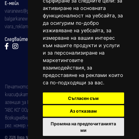
сърфиране за следните цели:
за
Е-мейл
активиране на основната
viaranews@gmail.com
функционалност на уебсайта
,
за
balgarkanews@gmail.com
да осигурим по-добро
viara_reklama@mail.bg
изживяване на уебсайта
,
за
измерване на вашия интерес
Следвайте ни:
към нашите продукти и услуги
и за персонализиране на
маркетинговите
взаимодействия
,
за
предоставяне на реклами които
са по-подходящи за вас
.
Печатното издание на вестника е регистрирано в националния
класификатор на печатните издания (Българска национална
Съгласен съм
агенция за ISSN) под номер: ISSN 1312-4722.
"АВС КО" ООД е притежател на марката: Вяра информационен
Аз отказвам
всекидневник на югозападна България, със свидетелство за марка
Промяна на предпочитанията
рег. номер: 47857/11.05.2004 година.
ми
© 2026 Вяра News Всички права запазени!