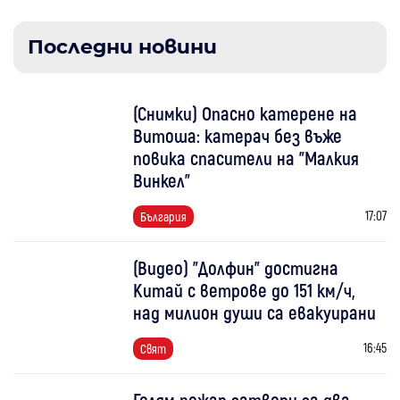
Последни новини
(Снимки) Опасно катерене на
Витоша: катерач без въже
повика спасители на "Малкия
Винкел"
17:07
България
(Видео) "Долфин" достигна
Китай с ветрове до 151 км/ч,
над милион души са евакуирани
16:45
Свят
Голям пожар затвори за два