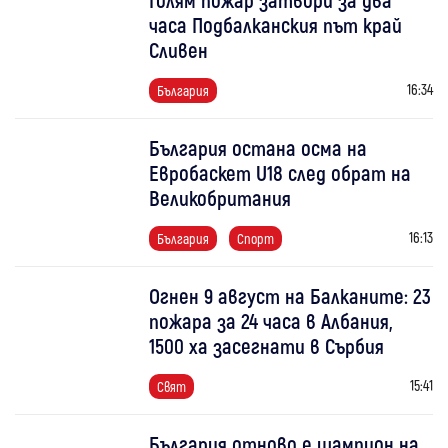
часа Подбалканския път край
Сливен
16:34
България
България остана осма на
Евробаскет U18 след обрат на
Великобритания
16:13
България
Спорт
Огнен 9 август на Балканите: 23
пожара за 24 часа в Албания,
1500 ха засегнати в Сърбия
15:41
Свят
България отново е шампион на