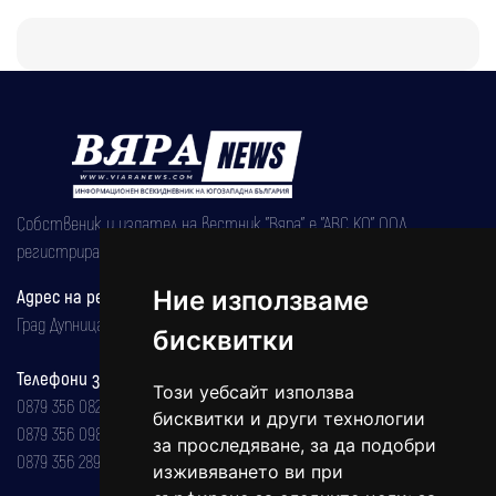
Собственик и издател на вестник "Вяра" е "АВС КО" ООД,
регистрирана на 08.05.2002 година.
Ние използваме
Адрес на редакцията
Град Дупница, ул.''Христо Ботев" 43
бисквитки
Телефони за реклама и абонаменти
Този уебсайт използва
0879 356 082
бисквитки и други технологии
0879 356 098
за проследяване, за да подобри
0879 356 289
изживяването ви при