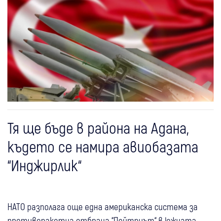
Тя ще бъде в района на Адана,
където се намира авиобазата
“Инджирлик“
НАТО разполага още една американска система за
противоракетна отбрана “Пейтриът“ в южната