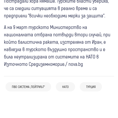
Пострадали хора нямаше. Турските власти увериха,
че са следили ситуацията в реално време и са
предприели “всички необходими мерки за защита“.
А на 9 март турското Министерство на
националната отбрана потвърди втори случай, при
който балистична ракета, изстреляна от Иран, е
навлязла в турското въздушно пространство и е
била неутрализирана от системите на НАТО в
Източното Средиземноморие./ nova.bg
14:29
България
Свят
12:28
България
Украйна с позиция след дрона край
Цигари за над 200 000 евро бяха “скрити“
Кардам: “Не сме насочвали умишлено
08 авг
България
ПВО СИСТЕМА „ПЕЙТРИЪТ“
НАТО
ТУРЦИЯ
08 авг
България
в алуминиеви панели: Митниците удариха
безпилотни апарати към България“
ГЕРБ за взривилия се дрон: Сигурността
Надежда Нейнски: Най-важният въпрос е
контрабанден канал на “Лесово“
08 авг
България
Свят
08 авг
България
на България не е тема за партийна
не чий е дронът, а защо не е бил засечен
Мирчев за дрона: Руска връзка би
Костадинов: “Какъв е дронът – украински,
пропаганда
означавала сплашване и проверка на
руски или ирански?“