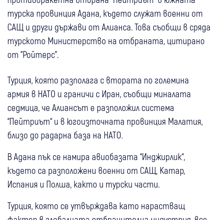
турска провинция Адана, където служат военни от
САЩ и други държави от Алианса. Това съобщи в сряда
турското Министерство на отбраната, цитирано
от "Ройтерс".
Турция, която разполага с втората по големина
армия в НАТО и граничи с Иран, съобщи миналата
седмица, че Алиансът е разположил система
“Пейтриът“ и в югоизточната провинция Малатия,
близо до радарна база на НАТО.
В Адана пък се намира авиобазата “Инджирлик“,
където са разположени военни от САЩ, Катар,
Испания и Полша, както и турски части.
Турция, която се утвърждава като нарастващ
фактор в глобалната отбранителна индустрия, все