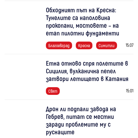
Обходният път на Кресна:
Тунелите са наполовина
прокопани, мостовете – на
етап пилотни фундаменти
15:07
Благоевград
Кресна
Симитли
Етна отново спря полетите в
Сицилия, вулканична пепел
затвори летището в Катания
15:01
Свят
Дрон ли подпали завода на
Гебрев, питат се местни
заради проблемите му с
руснаците