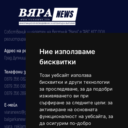
Собственик и издател на вестник "Вяра" е "АВС КО" ООД,
регистрирана на 08.05.2002 година.
Адрес на редакцията
Ние използваме
Град Дупница, ул.''Христо Ботев" 43
бисквитки
Телефони за реклама и абонаменти
Този уебсайт използва
0879 356 082
бисквитки и други технологии
0879 356 098
за проследяване, за да подобри
0879 356 289
изживяването ви при
сърфиране за следните цели:
за
Е-мейл
активиране на основната
viaranews@gmail.com
функционалност на уебсайта
,
за
balgarkanews@gmail.com
да осигурим по-добро
viara_reklama@mail.bg