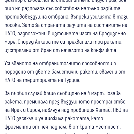
още не разполага със собствена напълно развита
противовъздушна отбрана, въпреки усилията в тази
посока. Затова страната разчита на системите на
НАТО, разположени в източната част на Средиземно
море. Според Анкара те са прехванали три ракети,
изстреляни от Иран от началото на конфликта.
Усилването на отбранителните способности е
породено от двете балистични ракети, свалени от
НАТО на територията на Турция.
За първия случай беше съобщено на 4 март. Тогава
ракета, преминала през въздушното пространство
на Ирак и Сирия, навлезе над провинция Хатай. ПВО на
НАТО засякла и унищожила ракетата, като
фрагменти от нея паднали в открита местност.