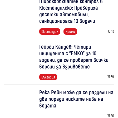
Широкообхватен контрол в
Кюстендилско: Провериха
десетки автомобили,
санкционираха 10 водачи
16:13
Кюстендил
Крими
Георги Кандев: Четири
инцидента с "ЕМКО" за 10
години, да се проверят всички
версии за взривовете
15:59
България
Река Рейн може да се раздели на
две поради ниските нива на
водата
15:20