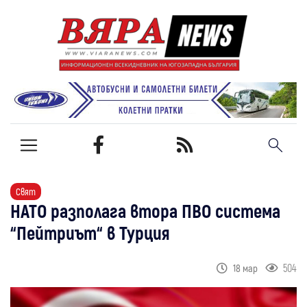
Свят
НАТО разполага втора ПВО система
“Пейтриът“ в Турция
504
18 мар