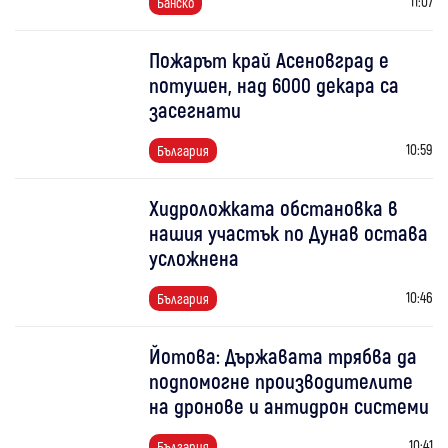
11:07
Банско
Пожарът край Асеновград е
потушен, над 6000 декара са
засегнати
10:59
България
Хидроложката обстановка в
нашия участък по Дунав остава
усложнена
10:46
България
Йотова: Държавата трябва да
подпомогне производителите
на дронове и антидрон системи
10:41
България