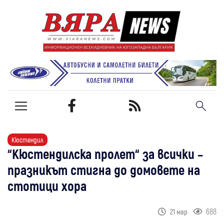
Кюстендил
“Кюстендилска пролет“ за всички –
празникът стигна до домовете на
стотици хора
688
21 мар