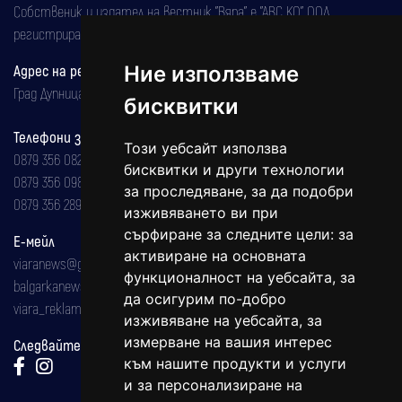
Собственик и издател на вестник "Вяра" е "АВС КО" ООД,
регистрирана на 08.05.2002 година.
Адрес на редакцията
Ние използваме
Град Дупница, ул.''Христо Ботев" 43
бисквитки
Телефони за реклама и абонаменти
Този уебсайт използва
0879 356 082
бисквитки и други технологии
0879 356 098
за проследяване, за да подобри
0879 356 289
изживяването ви при
сърфиране за следните цели:
за
Е-мейл
активиране на основната
viaranews@gmail.com
функционалност на уебсайта
,
за
balgarkanews@gmail.com
да осигурим по-добро
viara_reklama@mail.bg
изживяване на уебсайта
,
за
измерване на вашия интерес
Следвайте ни:
към нашите продукти и услуги
и за персонализиране на