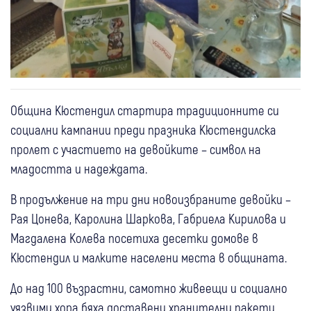
Община Кюстендил стартира традиционните си
социални кампании преди празника Кюстендилска
пролет с участието на девойките – символ на
младостта и надеждата.
В продължение на три дни новоизбраните девойки –
Рая Цонева, Каролина Шаркова, Габриела Кирилова и
Магдалена Колева посетиха десетки домове в
Кюстендил и малките населени места в общината.
До над 100 възрастни, самотно живеещи и социално
уязвими хора бяха доставени хранителни пакети,