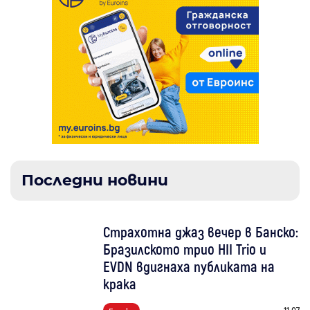
Последни новини
Страхотна джаз вечер в Банско:
Бразилското трио HII Trio и
EVDN вдигнаха публиката на
крака