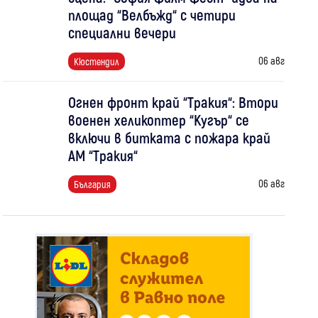
площад “Велбъжд“ с четири
специални вечери
06 авг
Кюстендил
Огнен фронт край “Тракия“: Втори
военен хеликоптер “Кугър“ се
включи в битката с пожара край
АМ “Тракия“
06 авг
България