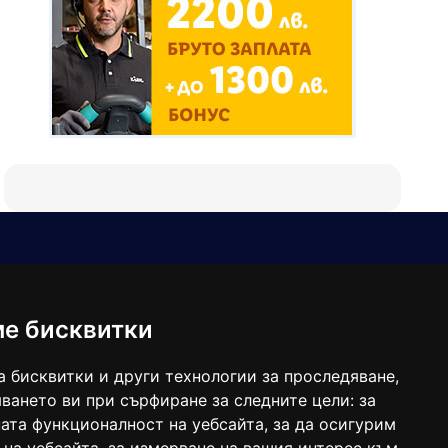
Е-мейл
Следвайте ни:
viaranews@gmail.com
balgarkanews@gmail.com
ме бисквитки
viara_reklama@mail.bg
а бисквитки и други технологии за проследяване,
ването ви при сърфиране за следните цели:
за
ата функционалност на уебсайта
,
за да осигурим