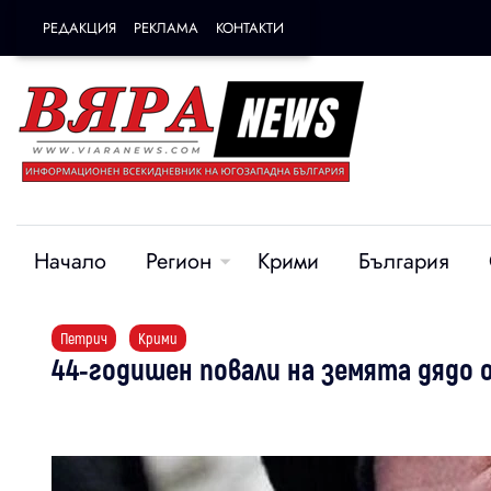
РЕДАКЦИЯ
РЕКЛАМА
КОНТАКТИ
Начало
Регион
Крими
България
Петрич
Крими
44-годишен повали на земята дядо 