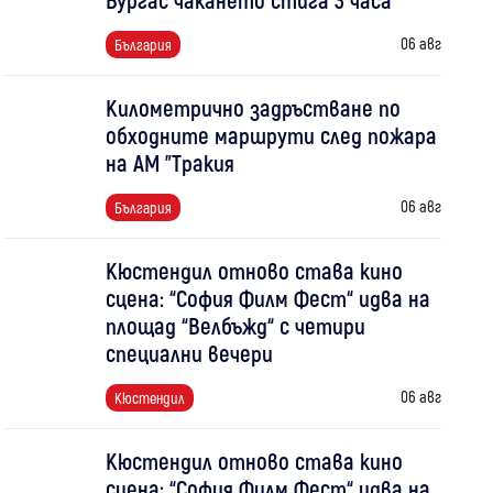
06 авг
България
Километрично задръстване по
обходните маршрути след пожара
на АМ "Тракия
06 авг
България
Кюстендил отново става кино
сцена: “София Филм Фест“ идва на
площад “Велбъжд“ с четири
специални вечери
06 авг
Кюстендил
Кюстендил отново става кино
сцена: “София Филм Фест“ идва на