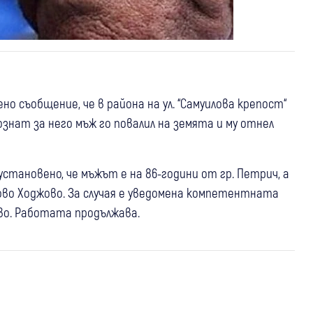
учено съобщение, че в района на ул. “Самуилова крепост“
познат за него мъж го повалил на земята и му отнел
становено, че мъжът е на 86-години от гр. Петрич, а
ово Ходжово. За случая е уведомена компетентната
во. Работата продължава.
06 авг
Банско
Крими
04 авг
България
05 авг
Банско
Прокуратурата проверява случая с
ГЕРБ отговори на обвиненията за
Чуждестранната група италианци
италианските евреи в Банско,
“Божков“: Не приемаме внушения,
провокирали конфликт, хотелът
анализират се всички обстоятелства
публикуван е процесуален документ, не
отчита щети за около 15 000 евро