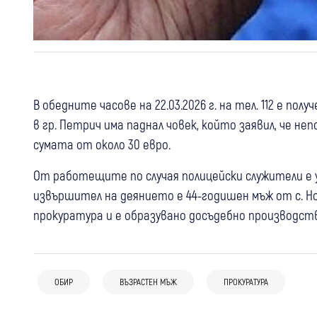
В обедните часове на 22.03.2026 г. на тел. 112 е пол
в гр. Петрич има паднал човек, който заявил, че не
сумата от около 30 евро.
От работещите по случая полицейски служители е у
извършител на деянието е 44-годишен мъж от с. Н
прокуратура и е образувано досъдебно производст
06 авг
Благоевград
Дупница
Перник
05 авг
България
От Благоевград през Дупница до
06 авг
10 души вече са задържани за
Крими
България
Батановци: Съдът остави в ареста
ОБИР
ВЪЗРАСТЕН МЪЖ
ПРОКУРАТУРА
фабриката за смърт в София:
8 обвиняеми от “фабрика за смърт“ с
тримата обвинени за дръзкия обир
Разследващите откриха дрога, оръжия
фентанил в София