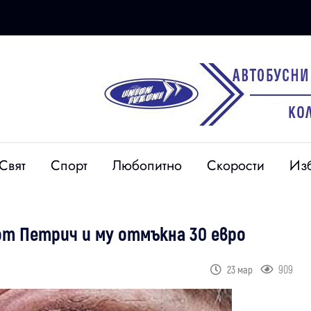
Свят
Спорт
Любопитно
Скорости
Из
от Петрич и му отмъкна 30 евро
909
23 мар