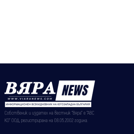
Собственик и издател на вестник "Вяра" е "АВС
КО" ООД, регистрирана на 08.05.2002 година.