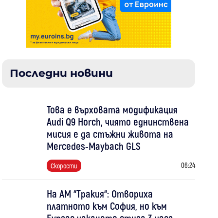
Последни новини
Това е върховата модификация
Audi Q9 Horch, чиято еднинствена
мисия е да стъжни живота на
Mercedes-Maybach GLS
06:24
Скорости
На АМ “Тракия“: Отвориха
платното към София, но към
Бургас чакането стига 3 часа