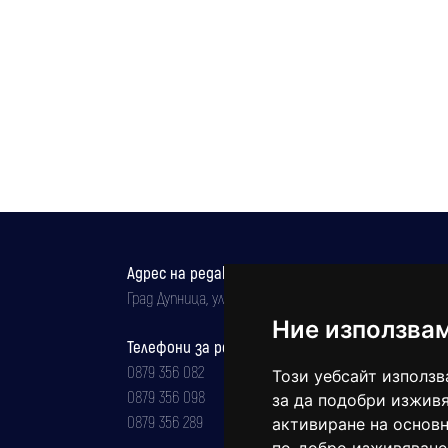
Адрес на редакцията
Град Дупница, ул.''Христо Ботев" 43
Ние използва
Телефони за реклама и абонаменти
0879 356 082
Този уебсайт използв
0879 356 098
за да подобри изживя
0879 356 289
активиране на основн