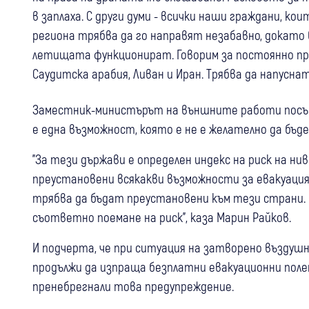
в заплаха. С други думи - всички наши граждани, 
региона трябва да го направят незабавно, докат
летищата функционират. Говорим за постоянно пре
Саудитска арабия, Ливан и Иран. Трябва да напусна
Заместник-министърът на външните работи посъве
е една възможност, която е не е желателно да бъд
"За тези държави е определен индекс на риск на н
преустановени всякакви възможности за евакуация
трябва да бъдат преустановени към тези страни.
съответно поемане на риск", каза Марин Райков.
И подчерта, че при ситуация на затворено въздуш
продължи да изпраща безплатни евакуационни полет
пренебрегнали това предупреждение.