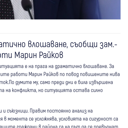
атично влошаване, съобщи зам.-
ти Марин Райков
итуацията е на прага на драматично влошаване. За
ите работи Марин Райков по повод повишените нива
ток.По думите му, само преди дни е била извършена
та на конфликта, но ситуацията остава силно
 и съюзници. Правим постоянно анализ на
 в момента се усложнява, условията на сигурност са
нашите граждани в района са на път да се превърнат