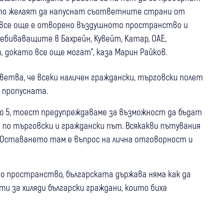
които желаят да напуснат съответните страни от
о все още е отворено въздушното пространство и
биваващите в Бахрейн, Кувейт, Катар, ОАЕ,
т, докато все още могат", каза Марин Райков.
тва, че всеки наличен граждански, търговски полет
е пропусната.
иво 5, тоест предупреждаваме за възможност да бъдат
 по търговски и граждански път. Всякакви пътувания
 Оставането там е въпрос на лична отговорност и
но пространство, българската държава няма как да
и за хиляди български граждани, които биха