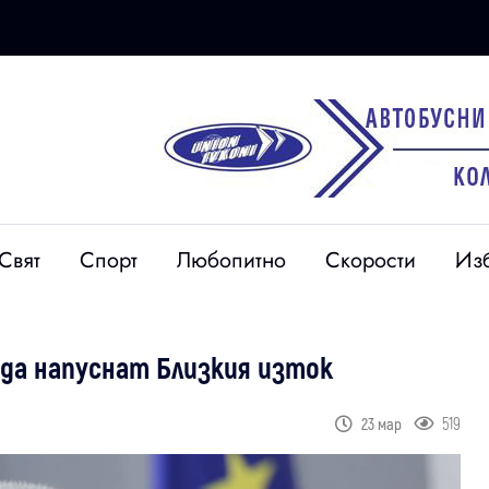
Свят
Спорт
Любопитно
Скорости
Из
 да напуснат Близкия изток
519
23 мар