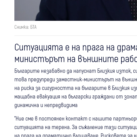
Снимка: БТА
Ситуацията е на прага на драм
министърът на външните рабо
Българите незабавно да напуснат Близкия изток, с
това предупреди заместник-министърът на външн
на риска за сигурността на българите в Близкия из
мащабна евакуация на български граждани от зона
динамична и непредвидима
"Ние сме в постоянен контакт с нашите партньори
ситуацията на терена. За съжаление тази ситуация
на прага на драматично влошаване. Рисковете за 