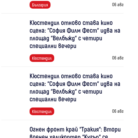
06 авг
България
Кюстендил отново става кино
сцена: “София Филм Фест“ идва на
площад “Велбъжд“ с четири
специални вечери
06 авг
Кюстендил
Кюстендил отново става кино
сцена: “София Филм Фест“ идва на
площад “Велбъжд“ с четири
специални вечери
06 авг
Кюстендил
Огнен фронт край “Тракия“: Втори
военен хеликоптер “Кугър“ се