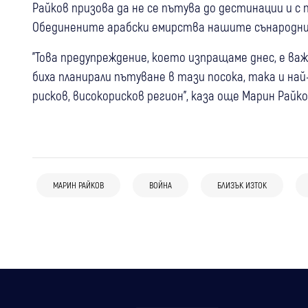
Райков призова да не се пътува до дестинации и с 
Обединените арабски емирства нашите сънародниц
"Това предупреждение, което изпращаме днес, е ва
биха планирали пътуване в тази посока, така и н
рисков, високорисков регион", каза още Марин Райко
05 авг
Банско
06 авг
Свят
06 авг
Свят
Кметът на Банско: Няма данни за
Танкер съобщи за две експлозии край
Украйна удари две руски рафинерии,
МАРИН РАЙКОВ
ВОЙНА
БЛИЗЪК ИЗТОК
антисемитски инцидент, случаят не
Ормузкия проток, корабът и екипажът
Москва обяви, че е свалила 605 дрона
бива да се използва за политически
са невредими
внушения