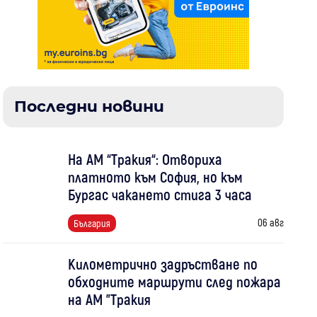
Последни новини
На АМ “Тракия“: Отвориха
платното към София, но към
Бургас чакането стига 3 часа
06 авг
България
Километрично задръстване по
обходните маршрути след пожара
на АМ "Тракия