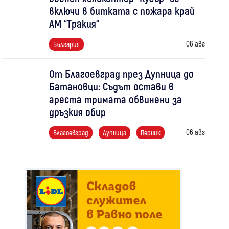
включи в битката с пожара край
АМ “Тракия“
06 авг
България
От Благоевград през Дупница до
Батановци: Съдът остави в
ареста тримата обвинени за
дръзкия обир
06 авг
Благоевград
Дупница
Перник