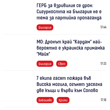
ГЕРБ за взривилия се дрон:
Сигурността на България не е
тема за партийна пропаганда
17:44
България
МО: Дронът край “Кардам“ най-
вероятно е украинска примамка
“Майя“
17:33
България
Свят
7 екипа гасят пожара във
Висока могила, огънят засегна
две къщи и върви към Сопово
17:18
Бобошево
Крими