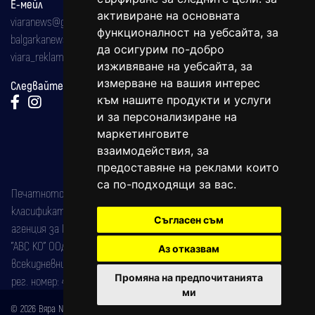
Е-мейл
активиране на основната
viaranews@gmail.com
функционалност на уебсайта
,
за
balgarkanews@gmail.com
да осигурим по-добро
viara_reklama@mail.bg
изживяване на уебсайта
,
за
измерване на вашия интерес
Следвайте ни:
към нашите продукти и услуги
и за персонализиране на
маркетинговите
взаимодействия
,
за
предоставяне на реклами които
са по-подходящи за вас
.
Печатното издание на вестника е регистрирано в националния
класификатор на печатните издания (Българска национална
Съгласен съм
агенция за ISSN) под номер: ISSN 1312-4722.
"АВС КО" ООД е притежател на марката: Вяра информационен
Аз отказвам
всекидневник на югозападна България, със свидетелство за марка
Промяна на предпочитанията
рег. номер: 47857/11.05.2004 година.
ми
© 2026 Вяра News Всички права запазени!