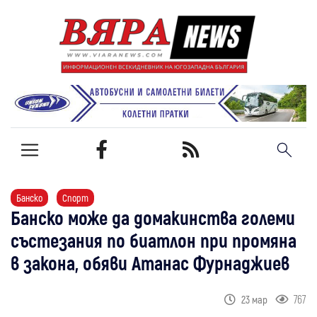
Банско
Спорт
Банско може да домакинства големи
състезания по биатлон при промяна
в закона, обяви Атанас Фурнаджиев
767
23 мар