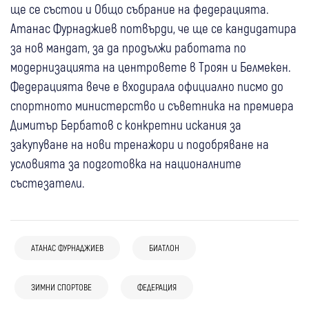
ще се състои и Общо събрание на федерацията.
Атанас Фурнаджиев потвърди, че ще се кандидатира
за нов мандат, за да продължи работата по
модернизацията на центровете в Троян и Белмекен.
Федерацията вече е входирала официално писмо до
спортното министерство и съветника на премиера
Димитър Бербатов с конкретни искания за
закупуване на нови тренажори и подобряване на
условията за подготовка на националните
състезатели.
АТАНАС ФУРНАДЖИЕВ
БИАТЛОН
17 юли
Благоевград
Любопитно
ЗИМНИ СПОРТОВЕ
ФЕДЕРАЦИЯ
10 юли
Перник
Спорт
Бербатов дебютира на театралната