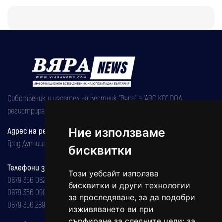
Собственик и издател на вестник "Вяра" е "АВС КО" ООД,
регистрирана на 08.05.2002 година.
Адрес на редакцията
Ние използваме
Град Дупница, ул.''Христо Ботев" 43
бисквитки
Телефони за реклама и абонаменти
Този уебсайт използва
0879 356 082
бисквитки и други технологии
0879 356 098
за проследяване, за да подобри
0879 356 289
изживяването ви при
сърфиране за следните цели:
за