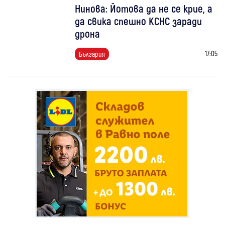
Нинова: Йотова да не се крие, а
да свика спешно КСНС заради
дрона
17:05
България