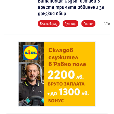
Батановци: Съдът остави в
ареста тримата обвинени за
дръзкия обир
17:57
Благоевград
Дупница
Перник