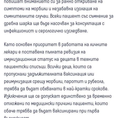
повишат вниманието си за ранно откриване на
симптоми на морбили и незабавна изолация на
съмнителните случаи. Всеки пациент със съмнение за
дребна шарка ще бъде насочван за консултация с
инфекционист и серологично изследване.
Като основен приоритет в работата на личните
лекари е поставена пълната ревизия на
имунизационния статус на децата в техните
пациентски списъци. Всички деца, които са
пропуснали задължителната ваксинация или
реимунизация срещу морбили, паротит и рубеола,
трябва да бъдат обхванати в най-кратки срокове.
Изключения ще се допускат единствено за временно
отложени по медицински причини пациенти, които
обаче трябва да бъдат ваксинирани при първа
възможност.