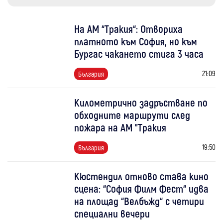
На АМ “Тракия“: Отвориха
платното към София, но към
Бургас чакането стига 3 часа
21:09
България
Километрично задръстване по
обходните маршрути след
пожара на АМ "Тракия
19:50
България
Кюстендил отново става кино
сцена: “София Филм Фест“ идва
на площад “Велбъжд“ с четири
специални вечери