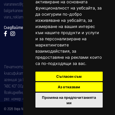
активиране на основната
viaranews@gmail.com
функционалност на уебсайта
,
за
balgarkanews@gmail.com
да осигурим по-добро
viara_reklama@mail.bg
изживяване на уебсайта
,
за
измерване на вашия интерес
Следвайте ни:
към нашите продукти и услуги
и за персонализиране на
маркетинговите
взаимодействия
,
за
предоставяне на реклами които
са по-подходящи за вас
.
Печатното издание на вестника е регистрирано в националния
класификатор на печатните издания (Българска национална
Съгласен съм
агенция за ISSN) под номер: ISSN 1312-4722.
"АВС КО" ООД е притежател на марката: Вяра информационен
Аз отказвам
всекидневник на югозападна България, със свидетелство за марка
Промяна на предпочитанията
рег. номер: 47857/11.05.2004 година.
ми
© 2026 Вяра News Всички права запазени!
Created by
DREAMmedia Creative Studio