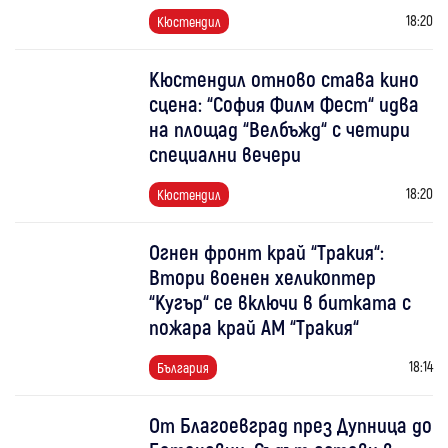
18:20
Кюстендил
Кюстендил отново става кино
сцена: “София Филм Фест“ идва
на площад “Велбъжд“ с четири
специални вечери
18:20
Кюстендил
Огнен фронт край “Тракия“:
Втори военен хеликоптер
“Кугър“ се включи в битката с
пожара край АМ “Тракия“
18:14
България
От Благоевград през Дупница до