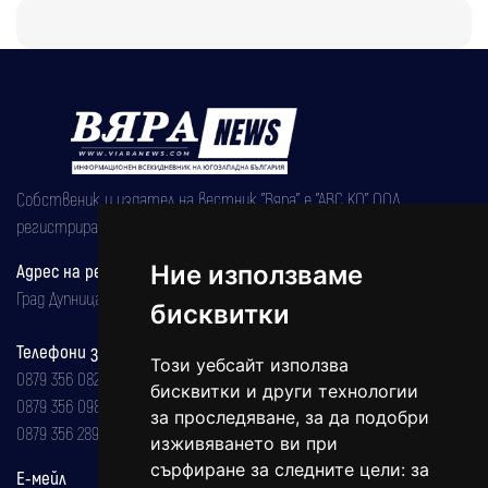
Собственик и издател на вестник "Вяра" е "АВС КО" ООД,
регистрирана на 08.05.2002 година.
Ние използваме
Адрес на редакцията
Град Дупница, ул.''Христо Ботев" 43
бисквитки
Телефони за реклама и абонаменти
Този уебсайт използва
0879 356 082
бисквитки и други технологии
0879 356 098
за проследяване, за да подобри
0879 356 289
изживяването ви при
сърфиране за следните цели:
за
Е-мейл