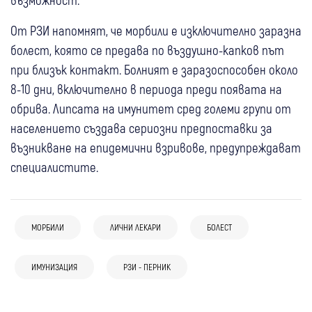
От РЗИ напомнят, че морбили е изключително заразна
болест, която се предава по въздушно-капков път
при близък контакт. Болният е заразоспособен около
8-10 дни, включително в периода преди появата на
обрива. Липсата на имунитет сред големи групи от
населението създава сериозни предпоставки за
възникване на епидемични взривове, предупреждават
специалистите.
03 авг
България
МОРБИЛИ
ЛИЧНИ ЛЕКАРИ
БОЛЕСТ
30 юни
Перник
502 случая на морбили в България от
Морбили в Перник: Потвърден случай при
началото на годината, най-много са във
28 апр
Перник
ИМУНИЗАЦИЯ
РЗИ - ПЕРНИК
27 май
България
15-месечно дете, което не е било
Враца и Плевен
Заразяване с малария: Пeрничанка
Случаите на морбили в страната са 328,
ваксинирано
27 апр
България
пребори екзотична болест след
болни са регистрирани в седем области