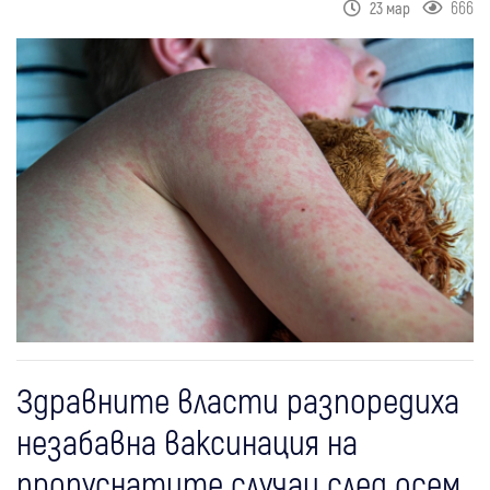
666
23 мар
Здравните власти разпоредиха
незабавна ваксинация на
пропуснатите случаи след осем