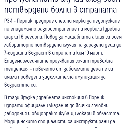
потвърдени болни в страната
РЗИ – Перник предприе спешни мерки за недопускане
на епидемично разпространение на морбили (дребна
шарка) в региона. Повод за мащабната акция са осем
лабораторно потвърдени случая на заразени деца до
7-годишна възраст в страната към 19 март.
Епидемиологичните проучвания сочат тревожна
тенденция – повечето от заболелите деца не са
имали проведена задължителна имунизация за
възрастта си.
В тази връзка здравната инспекция в Перник
изпрати официални указания до всички лечебни
заведения и общопрактикуващи лекари в областта.
Медицинските специалисти са инструктирани да