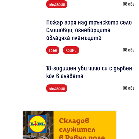
08 авг
България
Пожар горя над трънското село
Слишовци, огнеборците
овладяха пламъците
08 авг
Трън
Крими
18-годишен уби чичо си с дървен
кол в главата
08 авг
България