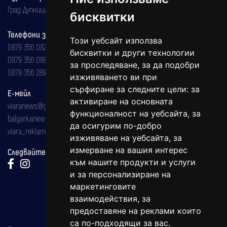
Град Дупница, ул.''Христо Ботев" 43
бисквитки
Телефони за реклама и абонаменти
Този уебсайт използва
0879 356 082
бисквитки и други технологии
0879 356 098
за проследяване, за да подобри
0879 356 289
изживяването ви при
сърфиране за следните цели:
за
Е-мейл
активиране на основната
viaranews@gmail.com
функционалност на уебсайта
,
за
balgarkanews@gmail.com
да осигурим по-добро
viara_reklama@mail.bg
изживяване на уебсайта
,
за
измерване на вашия интерес
Следвайте ни:
към нашите продукти и услуги
и за персонализиране на
маркетинговите
взаимодействия
,
за
предоставяне на реклами които
са по-подходящи за вас
.