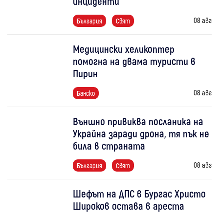
инциденти
08 авг
България
Свят
Медицински хеликоптер
помогна на двама туристи в
Пирин
08 авг
Банско
Външно привиква посланика на
Украйна заради дрона, тя пък не
била в страната
08 авг
България
Свят
Шефът на ДПС в Бургас Христо
Широков остава в ареста