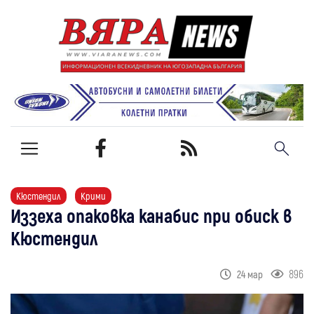
Кюстендил
Крими
Иззеха опаковка канабис при обиск в
Кюстендил
896
24 мар