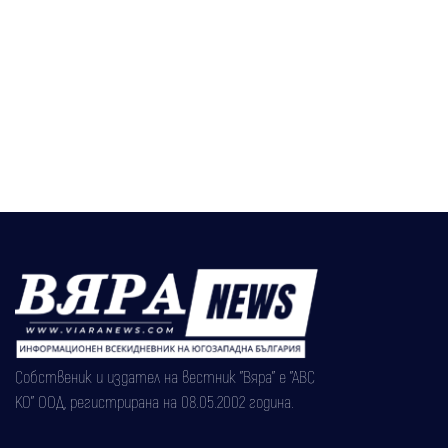
Собственик и издател на вестник "Вяра" е "АВС
КО" ООД, регистрирана на 08.05.2002 година.