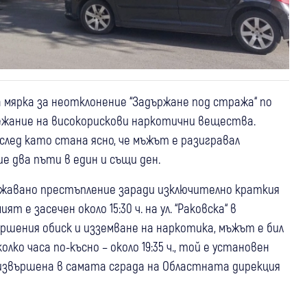
мярка за неотклонение “Задържане под стража“ по
тежание на високорискови наркотични вещества.
лед като стана ясно, че мъжът е разигравал
е два пъти в един и същи ден.
ължавано престъпление заради изключително краткия
 е засечен около 15:30 ч. на ул. “Раковска“ в
ършения обиск и изземване на наркотика, мъжът е бил
лко часа по-късно – около 19:35 ч., той е установен
извършена в самата сграда на Областната дирекция