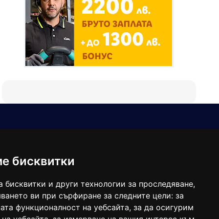
Е-мейл
Следвайте ни:
viaranews@gmail.com
balgarkanews@gmail.com
ме бисквитки
viara_reklama@mail.bg
а бисквитки и други технологии за проследяване,
ването ви при сърфиране за следните цели:
за
ата функционалност на уебсайта
,
за да осигурим