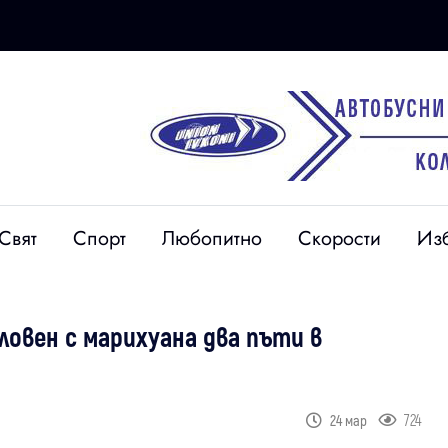
Свят
Спорт
Любопитно
Скорости
Из
ловен с марихуана два пъти в
724
24 мар