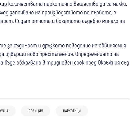
акар количествата наркотично вещество да са малки,
лед започване на производството по първото, е
сност. Съдът отчита и богатото съдебно минало на
е за съдимост и дръзкото поведение на обвиняемия
 да извърши ново престъпление. Определението на
да бъде обжалвано в тридневен срок пред Окръжния съд
14:55
България
МВР с подробности: Как полицаи от
11:44
Кюстендил
Крими
12:15
Ботевград
Крими
Долна Митрополия спасиха 17-годишно
ХУАНА
ПОЛИЦИЯ
НАРКОТИЦИ
49-годишна жена потроши
Задържаха мъж за побой над жената, с
момче, оставено само в жегата
стъклопакет на магазин в Крайници,
която живее в Новачене
била недоволна от обслужването