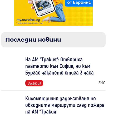
Последни новини
На АМ “Тракия“: Отвориха
платното към София, но към
Бургас чакането стига 3 часа
21:09
България
Километрично задръстване по
обходните маршрути след пожара
на АМ "Тракия