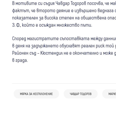
В мотивите си съдия Чавдар Тодоров посочва, че м
фактът, че второто деяние е извършено веднага с
показателен за висока степен на обществена опа
З. Ф., който е осъждан множество пъти.
Според магистратите съпоставката между даннит
в деня на задържането обуславят реален риск той
Районен съд – Кюстендил не е окончателно и може 
в града.
17:57
Благоевград
Дупница
Перник
От Благоевград през Дупница до
12:09
Кюстендил
Крими
14:40
Крими
България
Батановци: Съдът остави в ареста
МЯРКА ЗА НЕОТКЛОНЕНИЕ
ЧАВДАР ТОДОРОВ
МАРИ
Кюстендилски полицай – водач на
8 обвиняеми от “фабрика за смърт“ с
тримата обвинени за дръзкия обир
служебно куче, получи благодарност за
фентанил в София
работата си в Поморие