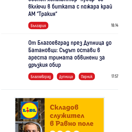
включи в битката с пожара край
АМ “Тракия“
18:14
България
От Благоевград през Дупница до
Батановци: Съдът остави в
ареста тримата обвинени за
дръзкия обир
17:57
Благоевград
Дупница
Перник