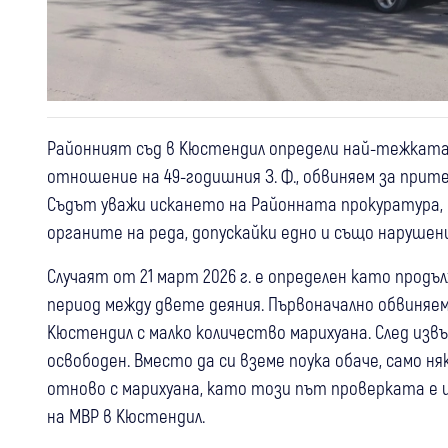
Районният съд в Кюстендил определи най-тежката 
отношение на 49-годишния З. Ф., обвиняем за при
Съдът уважи искането на Районната прокуратура, с
органите на реда, допускайки едно и също нарушени
Случаят от 21 март 2026 г. е определен като прод
период между двете деяния. Първоначално обвиняемият
Кюстендил с малко количество марихуана. След изв
освободен. Вместо да си вземе поука обаче, само няко
отново с марихуана, като този път проверката е 
на МВР в Кюстендил.