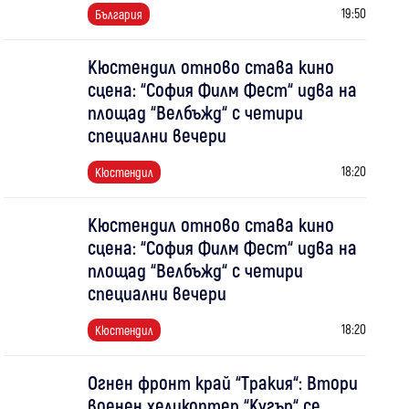
19:50
България
Кюстендил отново става кино
сцена: “София Филм Фест“ идва на
площад “Велбъжд“ с четири
специални вечери
18:20
Кюстендил
Кюстендил отново става кино
сцена: “София Филм Фест“ идва на
площад “Велбъжд“ с четири
специални вечери
18:20
Кюстендил
Огнен фронт край “Тракия“: Втори
военен хеликоптер “Кугър“ се