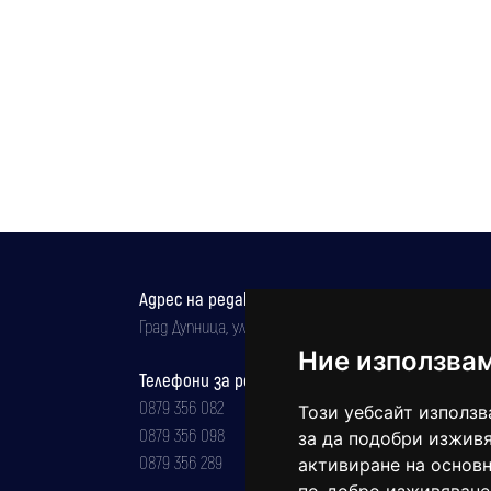
Адрес на редакцията
Град Дупница, ул.''Христо Ботев" 43
Ние използва
Телефони за реклама и абонаменти
0879 356 082
Този уебсайт използв
0879 356 098
за да подобри изживя
0879 356 289
активиране на основн