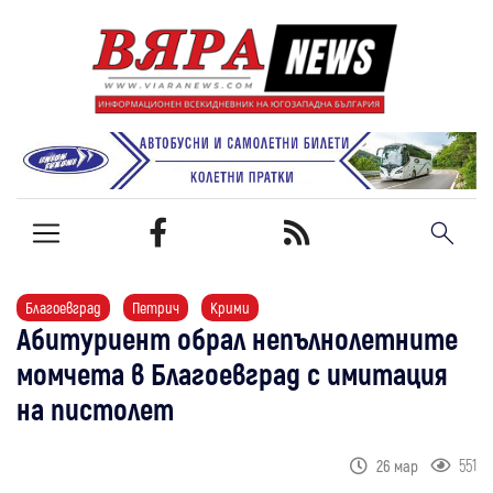
Благоевград
Петрич
Крими
Абитуриент обрал непълнолетните
момчета в Благоевград с имитация
на пистолет
551
26 мар