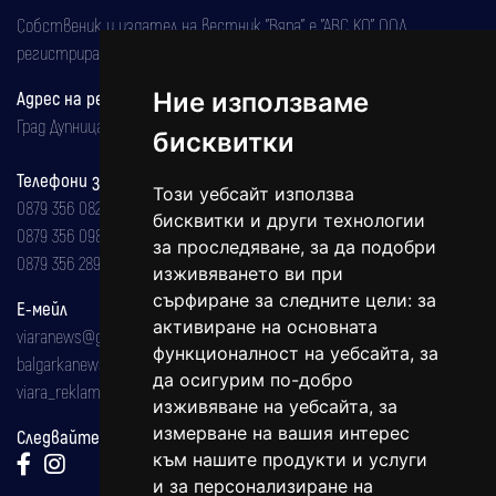
Собственик и издател на вестник "Вяра" е "АВС КО" ООД,
регистрирана на 08.05.2002 година.
Ние използваме
Адрес на редакцията
Град Дупница, ул.''Христо Ботев" 43
бисквитки
Телефони за реклама и абонаменти
Този уебсайт използва
0879 356 082
бисквитки и други технологии
0879 356 098
за проследяване, за да подобри
0879 356 289
изживяването ви при
сърфиране за следните цели:
за
Е-мейл
активиране на основната
viaranews@gmail.com
функционалност на уебсайта
,
за
balgarkanews@gmail.com
да осигурим по-добро
viara_reklama@mail.bg
изживяване на уебсайта
,
за
измерване на вашия интерес
Следвайте ни:
към нашите продукти и услуги
и за персонализиране на