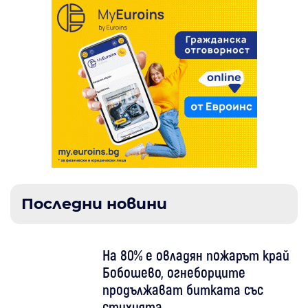
Последни новини
На 80% е овладян пожарът край
Бобошево, огнеборците
продължават битката със
стихията