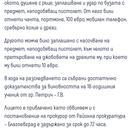
окото, душене с ръце, заплашване и удар по бузата с
предмет, наподобяващ пистолет. От него били
отнети чанта, портмоне, 100 евро, мобилен телефон,
сребърно колие и дрехи.
Другото момче било заплашено с насочване на
предмет, наподобяващ пистолет, към челото и
претърсване на джобовете на дрехите му, при което
му били отнети 10 евро.
В хода на разследването са събрани достатъчно
доказателства за виновността на 18-годишния
ученик от гр. Петрич – Г.В.
Лицето е привлечено като обвиняем и с
постановление на прокурор от Районна прокуратура
– Благоевград е задържано за срок до 72 часа.