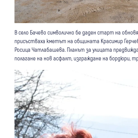
В село Бачево символично бе даден старт на обнов
присъстваха кметът на общината Красимир Герчев
Росица Чатлабашева. Планът за улицата предвижд
полагане на нов асфалт, изграждане на бордюри, 