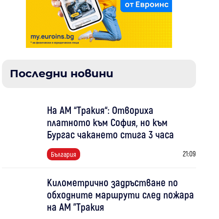
Последни новини
На АМ “Тракия“: Отвориха
платното към София, но към
Бургас чакането стига 3 часа
21:09
България
Километрично задръстване по
обходните маршрути след пожара
на АМ "Тракия