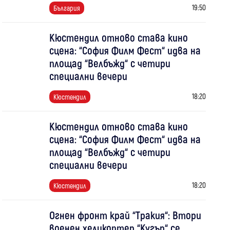
19:50
България
Кюстендил отново става кино
сцена: “София Филм Фест“ идва на
площад “Велбъжд“ с четири
специални вечери
18:20
Кюстендил
Кюстендил отново става кино
сцена: “София Филм Фест“ идва на
площад “Велбъжд“ с четири
специални вечери
18:20
Кюстендил
Огнен фронт край “Тракия“: Втори
военен хеликоптер “Кугър“ се