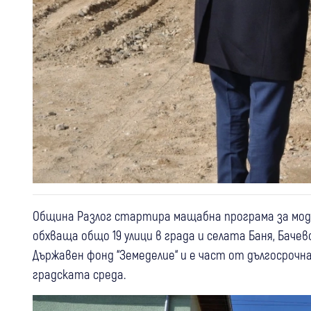
Община Разлог стартира мащабна програма за мо
обхваща общо 19 улици в града и селата Баня, Баче
Държавен фонд “Земеделие“ и е част от дългосроч
градската среда.