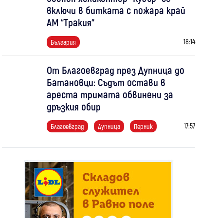
включи в битката с пожара край
АМ “Тракия“
18:14
България
От Благоевград през Дупница до
Батановци: Съдът остави в
ареста тримата обвинени за
дръзкия обир
17:57
Благоевград
Дупница
Перник