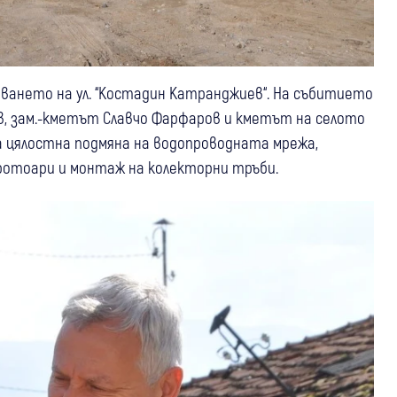
яването на ул. “Костадин Катранджиев“. На събитието
, зам.-кметът Славчо Фарфаров и кметът на селото
а цялостна подмяна на водопроводната мрежа,
тротоари и монтаж на колекторни тръби.