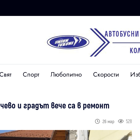
Свят
Спорт
Любопитно
Скорости
Из
ачево и градът вече са в ремонт
528
26 мар