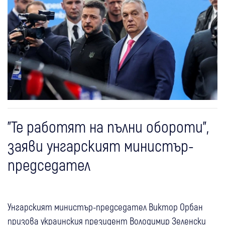
"Те работят на пълни обороти",
заяви унгарският министър-
председател
Унгарският министър-председател Виктор Орбан
призова украинския президент Володимир Зеленски