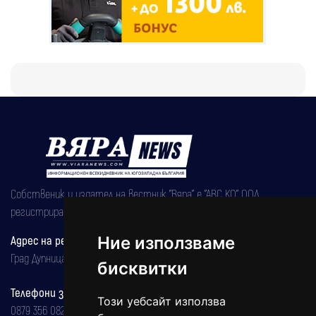
Собственик и издател на вестник "Вяра" е "АВС КО" ООД,
регистрирана на 08.05.2002 година.
Ние използваме
Адрес на редакцията
Град Дупница, ул.''Христо Ботев" 43
бисквитки
Телефони за реклама и абонаменти
Този уебсайт използва
0879 356 082