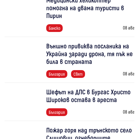
помогна на двама туристи в
Пирин
08 авг
Банско
Външно привиква посланика на
Украйна заради дрона, тя пък не
била в страната
08 авг
България
Свят
Шефът на ДПС в Бургас Христо
Широков остава в ареста
08 авг
България
Пожар горя над трънското село
Слишовци, огнеборците