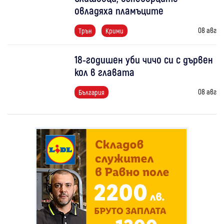
овладяха пламъците
08 авг
Трън
Крими
18-годишен уби чичо си с дървен
кол в главата
08 авг
България