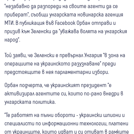
"незабавно да разпореди на своите агенти да се
приберат", съобщи унгарската новинарска агенция
МТИ. В публикация във Facebook Орбан отправи и
призив към Зеленски да "уважава волята на унгарския
народ".
Той заяви, че Зеленски е превърнал Унгария "в зона на
операциите на украинското разузнаване" преди
предстоящите в нея парламентарни избори.
Орбан подчерта, че украинският президент "е
активизирал агентите си, които по-рано внедри в
унгарската политика.
"Те работят на пълни обороти - украински шпиони и
специалисти по информационни технологии, платени
от украинците, които идват и си отиват в рамките