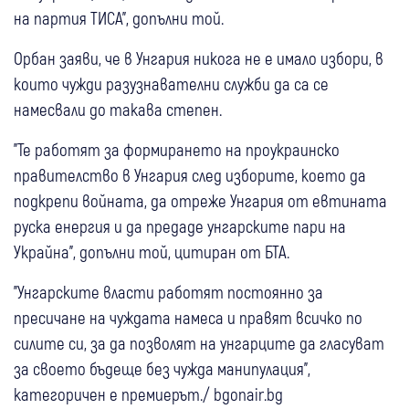
на партия ТИСА", допълни той.
Орбан заяви, че в Унгария никога не е имало избори, в
които чужди разузнавателни служби да са се
намесвали до такава степен.
"Те работят за формирането на проукраинско
правителство в Унгария след изборите, което да
подкрепи войната, да отреже Унгария от евтината
руска енергия и да предаде унгарските пари на
Украйна", допълни той, цитиран от БТА.
"Унгарските власти работят постоянно за
пресичане на чуждата намеса и правят всичко по
силите си, за да позволят на унгарците да гласуват
за своето бъдеще без чужда манипулация",
категоричен е премиерът./ bgonair.bg