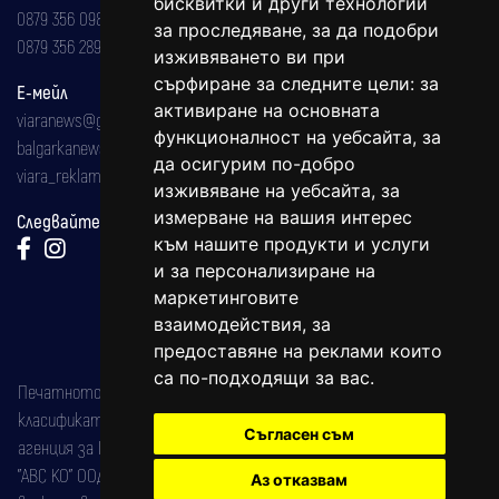
бисквитки и други технологии
0879 356 098
за проследяване, за да подобри
0879 356 289
изживяването ви при
сърфиране за следните цели:
за
Е-мейл
активиране на основната
viaranews@gmail.com
функционалност на уебсайта
,
за
balgarkanews@gmail.com
да осигурим по-добро
viara_reklama@mail.bg
изживяване на уебсайта
,
за
измерване на вашия интерес
Следвайте ни:
към нашите продукти и услуги
и за персонализиране на
маркетинговите
взаимодействия
,
за
предоставяне на реклами които
са по-подходящи за вас
.
Печатното издание на вестника е регистрирано в националния
класификатор на печатните издания (Българска национална
Съгласен съм
агенция за ISSN) под номер: ISSN 1312-4722.
"АВС КО" ООД е притежател на марката: Вяра информационен
Аз отказвам