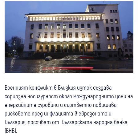
Военният конфликт в Близкия изток създава
сериозна несигурност около международните цени на
енергийните суровини и съответно повишава
рисковете пред инфлацията в еврозоната и
България, посочват от Българската народна банка
(БНБ).