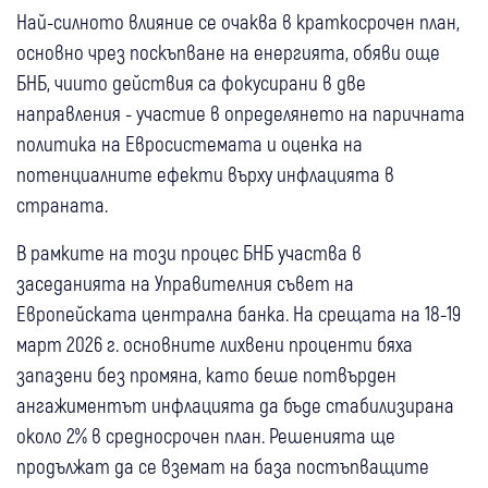
Най-силното влияние се очаква в краткосрочен план,
основно чрез поскъпване на енергията, обяви още
БНБ, чиито действия са фокусирани в две
направления - участие в определянето на паричната
политика на Евросистемата и оценка на
потенциалните ефекти върху инфлацията в
страната.
В рамките на този процес БНБ участва в
заседанията на Управителния съвет на
Европейската централна банка. На срещата на 18-19
март 2026 г. основните лихвени проценти бяха
запазени без промяна, като беше потвърден
ангажиментът инфлацията да бъде стабилизирана
около 2% в средносрочен план. Решенията ще
продължат да се вземат на база постъпващите