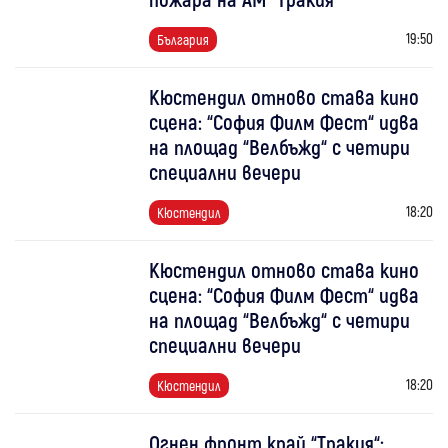
19:50
България
Кюстендил отново става кино
сцена: “София Филм Фест“ идва
на площад “Велбъжд“ с четири
специални вечери
18:20
Кюстендил
Кюстендил отново става кино
сцена: “София Филм Фест“ идва
на площад “Велбъжд“ с четири
специални вечери
18:20
Кюстендил
Огнен фронт край “Тракия“: