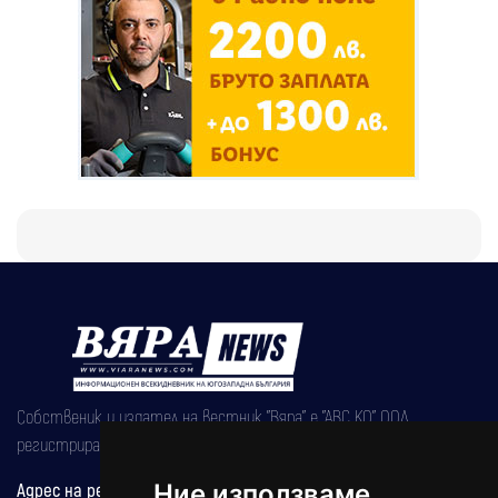
Собственик и издател на вестник "Вяра" е "АВС КО" ООД,
регистрирана на 08.05.2002 година.
Адрес на редакцията
Ние използваме