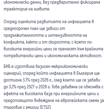
икономически данни, без предварително фиксирана
траектория на лихвите.
Според оценките развитието на инфлацията в
средносрочен план ще зависи от
продължителността и интензивността на
конфликта, както и от скоростта, с която по-
високите енергийни цени се пренасят към крайните
потребителски цени и икономическата активност.
БНБ е изготвила базисен макроикономически
сценарий, според който инфлацията в България ще
достигне 3.7% през 2026 г., след което ще се забави
до 3.2% през 2027 и 2028 г. Това забавяне се обяснява с
ефекта на високата база при енергийните цени и
предстоящото въвеждане на европейската схема за
търговия с емисии (ETS2).