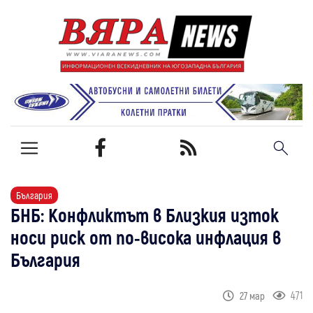
България
БНБ: Конфликтът в Близкия изток
носи риск от по-висока инфлация в
България
471
27 мар