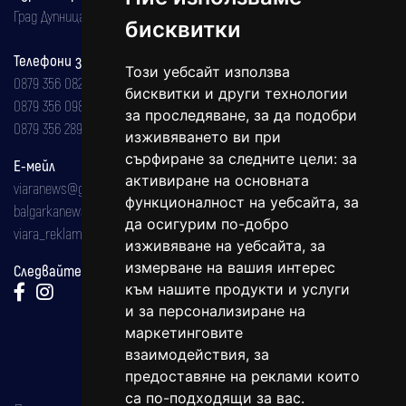
Град Дупница, ул.''Христо Ботев" 43
бисквитки
Телефони за реклама и абонаменти
Този уебсайт използва
0879 356 082
бисквитки и други технологии
0879 356 098
за проследяване, за да подобри
0879 356 289
изживяването ви при
сърфиране за следните цели:
за
Е-мейл
активиране на основната
viaranews@gmail.com
функционалност на уебсайта
,
за
balgarkanews@gmail.com
да осигурим по-добро
viara_reklama@mail.bg
изживяване на уебсайта
,
за
измерване на вашия интерес
Следвайте ни:
към нашите продукти и услуги
и за персонализиране на
маркетинговите
взаимодействия
,
за
предоставяне на реклами които
са по-подходящи за вас
.