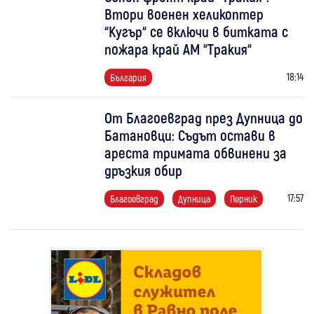
Втори военен хеликоптер
“Кугър“ се включи в битката с
пожара край АМ “Тракия“
18:14
България
От Благоевград през Дупница до
Батановци: Съдът остави в
ареста тримата обвинени за
дръзкия обир
17:57
Благоевград
Дупница
Перник