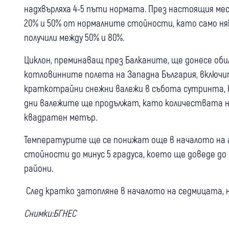
надхвърляха 4-5 пъти нормата. През настоящия ме
20% и 50% от нормалните стойности, като само ня
получили между 50% и 80%.
Циклон, преминаващ през Балканите, ще донесе обил
котловинните полета на Западна България, включи
краткотрайни снежни валежи в събота сутринта, к
дни валежите ще продължат, като количествата н
квадратен метър.
Температурите ще се понижат още в началото на ап
стойности до минус 5 градуса, което ще доведе до
райони.
След кратко затопляне в началото на седмицата, но
Снимки:БГНЕС