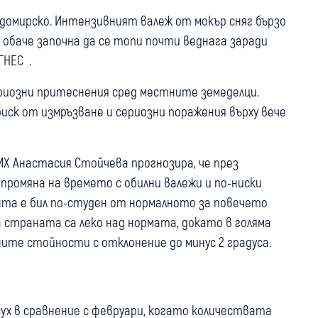
домирско. Интензивният валеж от мокър сняг бързо
 обаче започна да се топи почти веднага заради
ГНЕС .
риозни притеснения сред местните земеделци.
иск от измръзване и сериозни поражения върху вече
МХ Анастасия Стойчева прогнозира, че през
промяна на времето с обилни валежи и по-ниски
нта е бил по-студен от нормалното за повечето
страната са леко над нормата, докато в голяма
ите стойности с отклонение до минус 2 градуса.
ух в сравнение с февруари, когато количествата