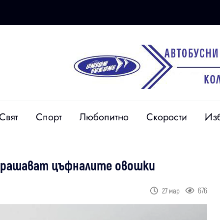
Свят
Спорт
Любопитно
Скорости
Из
трашават цъфналите овошки
676
27 мар