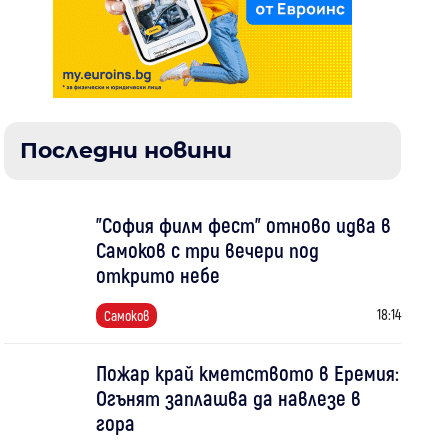
Последни новини
"София филм фест" отново идва в
Самоков с три вечери под
открито небе
18:14
Самоков
Пожар край кметството в Еремия:
Огънят заплашва да навлезе в
гора