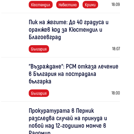
18:09
Кюстендил
Невестино
Крими
Пик на жегите: До 40 градуса и
оранжев код за Кюстендил и
Благоевград
18:07
България
“Възраждане“: РСМ отказа лечение
в България на пострадала
българка
18:00
България
Прокуратурата в Перник
разследва случай на принуда и
побой над 12-годишно момче в
Радомир