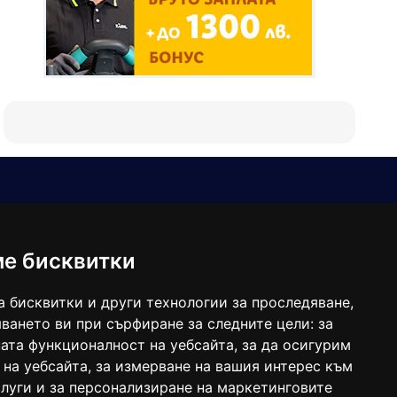
Е-мейл
Следвайте ни:
viaranews@gmail.com
balgarkanews@gmail.com
ме бисквитки
viara_reklama@mail.bg
а бисквитки и други технологии за проследяване,
ването ви при сърфиране за следните цели:
за
ата функционалност на уебсайта
,
за да осигурим
 на уебсайта
,
за измерване на вашия интерес към
луги и за персонализиране на маркетинговите