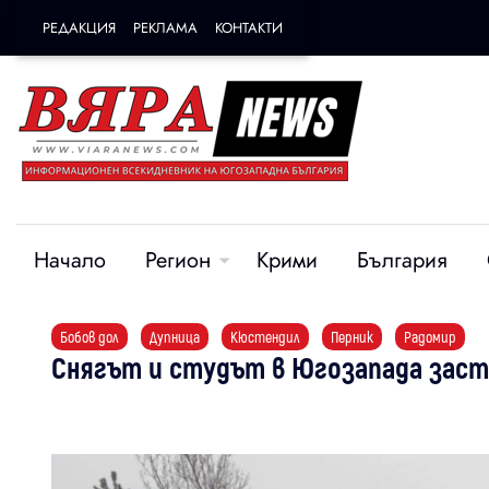
РЕДАКЦИЯ
РЕКЛАМА
КОНТАКТИ
Начало
Регион
Крими
България
Бобов дол
Дупница
Кюстендил
Перник
Радомир
Снягът и студът в Югозапада зас