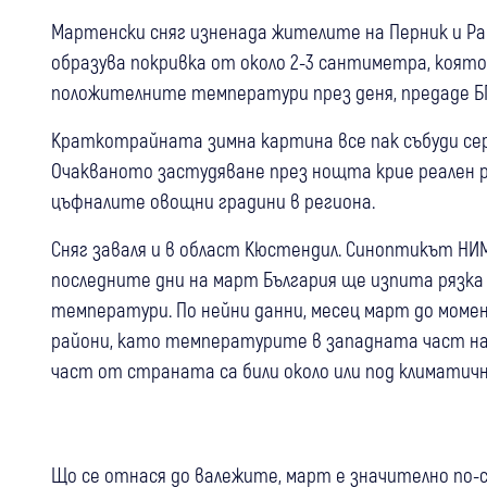
Мартенски сняг изненада жителите на Перник и Ра
образува покривка от около 2-3 сантиметра, която
положителните температури през деня, предаде Б
Краткотрайната зимна картина все пак събуди се
Очакваното застудяване през нощта крие реален р
цъфналите овощни градини в региона.
Сняг заваля и в област Кюстендил. Синоптикът НИ
последните дни на март България ще изпита рязка 
температури. По нейни данни, месец март до моме
райони, като температурите в западната част на 
част от страната са били около или под климатичн
Що се отнася до валежите, март е значително по-с