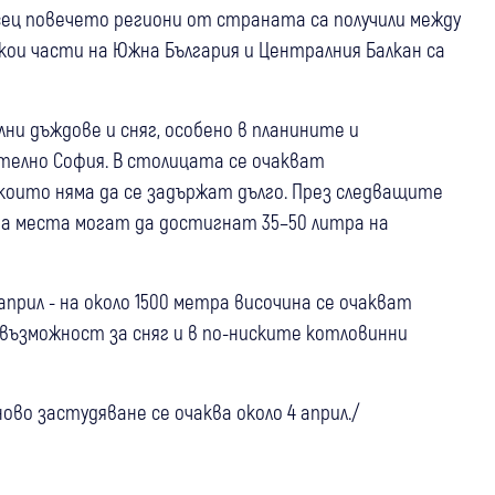
сец повечето региони от страната са получили между
кои части на Южна България и Централния Балкан са
ни дъждове и сняг, особено в планините и
телно София. В столицата се очакват
оито няма да се задържат дълго. През следващите
а места могат да достигнат 35–50 литра на
рил - на около 1500 метра височина се очакват
 възможност за сняг и в по-ниските котловинни
во застудяване се очаква около 4 април./
07:34
България