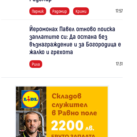
17:57
Перник
Радомир
Крими
Йеромонах Павел отново поиска
заплатите си: Да остана без
възнаграждение и за Богородица е
жалко и грехота
17:31
Рила