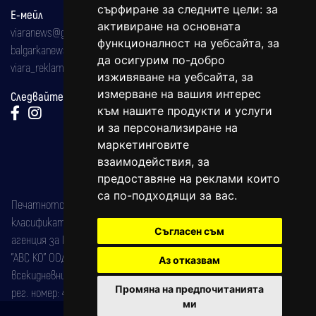
сърфиране за следните цели:
за
Е-мейл
активиране на основната
viaranews@gmail.com
функционалност на уебсайта
,
за
balgarkanews@gmail.com
да осигурим по-добро
viara_reklama@mail.bg
изживяване на уебсайта
,
за
измерване на вашия интерес
Следвайте ни:
към нашите продукти и услуги
и за персонализиране на
маркетинговите
взаимодействия
,
за
предоставяне на реклами които
са по-подходящи за вас
.
Печатното издание на вестника е регистрирано в националния
класификатор на печатните издания (Българска национална
Съгласен съм
агенция за ISSN) под номер: ISSN 1312-4722.
"АВС КО" ООД е притежател на марката: Вяра информационен
Аз отказвам
всекидневник на югозападна България, със свидетелство за марка
Промяна на предпочитанията
рег. номер: 47857/11.05.2004 година.
ми