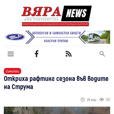
Симитли
Откриха рафтинг сезона във водите
на Струма
581
28 мар