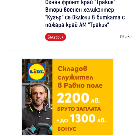
Огнен фронт край “Тракия“:
Втори военен хеликоптер
“Кугър“ се включи в битката с
пожара край АМ “Тракия“
06 авг
България