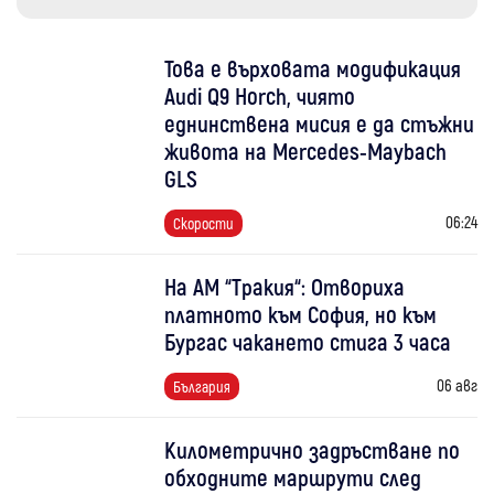
Това е върховата модификация
Audi Q9 Horch, чиято
еднинствена мисия е да стъжни
живота на Mercedes-Maybach
GLS
06:24
Скорости
На АМ “Тракия“: Отвориха
платното към София, но към
Бургас чакането стига 3 часа
06 авг
България
Километрично задръстване по
обходните маршрути след