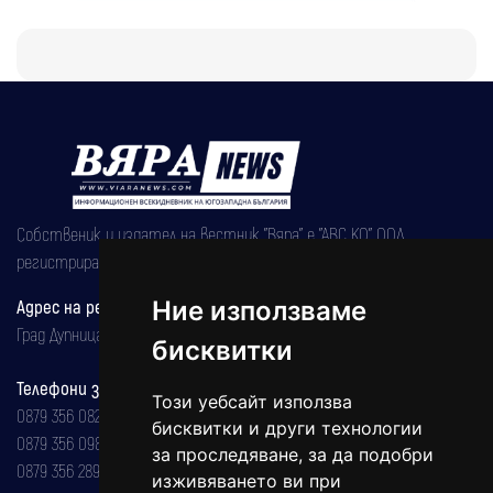
Собственик и издател на вестник "Вяра" е "АВС КО" ООД,
регистрирана на 08.05.2002 година.
Адрес на редакцията
Ние използваме
Град Дупница, ул.''Христо Ботев" 43
бисквитки
Телефони за реклама и абонаменти
Този уебсайт използва
0879 356 082
бисквитки и други технологии
0879 356 098
за проследяване, за да подобри
0879 356 289
изживяването ви при