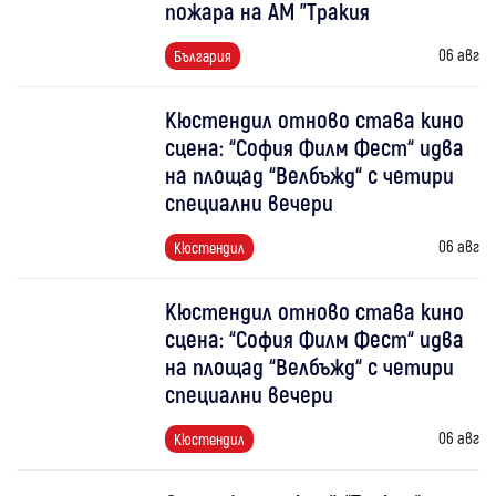
пожара на АМ "Тракия
06 авг
България
Кюстендил отново става кино
сцена: “София Филм Фест“ идва
на площад “Велбъжд“ с четири
специални вечери
06 авг
Кюстендил
Кюстендил отново става кино
сцена: “София Филм Фест“ идва
на площад “Велбъжд“ с четири
специални вечери
06 авг
Кюстендил