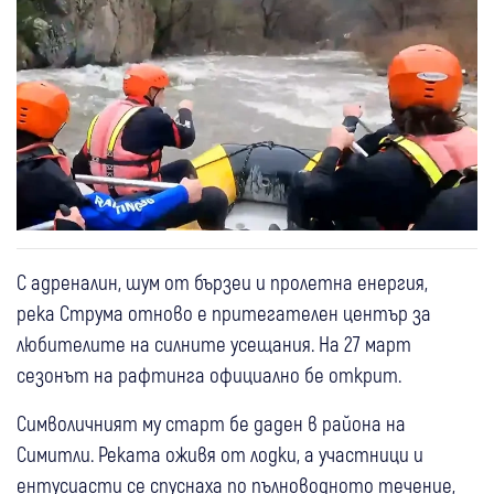
С адреналин, шум от бързеи и пролетна енергия,
река Струма отново е притегателен център за
любителите на силните усещания. На 27 март
сезонът на рафтинга официално бе открит.
Символичният му старт бе даден в района на
Симитли. Реката оживя от лодки, а участници и
ентусиасти се спуснаха по пълноводното течение,