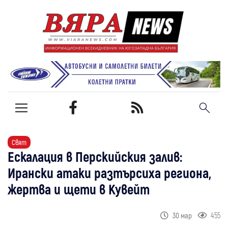
Свят
Ескалация в Перскийския залив:
Ирански атаки разтърсиха региона,
жертва и щети в Кувейт
455
30 мар