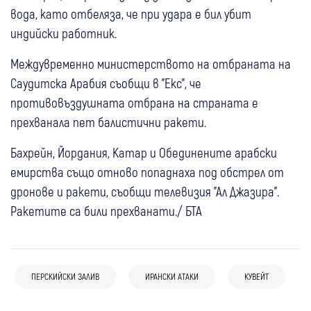
вода, като отбеляза, че при удара е бил убит
индийски работник.
Междувременно министерството на отбраната на
Саудитска Арабия съобщи в "Екс", че
противовъздушната отбрана на страната е
прехванала пет балистични ракети.
Бахрейн, Йордания, Катар и Обединените арабски
емирства също отново попаднаха под обстрел от
дронове и ракети, съобщи телевизия "Ал Джазира".
Ракетите са били прехванати./ БТА
11 юни
Свят
06 апр
Свят
Напрежението в Залива расте: Кувейт
ПЕРСКИЙСКИ ЗАЛИВ
ИРАНСКИ АТАКИ
КУВЕЙТ
02 мар
Свят
Иран е нанесъл удар по американски сили
спря гражданските полети
Американски изтребители се разбиха
в Кувейт