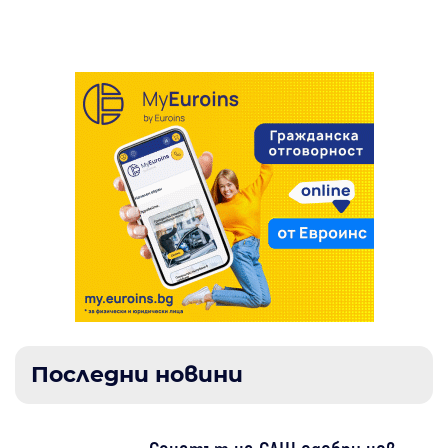
близо до военна база на САЩ в Кувейт
Последни новини