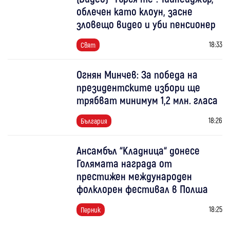
облечен като клоун, засне
зловещо видео и уби пенсионер
18:33
Свят
Огнян Минчев: За победа на
президентските избори ще
трябват минимум 1,2 млн. гласа
18:26
България
Ансамбъл “Кладница“ донесе
Голямата награда от
престижен международен
фолклорен фестивал в Полша
18:25
Перник