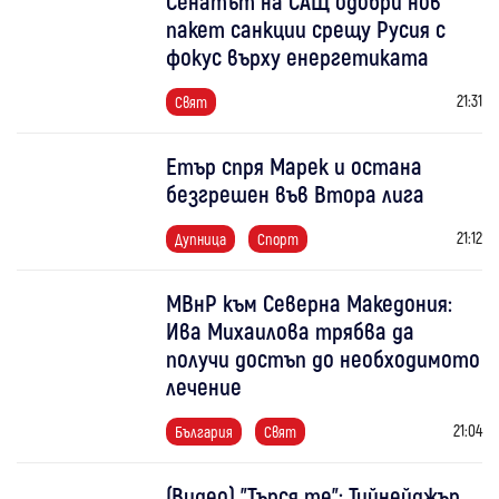
Сенатът на САЩ одобри нов
пакет санкции срещу Русия с
фокус върху енергетиката
21:31
Свят
Етър спря Марек и остана
безгрешен във Втора лига
21:12
Дупница
Спорт
МВнР към Северна Македония:
Ива Михаилова трябва да
получи достъп до необходимото
лечение
21:04
България
Свят
(Видео) "Търся те": Тийнейджър,