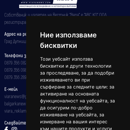
Собственик и издател на вестник "Вяра" е "АВС КО" ООД,
регистрирана на 08.05.2002 година.
Ние използваме
Адрес на редакцията
Град Дупница, ул.''Христо Ботев" 43
бисквитки
Телефони за реклама и абонаменти
Този уебсайт използва
0879 356 082
бисквитки и други технологии
0879 356 098
за проследяване, за да подобри
0879 356 289
изживяването ви при
сърфиране за следните цели:
за
Е-мейл
активиране на основната
viaranews@gmail.com
функционалност на уебсайта
,
за
balgarkanews@gmail.com
да осигурим по-добро
viara_reklama@mail.bg
изживяване на уебсайта
,
за
измерване на вашия интерес
Следвайте ни:
към нашите продукти и услуги