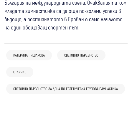
България на международната сцена. Очакванията към
младата гимнастичка са за още по-големи успехи в
бъдеще, а постигнатото в Ереван е само началото
на един обещаващ спортен път.
КАТЕРИНА ПИШАРОВА
СВЕТОВНО ПЪРЕВНСТВО
03 юни
Гоце Делчев
Спорт
ОТЛИЧИЕ
18 май
Кюстендил
Кметът на Гоце Делчев лично връчи
Отличиха Радосвета Златева от
отличието “Спортист на годината” на
13 фев
Дупница
СВЕТОВНО ПЪРВЕНСТВО ЗА ДЕЦА ПО ЕСТЕТИЧЕСКА ГРУПОВА ГИМНАСТИКА
02 мар
Сапарева баня
Кюстендил с най-висока награда Диплом
футболиста Васил Панайотов
Ученици от Гимназията в Дупница
Сапарева баня със златно отличие за
от Международен литературен конкурс
10 фев
Долна баня
намериха и предадоха портфейл с голяма
култура и духовно развитие
Ученичка от Долна баня отличена за есе
сума пари
по гражданско образование