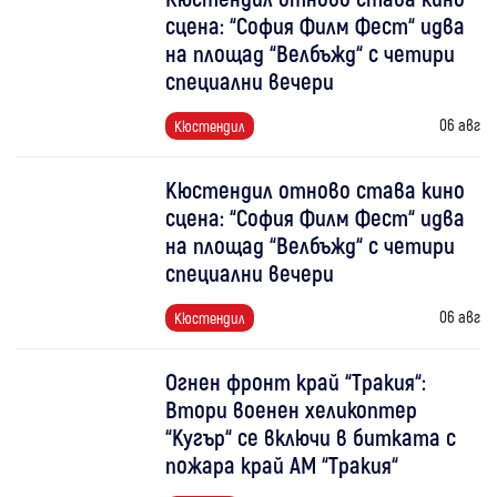
сцена: “София Филм Фест“ идва
на площад “Велбъжд“ с четири
специални вечери
06 авг
Кюстендил
Кюстендил отново става кино
сцена: “София Филм Фест“ идва
на площад “Велбъжд“ с четири
специални вечери
06 авг
Кюстендил
Огнен фронт край “Тракия“:
Втори военен хеликоптер
“Кугър“ се включи в битката с
пожара край АМ “Тракия“