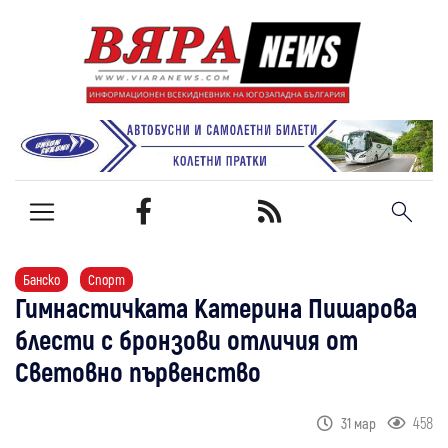
Банско
Спорт
Гимнастичката Катерина Пишарова
блести с бронзови отличия от
Световно първенство
458
31 мар