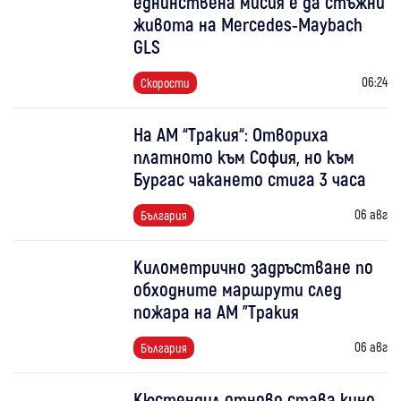
еднинствена мисия е да стъжни
живота на Mercedes-Maybach
GLS
06:24
Скорости
На АМ “Тракия“: Отвориха
платното към София, но към
Бургас чакането стига 3 часа
06 авг
България
Километрично задръстване по
обходните маршрути след
пожара на АМ "Тракия
06 авг
България
Кюстендил отново става кино