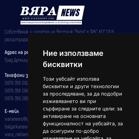
Собственик и издател на вестник "Вяра" е "АВС КО" ООД,
регистрирана на 08.05.2002 година.
Адрес на редакцията
Ние използваме
Град Дупница, ул.''Христо Ботев" 43
бисквитки
Телефони за реклама и абонаменти
Този уебсайт използва
0879 356 082
бисквитки и други технологии
0879 356 098
за проследяване, за да подобри
0879 356 289
изживяването ви при
сърфиране за следните цели:
за
Е-мейл
активиране на основната
viaranews@gmail.com
функционалност на уебсайта
,
за
balgarkanews@gmail.com
да осигурим по-добро
viara_reklama@mail.bg
изживяване на уебсайта
,
за