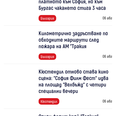
платното към София, но към
Бургас чакането стига 3 часа
06 авг
България
Километрично задръстване по
обходните маршрути след
пожара на АМ "Тракия
06 авг
България
Кюстендил отново става кино
сцена: “София Филм Фест“ идва
на площад “Велбъжд“ с четири
специални вечери
06 авг
Кюстендил