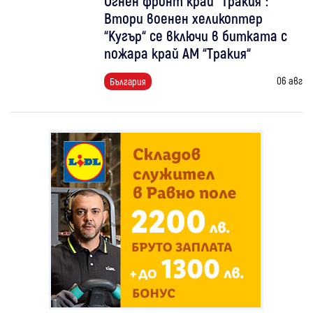
Огнен фронт край “Тракия“:
Втори военен хеликоптер
“Кугър“ се включи в битката с
пожара край АМ “Тракия“
06 авг
България