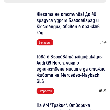
Жегата не отстъпва! До 40
градуса удрят Благоевград и
Кюстендил, обявен е оранжев
код
07:34
България
Това е върховата модификация
Audi Q9 Horch, чиято
еднинствена мисия е да стъжни
живота на Mercedes-Maybach
GLS
06:24
Скорости
На АМ “Тракия“: Отвориха