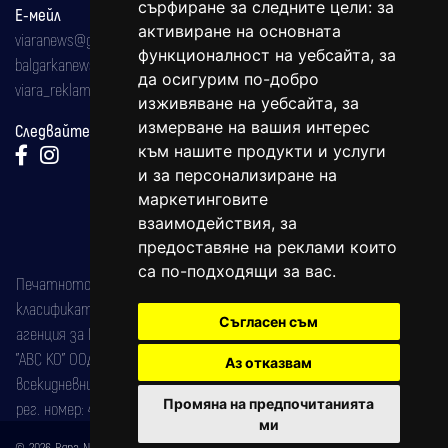
сърфиране за следните цели:
за
Е-мейл
активиране на основната
viaranews@gmail.com
функционалност на уебсайта
,
за
balgarkanews@gmail.com
да осигурим по-добро
viara_reklama@mail.bg
изживяване на уебсайта
,
за
измерване на вашия интерес
Следвайте ни:
към нашите продукти и услуги
и за персонализиране на
маркетинговите
взаимодействия
,
за
предоставяне на реклами които
са по-подходящи за вас
.
Печатното издание на вестника е регистрирано в националния
класификатор на печатните издания (Българска национална
Съгласен съм
агенция за ISSN) под номер: ISSN 1312-4722.
"АВС КО" ООД е притежател на марката: Вяра информационен
Аз отказвам
всекидневник на югозападна България, със свидетелство за марка
Промяна на предпочитанията
рег. номер: 47857/11.05.2004 година.
ми
© 2026 Вяра News Всички права запазени!