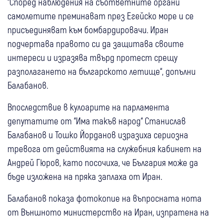
“Според наблюдения на съответните органи
самолетите преминават през Егейско море и се
присъединяват към бомбардировачи. Иран
подчертава правото си да защитава своите
интереси и изразява твърд протест срещу
разполагането на българското летище“, допълни
Балабанов.
Впоследствие в кулоарите на парламента
депутатите от “Има такъв народ“ Станислав
Балабанов и Тошко Йорданов изразиха сериозна
тревога от действията на служебния кабинет на
Андрей Гюров, като посочиха, че България може да
бъде изложена на пряка заплаха от Иран.
Балабанов показа фотокопие на въпросната нота
от Външното министерство на Иран, изпратена на