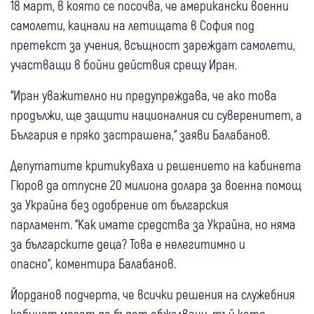
18 март, в която се посочва, че американски военни
самолети, кацнали на летищата в София под
претекст за учения, всъщност зареждат самолети,
участващи в бойни действия срещу Иран.
“Иран уважително ни предупреждава, че ако това
продължи, ще защити националния си суверенитет, а
България е пряко застрашена,“ заяви Балабанов.
Депутатите критикуваха и решението на кабинета
Гюров да отпусне 20 милиона долара за военна помощ
за Украйна без одобрение от българския
парламент. “Как имате средства за Украйна, но няма
за българските деца? Това е нелегитимно и
опасно“, коментира Балабанов.
Йорданов подчерта, че всички решения на служебния
кабинет могат да бъдат обжалвани, тъй като