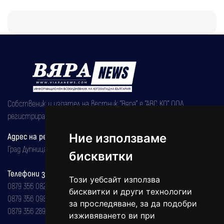
Собственик и издател на вестник "Вяра" е "АВС КО" ООД,
регистрирана на 08.05.2002 година.
Ние използваме
Адрес на редакцията
Град Дупница, ул.''Христо Ботев" 43
бисквитки
Телефони за реклама и абонаменти
Този уебсайт използва
0879 356 082
бисквитки и други технологии
0879 356 098
за проследяване, за да подобри
0879 356 289
изживяването ви при