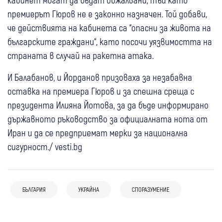
премиерът Гюров не е законно назначен. Той добави,
че действията на кабинета са “опасни за живота на
българските граждани“, като посочи уязвимостта на
страната в случай на ракетна атака.
И Балабанов, и Йорданов призоваха за незабавна
оставка на премиера Гюров и за спешна среща с
президента Илияна Йотова, за да бъде информирано
държавното ръководство за официалната нота от
Иран и да се предприемат мерки за национална
сигурност./ vesti.bg
06 авг
Свят
Въздушна атака в Черно море: Загина
05 авг
Банско
06 авг
Свят
06 авг
Свят
човек, трима са ранени при удар по
БЪЛГАРИЯ
УКРАЙНА
СПОРАЗУМЕНИЕ
Кметът на Банско: Няма данни за
Украйна: Русия разполага
Украйна удари две руски рафинерии,
цивилен кораб
антисемитски инцидент, случаят не
севернокорейска ракетна част край
Москва обяви, че е свалила 605 дрона
05 авг
България
Свят
05 авг
България
бива да се използва за политически
границата