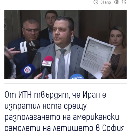
719
01 апр
От ИТН твърдят, че Иран е
изпратил нота срещу
разполагането на американски
самолети на летището в София