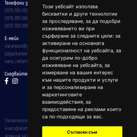
Телефони за реклама и абонаменти
Този уебсайт използва
0879 356 082
бисквитки и други технологии
0879 356 098
за проследяване, за да подобри
0879 356 289
изживяването ви при
сърфиране за следните цели:
за
Е-мейл
активиране на основната
viaranews@gmail.com
функционалност на уебсайта
,
за
balgarkanews@gmail.com
да осигурим по-добро
viara_reklama@mail.bg
изживяване на уебсайта
,
за
измерване на вашия интерес
Следвайте ни:
към нашите продукти и услуги
и за персонализиране на
маркетинговите
взаимодействия
,
за
предоставяне на реклами които
са по-подходящи за вас
.
Печатното издание на вестника е регистрирано в националния
класификатор на печатните издания (Българска национална
Съгласен съм
агенция за ISSN) под номер: ISSN 1312-4722.