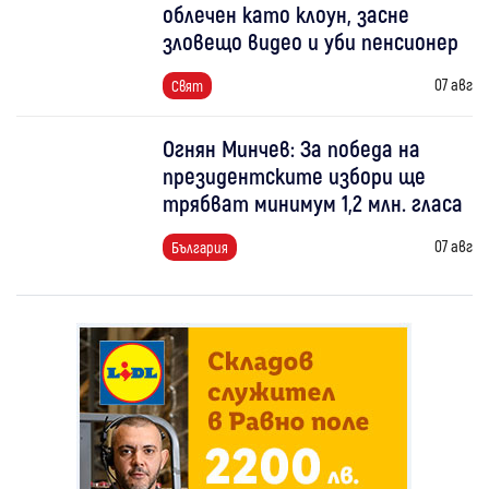
облечен като клоун, засне
зловещо видео и уби пенсионер
07 авг
Свят
Огнян Минчев: За победа на
президентските избори ще
трябват минимум 1,2 млн. гласа
07 авг
България