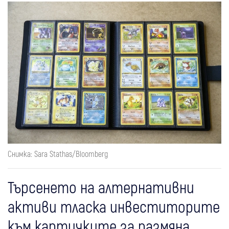
Снимка: Sara Stathas/Bloomberg
Търсенето на алтернативни
активи тласка инвеститорите
към картичките за размяна,