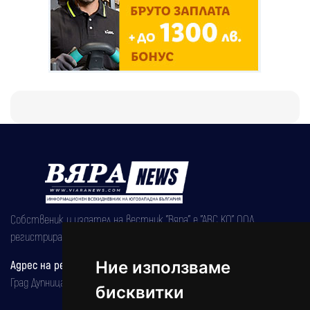
Собственик и издател на вестник "Вяра" е "АВС КО" ООД,
регистрирана на 08.05.2002 година.
Ние използваме
Адрес на редакцията
Град Дупница, ул.''Христо Ботев" 43
бисквитки