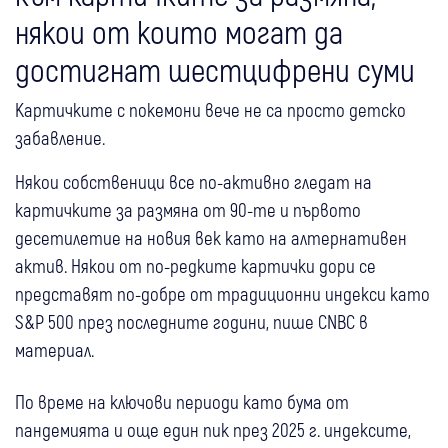
някои от които могат да
достигнат шестцифрени суми
Картичките с покемони вече не са просто детско
забавление.
Някои собственици все по-активно гледат на
картичките за размяна от 90-те и първото
десетилетие на новия век като на алтернативен
актив. Някои от по-редките картички дори се
представят по-добре от традиционни индекси като
S&P 500 през последните години, пише CNBC в
материал.
По време на ключови периоди като бума от
пандемията и още един пик през 2025 г. индексите,