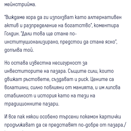
мейнстрийма.
“Виждаме хора да ги използват като алтернативен
актив и разпределение на богатство“, коментира
Голдин. “Дали това ще стане по-
институционализирано, предстои да стане ясно“,
допълва той.
Но остава известна несигурност за
инвеститорите на пазара. Същите сили, които
движат ръстовете, създават и риск. Цените са
волатилни, силно повлияни от манията, и им липсва
стабилност и история като на тези на
традиционните пазари.
И все пак някои особено търсени покемон картички
продължават да се представят по-добре от пазара./