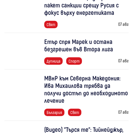
пакет санкции срещу Русия с
фокус върху енергетиката
07 авг
Свят
Етър спря Марек и остана
безгрешен във Втора лига
07 авг
Дупница
Спорт
МВнР към Северна Македония:
Ива Михаилова трябва да
получи достъп до необходимото
лечение
07 авг
България
Свят
(Видео) "Търся те": Тийнейджър,