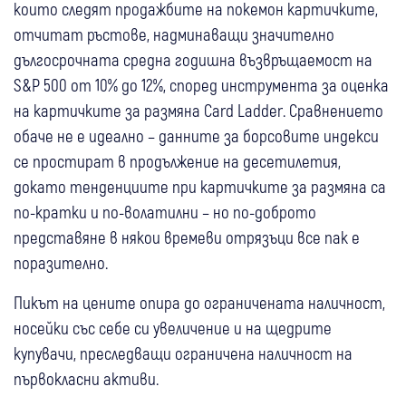
които следят продажбите на покемон картичките,
отчитат ръстове, надминаващи значително
дългосрочната средна годишна възвръщаемост на
S&P 500 от 10% до 12%, според инструмента за оценка
на картичките за размяна Card Ladder. Сравнението
обаче не е идеално – данните за борсовите индекси
се простират в продължение на десетилетия,
докато тенденциите при картичките за размяна са
по-кратки и по-волатилни – но по-доброто
представяне в някои времеви отрязъци все пак е
поразително.
Пикът на цените опира до ограничената наличност,
носейки със себе си увеличение и на щедрите
купувачи, преследващи ограничена наличност на
първокласни активи.