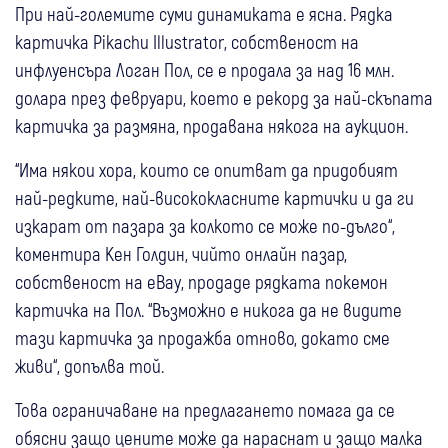
При най-големите суми динамиката е ясна. Рядка
картичка Pikachu Illustrator, собственост на
инфлуенсъра Логан Пол, се е продала за над 16 млн.
долара през февруари, което е рекорд за най-скъпата
картичка за размяна, продавана някога на аукцион.
“Има някои хора, които се опитват да придобият
най-редките, най-висококласните картички и да ги
изкарат от пазара за колкото се може по-дълго“,
коментира Кен Голдин, чийто онлайн пазар,
собственост на eBay, продаде рядката покемон
картичка на Пол. “Възможно е никога да не видите
тази картичка за продажба отново, докато сме
живи“, допълва той.
Това ограничаване на предлагането помага да се
обясни защо цените може да нараснат и защо малка