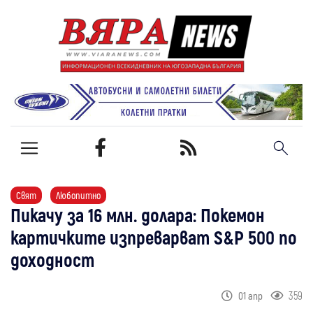
Свят
Любопитно
Пикачу за 16 млн. долара: Покемон
картичките изпреварват S&P 500 по
доходност
359
01 апр