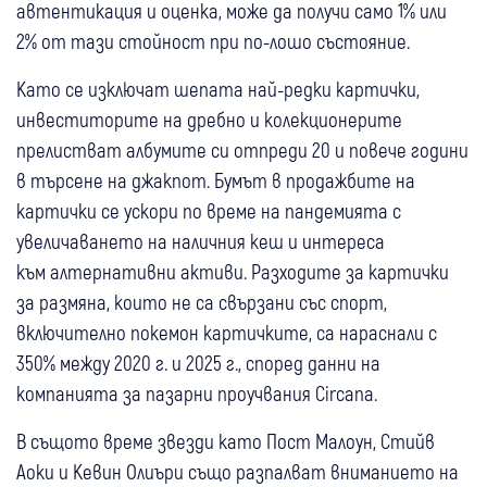
автентикация и оценка, може да получи само 1% или
2% от тази стойност при по-лошо състояние.
Като се изключат шепата най-редки картички,
инвеститорите на дребно и колекционерите
прелистват албумите си отпреди 20 и повече години
в търсене на джакпот. Бумът в продажбите на
картички се ускори по време на пандемията с
увеличаването на наличния кеш и интереса
към алтернативни активи. Разходите за картички
за размяна, които не са свързани със спорт,
включително покемон картичките, са нараснали с
350% между 2020 г. и 2025 г., според данни на
компанията за пазарни проучвания Circana.
В същото време звезди като Пост Малоун, Стийв
Аоки и Кевин Олиъри също разпалват вниманието на