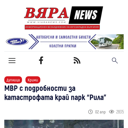
Дупница
Крими
МВР с подробности за
катастрофата край парк “Рила”
2835
02 апр