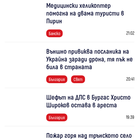
Медицински хеликоптер
помогна на двама туристи в
Пирин
21:02
Банско
Външно привиква посланика на
Украйна заради дрона, тя пък не
била в страната
20:41
България
Свят
Шефът на ДПС в Бургас Христо
Широков остава в ареста
19:39
България
Пожар горя над трънското село