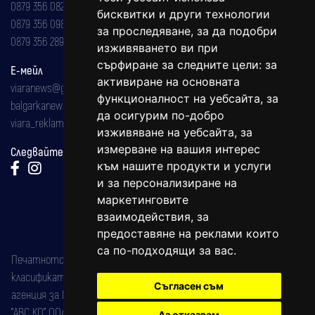
0879 356 082
бисквитки и други технологии
0879 356 098
за проследяване, за да подобри
0879 356 289
изживяването ви при
сърфиране за следните цели:
за
Е-мейл
активиране на основната
viaranews@gmail.com
функционалност на уебсайта
,
за
balgarkanews@gmail.com
да осигурим по-добро
viara_reklama@mail.bg
изживяване на уебсайта
,
за
измерване на вашия интерес
Следвайте ни:
към нашите продукти и услуги
и за персонализиране на
маркетинговите
взаимодействия
,
за
предоставяне на реклами които
са по-подходящи за вас
.
Печатното издание на вестника е регистрирано в националния
класификатор на печатните издания (Българска национална
Съгласен съм
агенция за ISSN) под номер: ISSN 1312-4722.
"АВС КО" ООД е притежател на марката: Вяра информационен
Аз отказвам