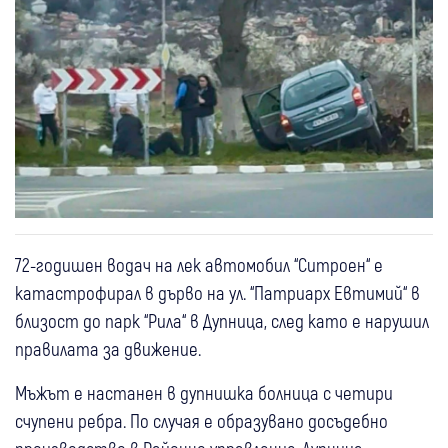
72-годишен водач на лек автомобил “Ситроен“ е
катастрофирал в дърво на ул. “Патриарх Евтимий“ в
близост до парк “Рила“ в Дупница, след като е нарушил
правилата за движение.
Мъжът е настанен в дупнишка болница с четири
счупени ребра. По случая е образувано досъдебно