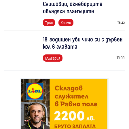
Слишовци, огнеборците
овладяха пламъците
19:33
Трън
Крими
18-годишен уби чичо си с дървен
кол в главата
19:09
България