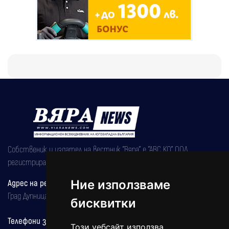
Собственик и издател на вестник "Вяра" е "АВС КО" ООД,
регистрирана на 08.05.2002 година.
Ние използваме
Адрес на редакцията
Град Дупница, ул.''Христо Ботев" 43
бисквитки
Телефони за реклама и абонаменти
Този уебсайт използва