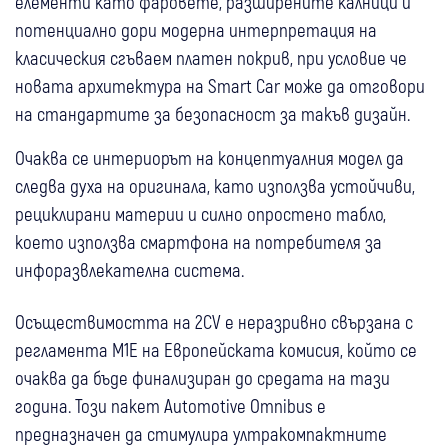
елементи като фаровете, разширените калници и
потенциално дори модерна интерпретация на
класическия сгъваем платен покрив, при условие че
новата архитектура на Smart Car може да отговори
на стандартите за безопасност за такъв дизайн.
Очаква се интериорът на концептуалния модел да
следва духа на оригинала, като използва устойчиви,
рециклирани материи и силно опростено табло,
което използва смартфона на потребителя за
инфоразвлекателна система.
Осъществимостта на 2CV е неразривно свързана с
регламента M1E на Европейската комисия, който се
очаква да бъде финализиран до средата на тази
година. Този пакет Automotive Omnibus е
предназначен да стимулира ултракомпактните