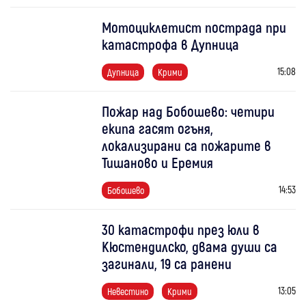
Мотоциклетист пострада при
катастрофа в Дупница
15:08
Дупница
Крими
Пожар над Бобошево: четири
екипа гасят огъня,
локализирани са пожарите в
Тишаново и Еремия
14:53
Бобошево
30 катастрофи през юли в
Кюстендилско, двама души са
загинали, 19 са ранени
13:05
Невестино
Крими