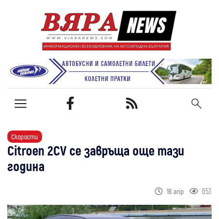
Скорости
Citroen 2CV се завръща още тази
година
653
16 апр