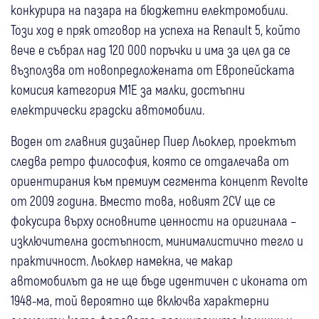
конкурира на пазара на бюджетни електромобили.
Този ход е пряк отговор на успеха на Renault 5, който
вече е събрал над 120 000 поръчки и има за цел да се
възползва от новопредложената от Европейската
комисия категория M1E за малки, достъпни
електрически градски автомобили.
Воден от главния дизайнер Пиер Льоклер, проектът
следва ретро философия, която се отдалечава от
ориентирания към премиум сегмента концепт Revolte
от 2009 година. Вместо това, новият 2CV ще се
фокусира върху основните ценности на оригинала –
изключителна достъпност, минималистично тегло и
практичност. Льоклер намекна, че макар
автомобилът да не ще бъде идентичен с иконата от
1948-ма, той вероятно ще включва характерни