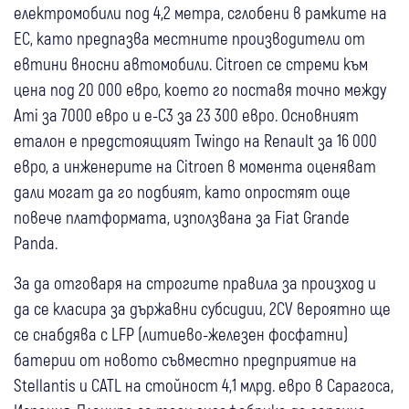
електромобили под 4,2 метра, сглобени в рамките на
ЕС, като предпазва местните производители от
евтини вносни автомобили. Citroen се стреми към
цена под 20 000 евро, което го поставя точно между
Ami за 7000 евро и e-C3 за 23 300 евро. Основният
еталон е предстоящият Twingo на Renault за 16 000
евро, а инженерите на Citroen в момента оценяват
дали могат да го подбият, като опростят още
повече платформата, използвана за Fiat Grande
Panda.
За да отговаря на строгите правила за произход и
да се класира за държавни субсидии, 2CV вероятно ще
се снабдява с LFP (литиево-железен фосфатни)
батерии от новото съвместно предприятие на
Stellantis и CATL на стойност 4,1 млрд. евро в Сарагоса,