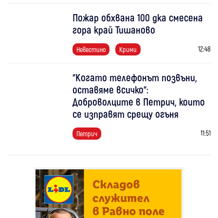
Пожар обхвана 100 дка смесена
гора край Тишаново
12:48
Невестино
Крими
“Когато телефонът позвъни,
оставяме всичко“:
Доброволците в Петрич, които
се изправят срещу огъня
11:51
Петрич