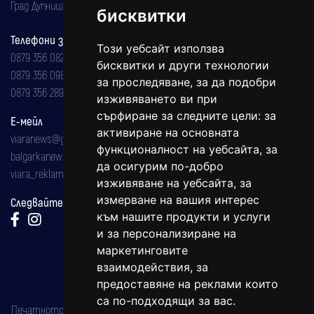
Град Дупница, ул.''Христо Ботев" 43
бисквитки
Телефони за реклама и абонаменти
Този уебсайт използва
0879 356 082
бисквитки и други технологии
0879 356 098
за проследяване, за да подобри
0879 356 289
изживяването ви при
сърфиране за следните цели:
за
Е-мейл
активиране на основната
viaranews@gmail.com
функционалност на уебсайта
,
за
balgarkanews@gmail.com
да осигурим по-добро
viara_reklama@mail.bg
изживяване на уебсайта
,
за
измерване на вашия интерес
Следвайте ни:
към нашите продукти и услуги
и за персонализиране на
маркетинговите
взаимодействия
,
за
предоставяне на реклами които
са по-подходящи за вас
.
Печатното издание на вестника е регистрирано в националния