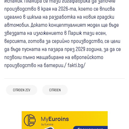
Испания. Планира се тази гигафабрика да започне
производство в края на 2026-та, което се вписва
идеално в цикъла на разработка на новия градски
автомобил. Докато концептуалният модел ще бъде
звездата на изложението в Париж тази есен,
версията, готова за серийно производство, се цели
да бъде пусната на пазара през 2029 година, за да се
позволи пълно мащабиране на европейското
производство на батерии./ fakti.bg/
16 мар
Скорости
Какви са дизеловите мотори, който
CITROEN 2CV
CITROEN
Citroen връща в продажба