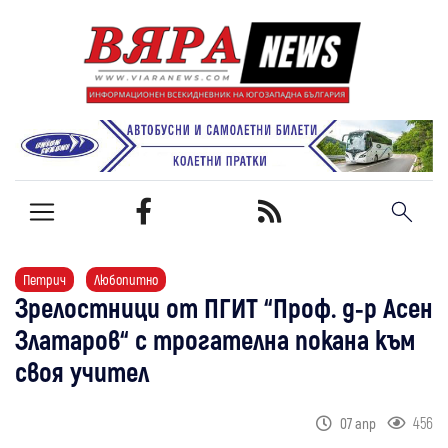
Петрич
Любопитно
Зрелостници от ПГИТ “Проф. д-р Асен
Златаров“ с трогателна покана към
своя учител
456
07 апр