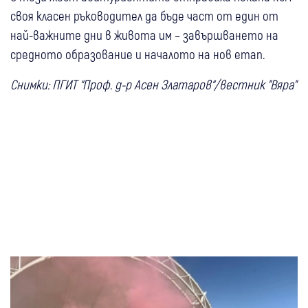
своя класен ръководител да бъде част от един от
най-важните дни в живота им – завършването на
средното образование и началото на нов етап.
Снимки: ПГИТ “Проф. д-р Асен Златаров“/вестник "Вяра"