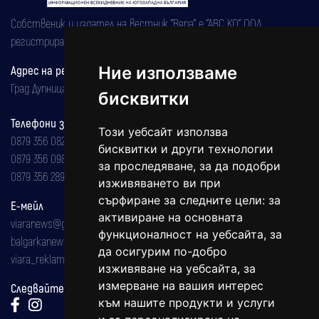
Собственик и издател на вестник "Вяра" е "АВС КО" ООД,
регистрирана на 08.05.2002 година.
Адрес на редакцията
Ние използваме
Град Дупница, ул.''Христо Ботев" 43
бисквитки
Телефони за реклама и абонаменти
Този уебсайт използва
0879 356 082
бисквитки и други технологии
0879 356 098
за проследяване, за да подобри
0879 356 289
изживяването ви при
сърфиране за следните цели:
за
Е-мейл
активиране на основната
viaranews@gmail.com
функционалност на уебсайта
,
за
balgarkanews@gmail.com
да осигурим по-добро
viara_reklama@mail.bg
изживяване на уебсайта
,
за
измерване на вашия интерес
Следвайте ни:
към нашите продукти и услуги