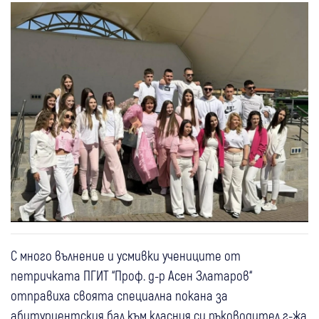
С много вълнение и усмивки учениците от
петричката ПГИТ “Проф. д-р Асен Златаров“
отправиха своята специална покана за
абитуриентския бал към класния си ръководител г-жа