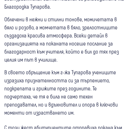
Благородка Тупарова.
Облечени в нежни и стилни тонове, момичетата в
бяло и розово, а момчетата в бяло, зрелостниците
създадоха красива атмосфера. Всеки детайл в
организацията на поканата носеше послание за
благодарност към учителя, който е бил до тях през
целия им път в училище.
В своето обръщение към г-жа Тупарова учениците
изразиха признателността си за търпението,
подкрепата и грижите през годините. Те
подчертаха, че тя е била не само техен
преподавател, но и вдъхновител и опора в ключови
моменти от израстването им.
С този жест абитуриентите отправиха покана към