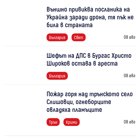
Външно привиква посланика на
Украйна заради дрона, тя пък не
била в страната
08 авг
България
Свят
Шефът на ДПС в Бургас Христо
Широков остава в ареста
08 авг
България
Пожар горя над трънското село
Слишовци, огнеборците
овладяха пламъците
08 авг
Трън
Крими