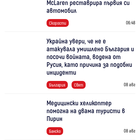
McLaren реставрира първия си
автомобил
06:48
Скорости
Украйна увери, че не е
атакувала умишлено България и
посочи войната, водена от
Русия, като причина за подобни
инциденти
08 авг
България
Свят
Медицински хеликоптер
помогна на двама туристи в
Пирин
08 авг
Банско