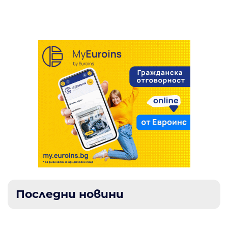
абитуриентски хора люляха Крупник
Последни новини