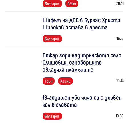
20:41
България
Свят
Шефът на ДПС в Бургас Христо
Широков остава в ареста
19:39
България
Пожар горя над трънското село
Слишовци, огнеборците
овладяха пламъците
19:33
Трън
Крими
18-годишен уби чичо си с дървен
кол в главата
19:09
България