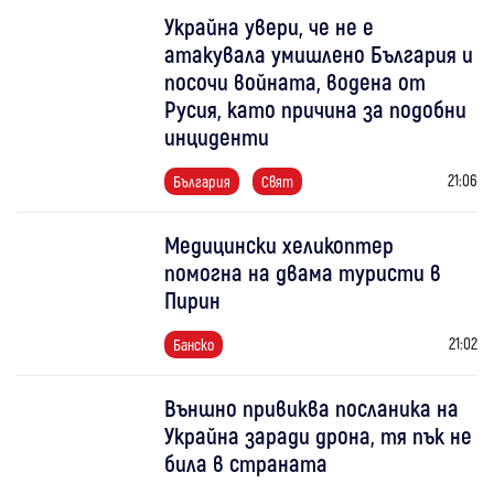
Украйна увери, че не е
атакувала умишлено България и
посочи войната, водена от
Русия, като причина за подобни
инциденти
21:06
България
Свят
Медицински хеликоптер
помогна на двама туристи в
Пирин
21:02
Банско
Външно привиква посланика на
Украйна заради дрона, тя пък не
била в страната