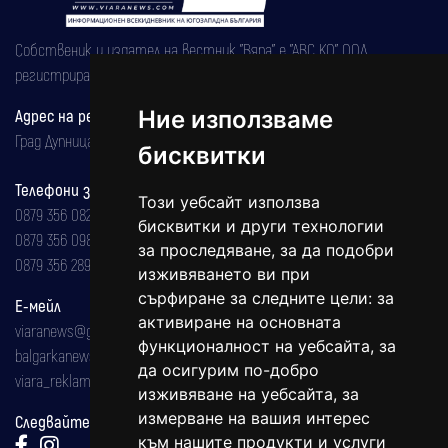
Собственик и издател на вестник "Вяра" е "АВС КО" ООД,
регистрирана на 08.05.2002 година.
Адрес на редакцията
Ние използваме
Град Дупница, ул.''Христо Ботев" 43
бисквитки
Телефони за реклама и абонаменти
Този уебсайт използва
0879 356 082
бисквитки и други технологии
0879 356 098
за проследяване, за да подобри
0879 356 289
изживяването ви при
сърфиране за следните цели:
за
Е-мейл
активиране на основната
viaranews@gmail.com
функционалност на уебсайта
,
за
balgarkanews@gmail.com
да осигурим по-добро
viara_reklama@mail.bg
изживяване на уебсайта
,
за
измерване на вашия интерес
Следвайте ни:
към нашите продукти и услуги