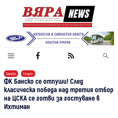
Банско
Спорт
ФК Банско се отпуши! След
класическа победа над третия отбор
на ЦСКА се готви за гостуване в
Ихтиман