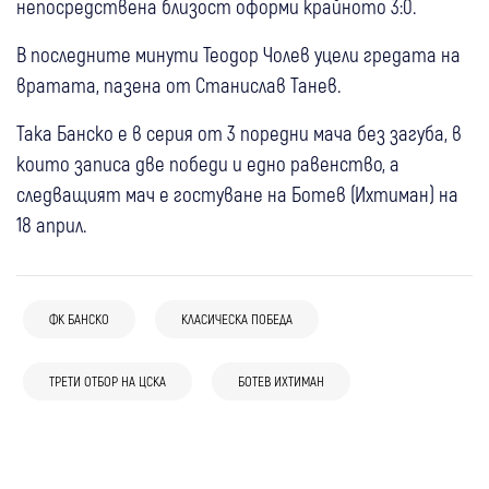
непосредствена близост оформи крайното 3:0.
В последните минути Теодор Чолев уцели гредата на
вратата, пазена от Станислав Танев.
Така Банско е в серия от 3 поредни мача без загуба, в
които записа две победи и едно равенство, а
следващият мач е гостуване на Ботев (Ихтиман) на
18 април.
ФК БАНСКО
КЛАСИЧЕСКА ПОБЕДА
06 авг
Банско
Спорт
06 авг
Банско
Спорт
02 авг
Банско
Спорт
Под въпрос за София: Ще успее ли Марио
Юношите на Банско с престижна победа
28 юли
Ихтиман
ТРЕТИ ОТБОР НА ЦСКА
Спорт
БОТЕВ ИХТИМАН
Банско категоричен срещу новака
Димитров да се вдигне за гостуването
в международна контрола (Снимки)
Новото попълнение Мартин Фотиров
Етрополе, третият тим на ЦСКА взе
на Банско срещу Национал
23 юли
Банско
Кюстендил
Спорт
блесна с два гола за Ботев (Ихтиман)
точка от Панагюрище
11 юли
Банско
Ихтиман
Спорт
Банскалии се наложиха над Кюстендил с
срещу Прищина