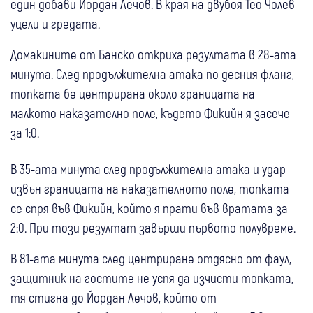
един добави Йордан Лечов. В края на двубоя Тео Чолев
уцели и гредата.
Домакините от Банско откриха резултата в 28-ата
минута. След продължителна атака по десния фланг,
топката бе центрирана около границата на
малкото наказателно поле, където Фикийн я засече
за 1:0.
В 35-ата минута след продължителна атака и удар
извън границата на наказателното поле, топката
се спря във Фикийн, който я прати във вратата за
2:0. При този резултат завърши първото полувреме.
В 81-ата минута след центриране отдясно от фаул,
защитник на гостите не успя да изчисти топката,
тя стигна до Йордан Лечов, който от