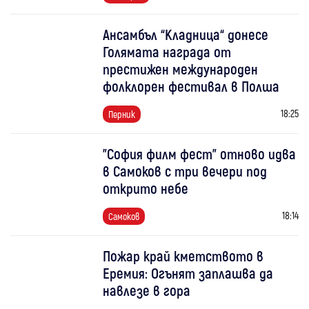
Ансамбъл “Кладница“ донесе
Голямата награда от
престижен международен
фолклорен фестивал в Полша
18:25
Перник
"София филм фест" отново идва
в Самоков с три вечери под
открито небе
18:14
Самоков
Пожар край кметството в
Еремия: Огънят заплашва да
навлезе в гора