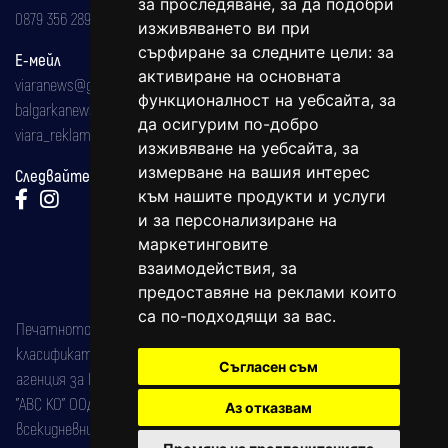
за проследяване, за да подобри
0879 356 289
изживяването ви при
сърфиране за следните цели:
за
Е-мейл
активиране на основната
viaranews@gmail.com
функционалност на уебсайта
,
за
balgarkanews@gmail.com
да осигурим по-добро
viara_reklama@mail.bg
изживяване на уебсайта
,
за
измерване на вашия интерес
Следвайте ни:
към нашите продукти и услуги
и за персонализиране на
маркетинговите
взаимодействия
,
за
предоставяне на реклами които
са по-подходящи за вас
.
Печатното издание на вестника е регистрирано в националния
класификатор на печатните издания (Българска национална
Съгласен съм
агенция за ISSN) под номер: ISSN 1312-4722.
"АВС КО" ООД е притежател на марката: Вяра информационен
Аз отказвам
всекидневник на югозападна България, със свидетелство за марка