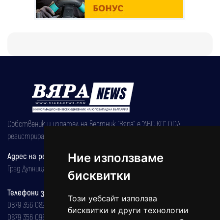
Собственик и издател на вестник "Вяра" е "АВС КО" ООД,
регистрирана на 08.05.2002 година.
Адрес на редакцията
Ние използваме
Град Дупница, ул.''Христо Ботев" 43
бисквитки
Телефони за реклама и абонаменти
Този уебсайт използва
0879 356 082
бисквитки и други технологии
0879 356 098