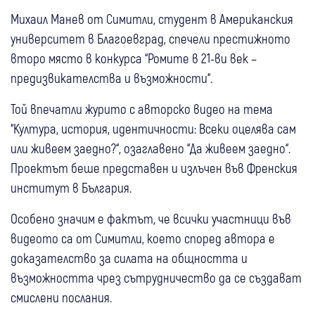
Михаил Манев от Симитли, студент в Американския
университет в Благоевград, спечели престижното
второ място в конкурса “Ромите в 21-ви век –
предизвикателства и възможности“.
Той впечатли журито с авторско видео на тема
“Култура, история, идентичности: Всеки оцелява сам
или живеем заедно?“, озаглавено “Да живеем заедно“.
Проектът беше представен и излъчен във Френския
институт в България.
Особено значим е фактът, че всички участници във
видеото са от Симитли, което според автора е
доказателство за силата на общността и
възможността чрез сътрудничество да се създават
смислени послания.