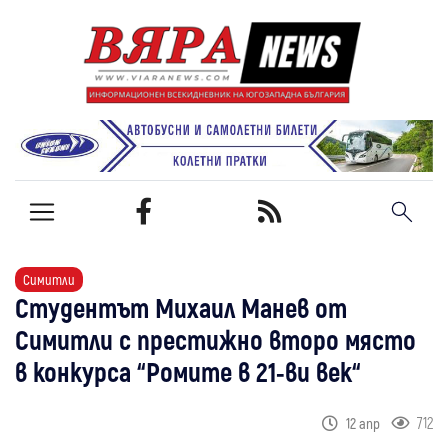
Симитли
Студентът Михаил Манев от
Симитли с престижно второ място
в конкурса “Ромите в 21-ви век“
712
12 апр