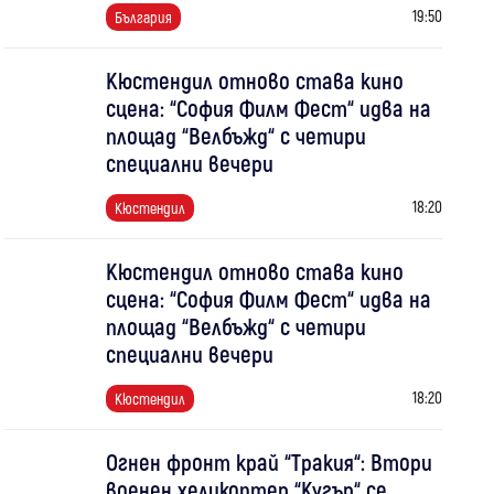
19:50
България
Кюстендил отново става кино
сцена: “София Филм Фест“ идва на
площад “Велбъжд“ с четири
специални вечери
18:20
Кюстендил
Кюстендил отново става кино
сцена: “София Филм Фест“ идва на
площад “Велбъжд“ с четири
специални вечери
18:20
Кюстендил
Огнен фронт край “Тракия“: Втори
военен хеликоптер “Кугър“ се