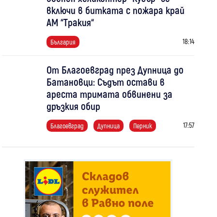
включи в битката с пожара край
АМ “Тракия“
18:14
България
От Благоевград през Дупница до
Батановци: Съдът остави в
ареста тримата обвинени за
дръзкия обир
17:57
Благоевград
Дупница
Перник