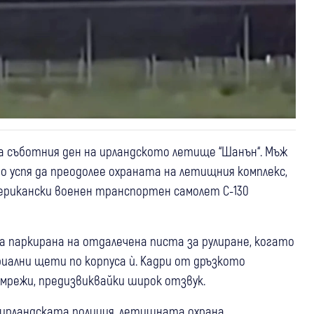
а съботния ден на ирландското летище “Шанън“. Мъж
то успя да преодолее охраната на летищния комплекс,
американски военен транспортен самолет C-130
 паркирана на отдалечена писта за рулиране, когато
риални щети по корпуса ѝ. Кадри от дръзкото
 мрежи, предизвиквайки широк отзвук.
 ирландската полиция, летищната охрана,