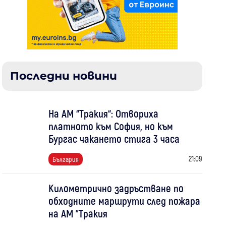
Последни новини
На АМ “Тракия“: Отвориха
платното към София, но към
Бургас чакането стига 3 часа
21:09
България
Километрично задръстване по
обходните маршрути след пожара
на АМ "Тракия