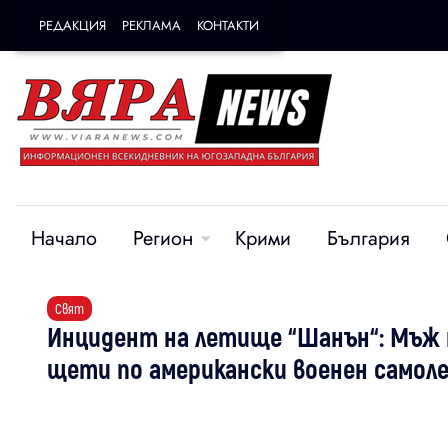
РЕДАКЦИЯ
РЕКЛАМА
КОНТАКТИ
Начало
Регион
Крими
България
Свят
Инцидент на летище “Шанън“: Мъж п
щети по американски военен самол