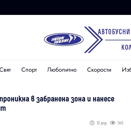
Свят
Спорт
Любопитно
Скорости
Из
роникна в забранена зона и нанесе
ет
546
12 апр