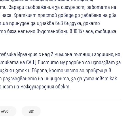
ти. Заради съображения за сигурност, работата на
часа. Краткият престой доведе до забавяне на два
ше принуден да изчаква във въздуха, докато
 бяха напълно възстановени в 10:15 часа, съобщиха
блика Ирландия с над 2 милиона пътници годишно, но
истиката на САЩ. Пистите му редовно се използват за
лизкия изток и Европа, което често го превръща в
 разследването на инцидента, за да установят как
урност на международния обект.
05 авг
България
04 авг
България
Полицията и ДФЗ разкриха роднинска
(Обновено) ГДБОП удари сърцето на
схема за измама с евросубсидии за 350
АРЕСТ
ВВС
02 авг
Свят
фентанила у нас: Лаборатория във
000 евро
ЕС свиква извънредно заседание след
"Филиповци" снабдявала цяла България
мигрантската криза в Сеута