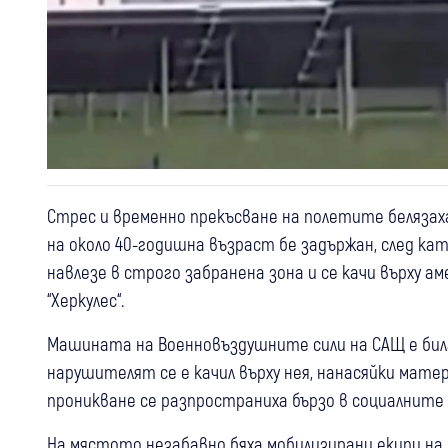
Стрес и временно прекъсване на полетите белязах
на около 40-годишна възраст бе задържан, след ка
навлезе в строго забранена зона и се качи върху 
“Херкулес“.
Машината на Военновъздушните сили на САЩ е била
нарушителят се е качил върху нея, нанасяйки мате
проникване се разпространиха бързо в социалните
На мястото незабавно бяха мобилизирани екипи на