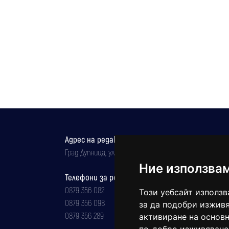
Адрес на редакцията
Град Дупница, ул.''Христо Ботев" 43
Ние използва
Телефони за реклама и абонаменти
0879 356 082
Този уебсайт използв
0879 356 098
за да подобри изживя
0879 356 289
активиране на основн