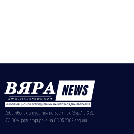
Собственик и издател на вестник "Вяра" е "АВС
КО" ООД, регистрирана на 08.05.2002 година.