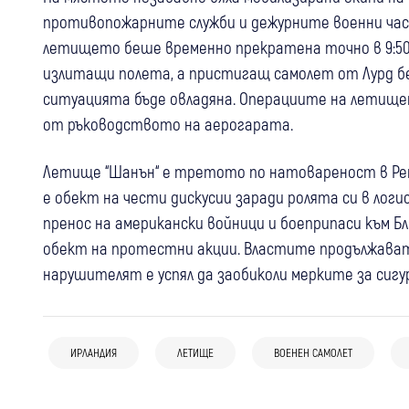
противопожарните служби и дежурните военни час
летището беше временно прекратена точно в 9:50 
излитащи полета, а пристигащ самолет от Лурд бе
ситуацията бъде овладяна. Операциите на летището
от ръководството на аерогарата.
Летище “Шанън“ е третото по натовареност в Репу
е обект на чести дискусии заради ролята си в лог
пренос на американски войници и боеприпаси към Б
обект на протестни акции. Властите продължават
нарушителят е успял да заобиколи мерките за сиг
04 авг
Петрич
05 авг
България
03 авг
България
Три огнища и 15 декара изпепелени край
Полицията в Пловдив гони това нещо,
ИРЛАНДИЯ
ЛЕТИЩЕ
ВОЕНЕН САМОЛЕТ
Повдигнаха обвинение на 17-годишния,
петричкото село Митино: Задържаха
мъж го карал с превишена скорост
пребил шофьор на автобус и потрошил
пастир
превозното средство