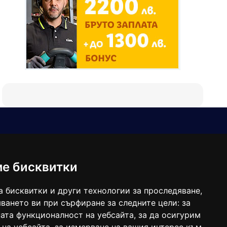
Е-мейл
Следвайте ни:
viaranews@gmail.com
balgarkanews@gmail.com
ме бисквитки
viara_reklama@mail.bg
а бисквитки и други технологии за проследяване,
ването ви при сърфиране за следните цели:
за
ата функционалност на уебсайта
,
за да осигурим