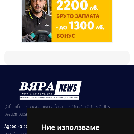
Собственик и издател на вестник "Вяра" е "АВС КО" ООД,
регистрирана на 08.05.2002 година.
Адрес на редакцията
Ние използваме
Град Дупница, ул.''Христо Ботев" 43