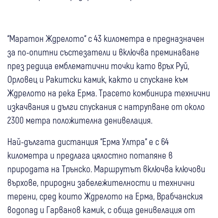
“Маратон Ждрелото“ с 43 километра е предназначен
за по-опитни състезатели и включва преминаване
през редица емблематични точки като връх Руй,
Орловец и Ракитски камик, както и спускане към
Ждрелото на река Ерма. Трасето комбинира технични
изкачвания и дълги спускания с натрупване от около
2300 метра положителна денивелация.
Най-дългата дистанция “Ерма Ултра“ е с 64
километра и предлага цялостно потапяне в
природата на Трънско. Маршрутът включва ключови
върхове, природни забележителности и технични
терени, сред които Ждрелото на Ерма, Врабчанския
водопад и Гарванов камик, с обща денивелация от