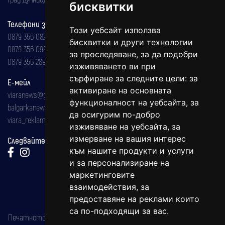
бисквитки
Телефони за реклама и абонаменти
Този уебсайт използва
0879 356 082
бисквитки и други технологии
0879 356 098
за проследяване, за да подобри
0879 356 289
изживяването ви при
сърфиране за следните цели:
за
Е-мейл
активиране на основната
viaranews@gmail.com
функционалност на уебсайта
,
за
balgarkanews@gmail.com
да осигурим по-добро
viara_reklama@mail.bg
изживяване на уебсайта
,
за
измерване на вашия интерес
Следвайте ни:
към нашите продукти и услуги
и за персонализиране на
маркетинговите
взаимодействия
,
за
предоставяне на реклами които
са по-подходящи за вас
.
Печатното издание на вестника е регистрирано в националния