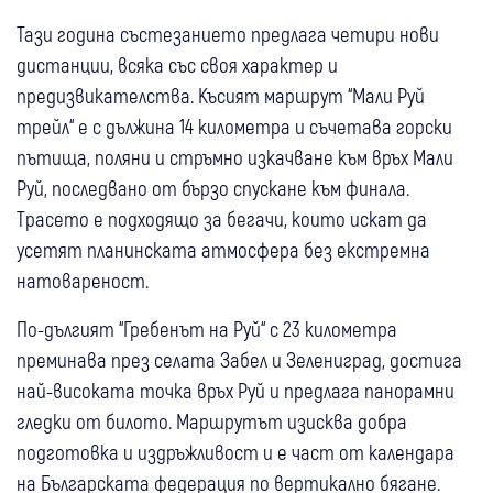
Тази година състезанието предлага четири нови
дистанции, всяка със своя характер и
предизвикателства. Късият маршрут “Мали Руй
трейл“ е с дължина 14 километра и съчетава горски
пътища, поляни и стръмно изкачване към връх Мали
Руй, последвано от бързо спускане към финала.
Трасето е подходящо за бегачи, които искат да
усетят планинската атмосфера без екстремна
натовареност.
По-дългият “Гребенът на Руй“ с 23 километра
преминава през селата Забел и Зелениград, достига
най-високата точка връх Руй и предлага панорамни
гледки от билото. Маршрутът изисква добра
подготовка и издръжливост и е част от календара
на Българската федерация по вертикално бягане.