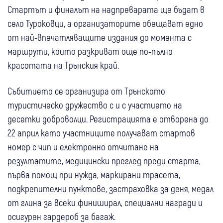
Стартът и финалът на надпреварата ще бъдат в
село Туроковци, а организаторите обещават едно
от най-впечатляващите издания до момента с
маршрути, които разкриват още по-пълно
красотата на Трънския край.
Събитието се организира от Трънското
туристическо дружество с и с участието на
десетки доброволци. Регистрацията е отворена до
22 април като участниците получават стартов
номер с чип и електронно отчитане на
резултатите, медицински преглед преди старта,
първа помощ при нужда, маркирани трасета,
подкрепителни пунктове, застраховка за деня, медал
от глина за всеки финиширал, специални награди и
осигурен гардероб за багаж.