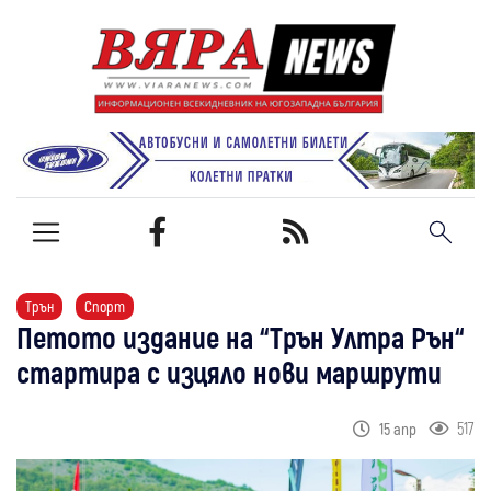
Трън
Спорт
Петото издание на “Трън Ултра Рън“
стартира с изцяло нови маршрути
517
15 апр