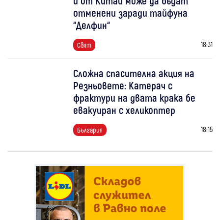
и от Китай може да бъдат
отменени заради тайфуна
“Делфин“
18:31
Свят
Сложна спасителна акция на
Резньовете: Катерач с
фрактури на двата крака бе
евакуиран с хеликоптер
18:15
България