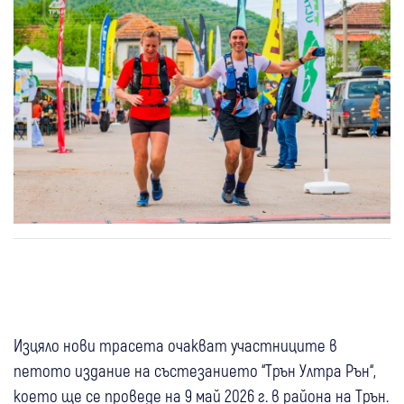
Изцяло нови трасета очакват участниците в
петото издание на състезанието “Трън Ултра Рън“,
което ще се проведе на 9 май 2026 г. в района на Трън.