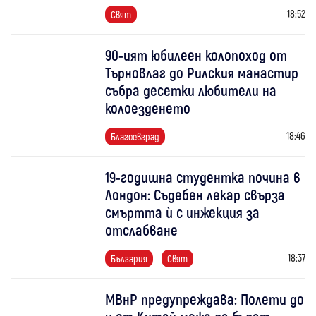
18:52
Свят
90-ият юбилеен колопоход от
Търновлаг до Рилския манастир
събра десетки любители на
колоезденето
18:46
Благоевград
19-годишна студентка почина в
Лондон: Съдебен лекар свърза
смъртта ѝ с инжекция за
отслабване
18:37
България
Свят
МВнР предупреждава: Полети до