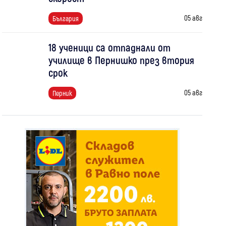
05 авг
България
18 ученици са отпаднали от
училище в Пернишко през втория
срок
05 авг
Перник