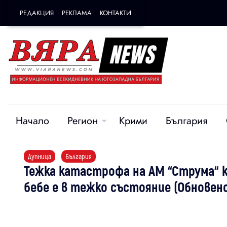
РЕДАКЦИЯ
РЕКЛАМА
КОНТАКТИ
Начало
Регион
Крими
България
Дупница
България
Тежка катастрофа на АМ “Струма“ кр
бебе е в тежко състояние (Обновен