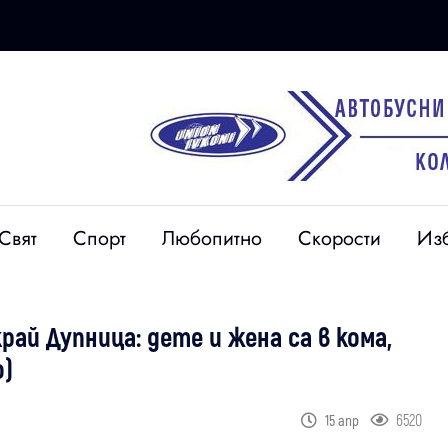
Свят
Спорт
Любопитно
Скорости
Из
ай Дупница: дете и жена са в кома,
о)
6520
15 апр