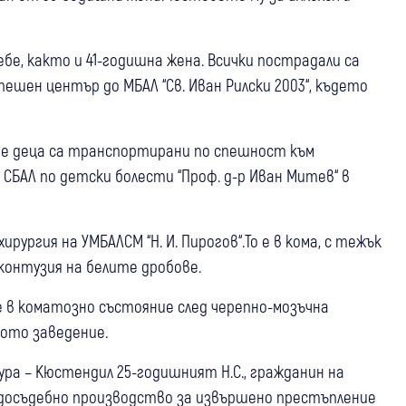
бе, както и 41-годишна жена. Всички пострадали са
ешен център до МБАЛ “Св. Иван Рилски 2003“, където
те деца са транспортирани по спешност към
 СБАЛ по детски болести “Проф. д-р Иван Митев“ в
ургия на УМБАЛСМ “Н. И. Пирогов“.То е в кома, с тежък
 контузия на белите дробове.
е в коматозно състояние след черепно-мозъчна
ното заведение.
ра – Кюстендил 25-годишният Н.С., гражданин на
о досъдебно производство за извършено престъпление