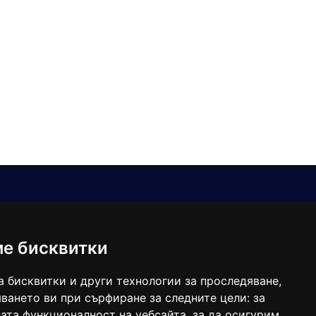
Е-мейл
Следвайте ни:
viaranews@gmail.com
balgarkanews@gmail.com
ме бисквитки
viara_reklama@mail.bg
а бисквитки и други технологии за проследяване,
ването ви при сърфиране за следните цели:
за
ата функционалност на уебсайта
,
за да осигурим