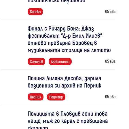
05 авг
Банско
Финал с Ричард Бона: Джаз
фестивалът “Д-р Емил Илиев“
отново превърна Боровец в
музикалната столица на лятото
05 авг
Самоков
Любопитно
Почина Лиляна Десова, дарила
безценния си архив на Перник
05 авг
Перник
Радомир
Полицията в Пловдив гони това
нещо, мъж го карал с превишена
скорост