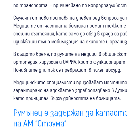
по транспорта – причиняване по непредпазливост 
Случаят отново поставя на дневен ред въпроса за
Медиците от частната болница поемат тежките 
спешни състояния, като само до обяд в сряда са р
изискващи пълна мобилизация на екипите и органи
В същото време, по думите на медици, в общинск
ортопедия, хирургия и ОАРИЛ, които функционират
Почивните дни пък се превръщат в пълен абсурд.
Медицинските специалисти призовават местните и
гарантиране на адекватно здравеопазване в Дупни
като принципал върху дейността на болницата.
Румънец е задържан за катас
на АМ "Струма"