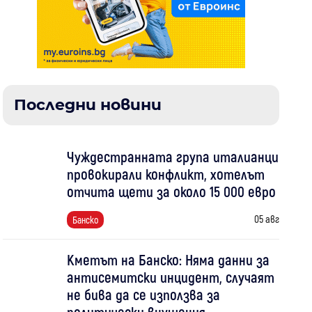
Последни новини
Чуждестранната група италианци
провокирали конфликт, хотелът
отчита щети за около 15 000 евро
05 авг
Банско
Кметът на Банско: Няма данни за
антисемитски инцидент, случаят
не бива да се използва за
политически внушения