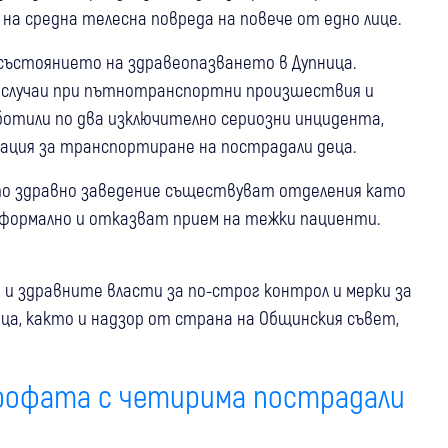
на средна телесна повреда на повече от едно лице.
 състоянието на здравеопазването в Дупница.
случаи при пътнотранспортни произшествия и
аботили по два изключително сериозни инцидента,
зация за транспортиране на пострадали деца.
ото здравно заведение съществуват отделения като
 формално и отказват прием на тежки пациенти.
 здравните власти за по-строг контрол и мерки за
ца, както и надзор от страна на Общинския съвет,
трофата с четирима пострадали