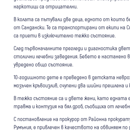
наркотици са отрицателни.
В колата са пътували две деца, едното от които бе
от Сандански. Те са транспортирани от екипи на Сп
са приети в изключително тежко състояние.
След първоначалните прегледи и диагностика две
столични лечебни заведения. Бебето е настанено в
увредено общо състояние.
10-годишното дете е преведено в детската неврохир
мозъчен кръвоизлив, счупени два шийни прешлена и
В тежко състояние са и двете жени, като едната 
травма и контузия на бял дроб, съобщиха от лечеб
С постановление на прокурор от Районна прокурату
Румъния, е привлечен в качеството на обвиняем п