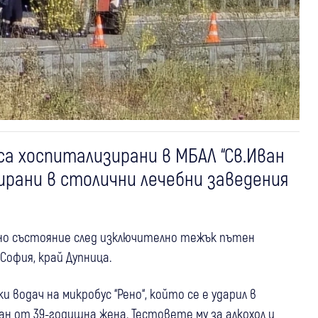
а хоспитализирани в МБАЛ “Св.Иван
ирани в столични лечебни заведения
чно състояние след изключително тежък пътен
София, край Дупница.
водач на микробус “Рено“, който се е ударил в
ван от 39-годишна жена. Тестовете му за алкохол и