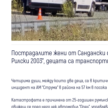
Пострадалите жени от Сандански с
Рилски 2003”, децата са транспорт
Четирима души, между които две деца, са в крити
инцидент на АМ “Струма“ в района на 57 км в посока 
Катастрофата е причинена от 25-годишен румънски 
движещ се пред него лек автомобил “Опел“, управля