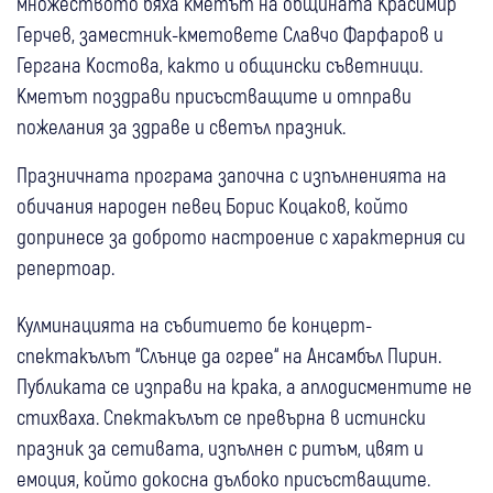
множеството бяха кметът на общината Красимир
Герчев, заместник-кметовете Славчо Фарфаров и
Гергана Костова, както и общински съветници.
Кметът поздрави присъстващите и отправи
пожелания за здраве и светъл празник.
Празничната програма започна с изпълненията на
обичания народен певец Борис Коцаков, който
допринесе за доброто настроение с характерния си
репертоар.
Кулминацията на събитието бе концерт-
спектакълът “Слънце да огрее“ на Ансамбъл Пирин.
Публиката се изправи на крака, а аплодисментите не
стихваха. Спектакълът се превърна в истински
празник за сетивата, изпълнен с ритъм, цвят и
емоция, който докосна дълбоко присъстващите.