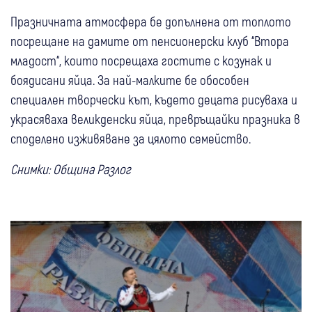
Празничната атмосфера бе допълнена от топлото
посрещане на дамите от пенсионерски клуб “Втора
младост“, които посрещаха гостите с козунак и
боядисани яйца. За най-малките бе обособен
специален творчески кът, където децата рисуваха и
украсяваха великденски яйца, превръщайки празника в
споделено изживяване за цялото семейство.
Снимки: Община Разлог