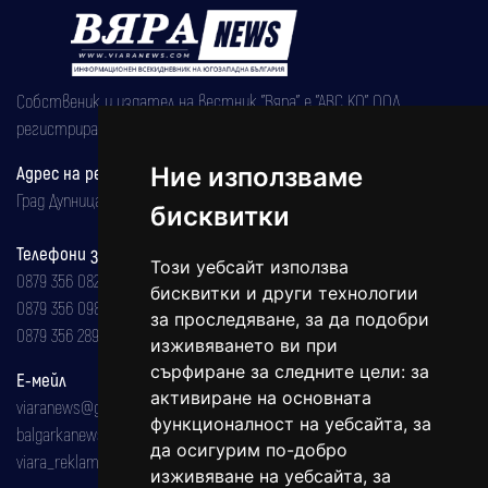
Собственик и издател на вестник "Вяра" е "АВС КО" ООД,
регистрирана на 08.05.2002 година.
Ние използваме
Адрес на редакцията
Град Дупница, ул.''Христо Ботев" 43
бисквитки
Телефони за реклама и абонаменти
Този уебсайт използва
0879 356 082
бисквитки и други технологии
0879 356 098
за проследяване, за да подобри
0879 356 289
изживяването ви при
сърфиране за следните цели:
за
Е-мейл
активиране на основната
viaranews@gmail.com
функционалност на уебсайта
,
за
balgarkanews@gmail.com
да осигурим по-добро
viara_reklama@mail.bg
изживяване на уебсайта
,
за