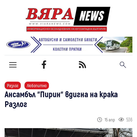
Разлог
Любопитно
Ансамбъл “Пирин“ вдигна на крака
Разлог
536
15 апр