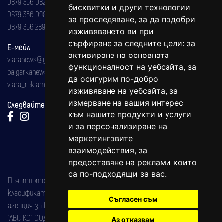
0879 356 082
бисквитки и други технологии
0879 356 098
за проследяване, за да подобри
0879 356 289
изживяването ви при
сърфиране за следните цели:
за
Е-мейл
активиране на основната
viaranews@gmail.com
функционалност на уебсайта
,
за
balgarkanews@gmail.com
да осигурим по-добро
viara_reklama@mail.bg
изживяване на уебсайта
,
за
измерване на вашия интерес
Следвайте ни:
към нашите продукти и услуги
и за персонализиране на
маркетинговите
взаимодействия
,
за
предоставяне на реклами които
са по-подходящи за вас
.
Печатното издание на вестника е регистрирано в националния
класификатор на печатните издания (Българска национална
Съгласен съм
агенция за ISSN) под номер: ISSN 1312-4722.
"АВС КО" ООД е притежател на марката: Вяра информационен
Аз отказвам