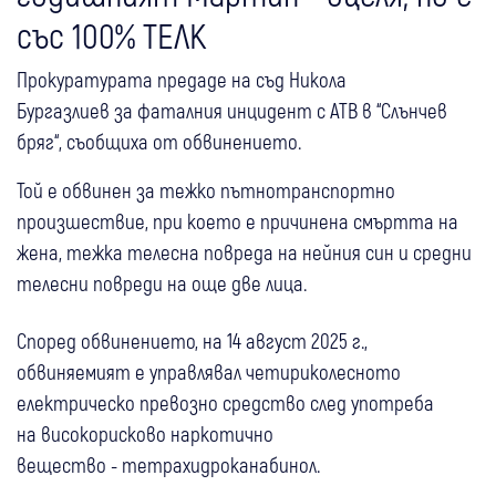
със 100% ТЕЛК
Прокуратурата предаде на съд Никола
Бургазлиев за фаталния инцидент с АТВ в “Слънчев
бряг“, съобщиха от обвинението.
Той е обвинен за тежко пътнотранспортно
произшествие, при което е причинена смъртта на
жена, тежка телесна повреда на нейния син и средни
телесни повреди на още две лица.
Според обвинението, на 14 август 2025 г.,
обвиняемият е управлявал четириколесното
електрическо превозно средство след употреба
на високорисково наркотично
вещество - тетрахидроканабинол.