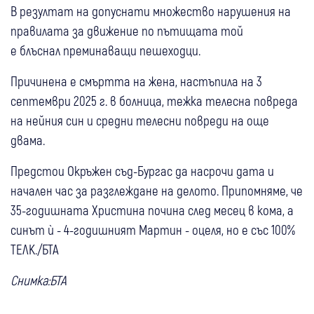
В резултат на допуснати множество нарушения на
правилата за движение по пътищата той
е блъснал преминаващи пешеходци.
Причинена е смъртта на жена, настъпила на 3
септември 2025 г. в болница, тежка телесна повреда
на нейния син и средни телесни повреди на още
двама.
Предстои Окръжен съд-Бургас да насрочи дата и
начален час за разглеждане на делото. Припомняме, че
35-годишната Христина почина след месец в кома, а
синът ѝ - 4-годишният Мартин - оцеля, но е със 100%
ТЕЛК./БТА
Снимка:БТА