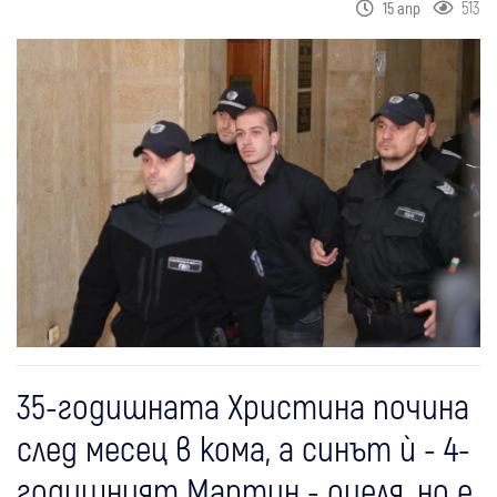
513
15 апр
35-годишната Христина почина
след месец в кома, а синът ѝ - 4-
годишният Мартин - оцеля, но е