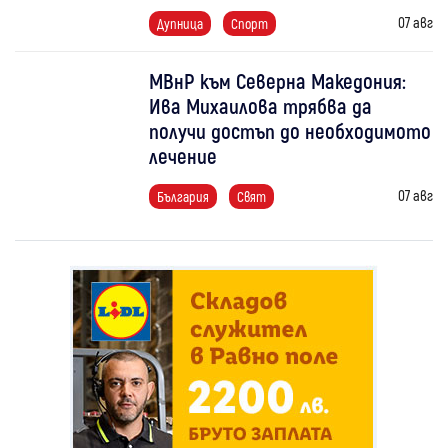
07 авг
Дупница
Спорт
МВнР към Северна Македония:
Ива Михаилова трябва да
получи достъп до необходимото
лечение
07 авг
България
Свят