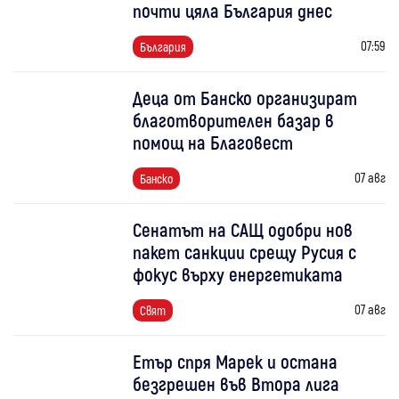
почти цяла България днес
07:59
България
Деца от Банско организират
благотворителен базар в
помощ на Благовест
07 авг
Банско
Сенатът на САЩ одобри нов
пакет санкции срещу Русия с
фокус върху енергетиката
07 авг
Свят
Етър спря Марек и остана
безгрешен във Втора лига