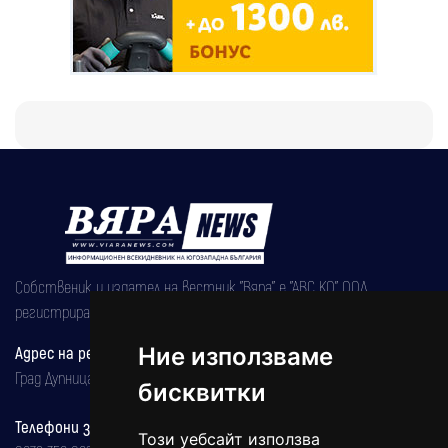
Собственик и издател на вестник "Вяра" е "АВС КО" ООД,
регистрирана на 08.05.2002 година.
Ние използваме
Адрес на редакцията
Град Дупница, ул.''Христо Ботев" 43
бисквитки
Телефони за реклама и абонаменти
Този уебсайт използва