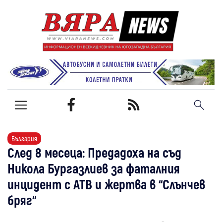
България
След 8 месеца: Предадоха на съд
Никола Бургазлиев за фаталния
инцидент с АТВ и жертва в “Слънчев
бряг“